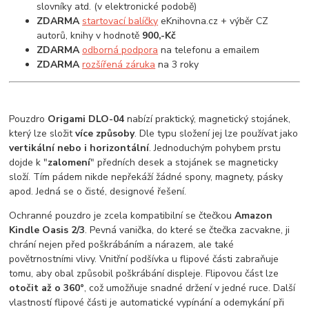
slovníky atd. (v elektronické podobě)
ZDARMA
startovací balíčky
eKnihovna.cz + výběr CZ
autorů, knihy v hodnotě
900,-Kč
ZDARMA
odborná podpora
na telefonu a emailem
ZDARMA
rozšířená záruka
na 3 roky
Pouzdro
Origami DLO-04
nabízí praktický, magnetický stojánek,
který lze složit
více způsoby
. Dle typu složení jej lze používat jako
vertikální nebo i horizontální
. Jednoduchým pohybem prstu
dojde k "
zalomení
" předních desek a stojánek se magneticky
složí. Tím pádem nikde nepřekáží žádné spony, magnety, pásky
apod. Jedná se o čisté, designové řešení.
Ochranné pouzdro je zcela kompatibilní se čtečkou
Amazon
Kindle Oasis 2/3
. Pevná vanička, do které se čtečka zacvakne, ji
chrání nejen před poškrábáním a nárazem, ale také
povětrnostními vlivy. Vnitřní podšívka u flipové části zabraňuje
tomu, aby obal způsobil poškrábání displeje. Flipovou část lze
otočit až o 360°
, což umožňuje snadné držení v jedné ruce. Další
vlastností flipové části je automatické vypínání a odemykání při