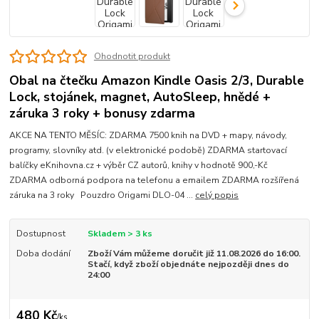
Ohodnotit produkt
Obal na čtečku Amazon Kindle Oasis 2/3, Durable
Lock, stojánek, magnet, AutoSleep, hnědé +
záruka 3 roky + bonusy zdarma
AKCE NA TENTO MĚSÍC: ZDARMA 7500 knih na DVD + mapy, návody,
programy, slovníky atd. (v elektronické podobě) ZDARMA startovací
balíčky eKnihovna.cz + výběr CZ autorů, knihy v hodnotě 900,-Kč
ZDARMA odborná podpora na telefonu a emailem ZDARMA rozšířená
záruka na 3 roky Pouzdro Origami DLO-04 ...
celý popis
Dostupnost
Skladem > 3 ks
Doba dodání
Zboží Vám můžeme doručit již 11.08.2026 do 16:00.
Stačí, když zboží objednáte nejpozději dnes do
24:00
480 Kč
/
ks