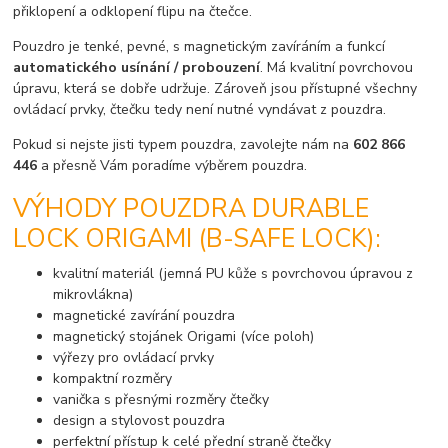
přiklopení a odklopení flipu na čtečce.
Pouzdro je tenké, pevné, s magnetickým zavíráním a funkcí
automatického usínání / probouzení
. Má kvalitní povrchovou
úpravu, která se dobře udržuje. Zároveň jsou přístupné všechny
ovládací prvky, čtečku tedy není nutné vyndávat z pouzdra.
Pokud si nejste jisti typem pouzdra, zavolejte nám na
602 866
446
a přesně Vám poradíme výběrem pouzdra.
VÝHODY POUZDRA DURABLE
LOCK ORIGAMI (B-SAFE LOCK):
kvalitní materiál (jemná PU kůže s povrchovou úpravou z
mikrovlákna)
magnetické zavírání pouzdra
magnetický stojánek Origami (více poloh)
výřezy pro ovládací prvky
kompaktní rozměry
vanička s přesnými rozměry čtečky
design a stylovost pouzdra
perfektní přístup k celé přední straně čtečky