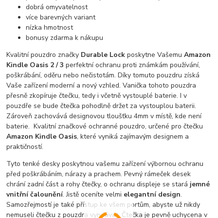
dobrá omyvatelnost
více barevných variant
nízka hmotnost
bonusy zdarma k nákupu
Kvalitní pouzdro značky
Durable Lock
poskytne Vašemu
Amazon
Kindle Oasis 2 / 3
perfektní ochranu proti známkám používání,
poškrábání, oděru nebo nečistotám. Díky tomuto pouzdru získá
Vaše zařízení moderní a nový vzhled. Vanička tohoto pouzdra
přesně zkopíruje čtečku, tedy i včetně vystouplé baterie. I v
pouzdře se bude čtečka pohodlně držet za vystouplou baterii.
Zároveň zachovává designovou tloušťku 4mm v místě, kde není
baterie. Kvalitní značkové ochranné pouzdro, určené pro čtečku
Amazon Kindle Oasis
, které vyniká zajímavým designem a
praktičností.
Tyto tenké desky poskytnou vašemu zařízení výbornou ochranu
před poškrábáním, nárazy a prachem. Pevný rámeček desek
chrání zadní část a rohy čtečky, o ochranu displeje se stará
jemné
vnitřní čalounění
. Jistě oceníte velmi
elegantní design
.
Samozřejmostí je také přístup ke všem portům, abyste už nikdy
nemuseli čtečku z pouzdra vyndávat. Čtečka je pevně uchycena v