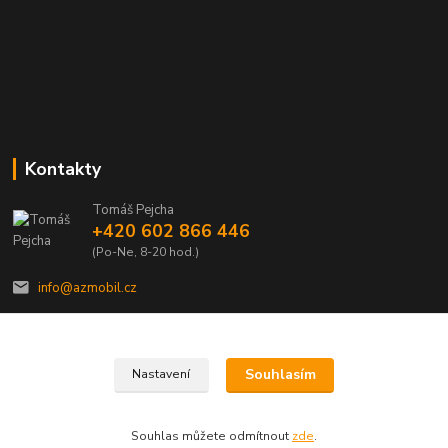
Kontakty
Tomáš Pejcha
+420 602 866 446
(Po-Ne, 8-20 hod.)
info@azmobil.cz
Souhlasím
Nastavení
Veškeré texty a popisy vytvořil Tomáš Pejcha - 2009-2026 © AZMOBIL.CZ
Souhlas můžete odmítnout
zde
.