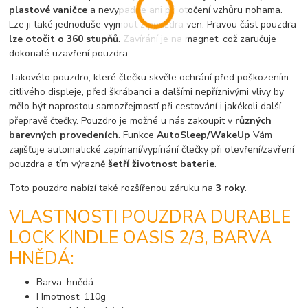
plastové vaničce
a nevypadne ani při otočení vzhůru nohama.
Lze ji také jednoduše vyjmout z pouzdra ven. Pravou část pouzdra
lze otočit o 360 stupňů
. Zavírání je na magnet, což zaručuje
dokonalé uzavření pouzdra.
Takovéto pouzdro, které čtečku skvěle ochrání před poškozením
citlivého displeje, před škrábanci a dalšími nepříznivými vlivy by
mělo být naprostou samozřejmostí při cestování i jakékoli další
přepravě čtečky. Pouzdro je možné u nás zakoupit v
různých
barevných provedeních
. Funkce
AutoSleep/WakeUp
Vám
zajišťuje automatické zapínaní/vypínání čtečky při otevření/zavření
pouzdra a tím výrazně
šetří životnost baterie
.
Toto pouzdro nabízí také rozšířenou záruku na
3 roky
.
VLASTNOSTI POUZDRA DURABLE
LOCK KINDLE OASIS 2/3, BARVA
HNĚDÁ:
Barva: hnědá
Hmotnost: 110g