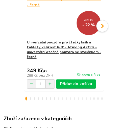
449 Kč
- 22 %
Univerzální pouzdro pro čtečky knih a
tablety, velikost 6-8" - Atmoog AKC02 -
LED lampička
univerzální otočné pouzdro se stojánkem -
kloubová, pr
černé
349 Kč
159 Kč
/
ks
/
ks
Skladem > 3 ks
288 Kč
bez DPH
131 Kč
bez 
Přidat do košíku
Zboží zařazeno v kategoriích