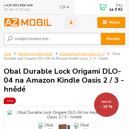
0
ks
+420 602 866 446
CZK
za
0 Kč
(Po-Ne, 8-20 hod.)
Menu
Hledat
Úvod
Pouzdra pro čtečky knih
Pouzdra pro Kindle Oasis 2 / 3
Obal
Durable Lock Origami DLO-04 na Amazon Kindle Oasis 2 / 3 - hnědé
Obal Durable Lock Origami DLO-
04 na Amazon Kindle Oasis 2 / 3 -
hnědé
Akce
590 Kč
- 19 %