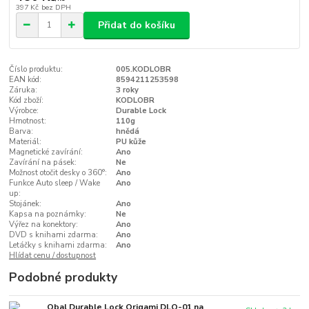
397 Kč
bez DPH
Přidat do košíku
Číslo produktu:
005.KODLOBR
EAN kód:
8594211253598
Záruka:
3 roky
Kód zboží:
KODLOBR
Výrobce:
Durable Lock
Hmotnost:
110g
Barva:
hnědá
Materiál:
PU kůže
Magnetické zavírání:
Ano
Zavírání na pásek:
Ne
Možnost otočit desky o 360°:
Ano
Funkce Auto sleep / Wake
Ano
up:
Stojánek:
Ano
Kapsa na poznámky:
Ne
Výřez na konektory:
Ano
DVD s knihami zdarma:
Ano
Letáčky s knihami zdarma:
Ano
Hlídat cenu / dostupnost
Podobné produkty
Obal Durable Lock Origami DLO-01 na