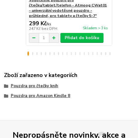
Vodotěsné pouzdro pro
pouzdro pro 
čtečku/tablet/telefon - Atmoog CWat01
magnetické 
- univerzální vodotěsné pouzdro -
průhledné, pro tablety a čtečky 5-7"
299 Kč
399 Kč
/
ks
/
ks
Skladem > 3 ks
247 Kč
bez DPH
330 Kč
bez 
Přidat do košíku
Zboží zařazeno v kategoriích
Pouzdra pro čtečky knih
Pouzdra pro Amazon Kindle 8
Nepropásněte novinky, akce a