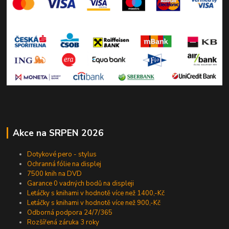
Akce na SRPEN 2026
Dotykové pero - stylus
Ochranná fólie na displej
7500 knih na DVD
Garance 0 vadných bodů na displeji
Letáčky s knihami v hodnotě více než 1400,-Kč
Letáčky s knihami v hodnotě více než 900,-Kč
Odborná podpora 24/7/365
Rozšířená záruka 3 roky