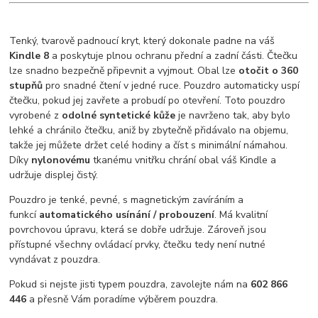
Tenký, tvarově padnoucí kryt, který dokonale padne na váš
Kindle 8
a poskytuje plnou ochranu přední a zadní části. Čtečku
lze snadno bezpečně připevnit a vyjmout. Obal lze
otočit o 360
stupňů
pro snadné čtení v jedné ruce. Pouzdro automaticky uspí
čtečku, pokud jej zavřete a probudí po otevření. Toto pouzdro
vyrobené z
odolné syntetické kůže
je navrženo tak, aby bylo
lehké a chránilo čtečku, aniž by zbytečně přidávalo na objemu,
takže jej můžete držet celé hodiny a číst s minimální námahou.
Díky
nylonovému
tkanému vnitřku chrání obal váš Kindle a
udržuje displej čistý.
Pouzdro je tenké, pevné, s magnetickým zavíráním a
funkcí
automatického usínání / probouzení
. Má kvalitní
povrchovou úpravu, která se dobře udržuje. Zároveň jsou
přístupné všechny ovládací prvky, čtečku tedy není nutné
vyndávat z pouzdra.
Pokud si nejste jisti typem pouzdra, zavolejte nám na
602 866
446
a přesně Vám poradíme výběrem pouzdra.