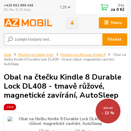
0
ks
+420 602 866 446
CZK
za
0 Kč
(Po-Ne, 8-20 hod.)
Menu
Hledat
Úvod
Pouzdra pro čtečky knih
Pouzdra pro Amazon Kindle 8
Obal na
čtečku Kindle 8 Durable Lock DL408 - tmavě růžové, magnetické zavírání,
AutoSleep
Obal na čtečku Kindle 8 Durable
Lock DL408 - tmavě růžové,
magnetické zavírání, AutoSleep
Akce
399 Kč
- 13 %