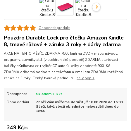
Ohodnotit produkt
Pouzdro Durable Lock pro čtečku Amazon Kindle
8, tmavě růžové + záruka 3 roky + dárky zdarma
AKCE NA TENTO MĚSÍC: ZDARMA 7500 knih na DVD + mapy, návody,
programy, slovníky atd. (v elektronické podobě) ZDARMA startovací
balíčky eKnihovna.cz + výběr CZ autorů, knihy v hodnotě 900,-Kč
ZDARMA odborná podpora na telefonu a emailem ZDARMA rozšířená
záruka na 3 roky Tenký, tvarově padnoucí...
celý popis
Dostupnost
Skladem > 3 ks
Doba dodání
Zboží Vám můžeme doručit již 10.08.2026 do 16:00.
Stačí, když zboží objednáte nejpozději dnes do
18:00
349 Kč
/
ks