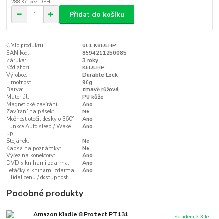
288 Kč
bez DPH
Přidat do košíku
Číslo produktu:
001.K8DLHP
EAN kód:
8594211250085
Záruka:
3 roky
Kód zboží:
K8DLHP
Výrobce:
Durable Lock
Hmotnost:
90g
Barva:
tmavě růžová
Materiál:
PU kůže
Magnetické zavírání:
Ano
Zavírání na pásek:
Ne
Možnost otočit desky o 360°:
Ano
Funkce Auto sleep / Wake
Ano
up:
Stojánek:
Ne
Kapsa na poznámky:
Ne
Výřez na konektory:
Ano
DVD s knihami zdarma:
Ano
Letáčky s knihami zdarma:
Ano
Hlídat cenu / dostupnost
Podobné produkty
Amazon Kindle 8 Protect PT131
Skladem > 3 ks