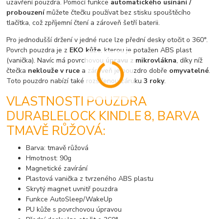
uzavření pouzdra. Pomocí funkce
automatického usínání /
probouzení
můžete čtečku používat bez stisku spouštěcího
tlačítka, což zpříjemní čtení a zároveň šetří baterii.
Pro jednodušší držení v jedné ruce lze přední desky otočit o 360°.
Povrch pouzdra je z
EKO kůže
, kterou je potažen ABS plast
(vanička). Navíc má povrchovou
úpravu z mikrovlákna
, díky níž
čtečka
neklouže v ruce
a zároveň je pouzdro dobře
omyvatelné
.
Toto pouzdro nabízí také rozšířenou záruku
3 roky
.
VLASTNOSTI POUZDRA
DURABLELOCK KINDLE 8, BARVA
TMAVĚ RŮŽOVÁ:
Barva: tmavě růžová
Hmotnost: 90g
Magnetické zavírání
Plastová vanička z tvrzeného ABS plastu
Skrytý magnet uvnitř pouzdra
Funkce AutoSleep/WakeUp
PU kůže s povrchovou úpravou