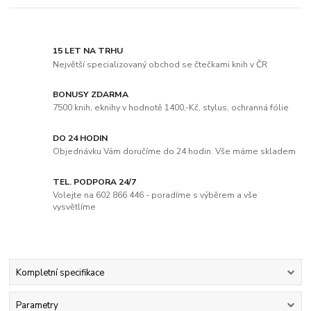
15 LET NA TRHU
Největší specializovaný obchod se čtečkami knih v ČR
BONUSY ZDARMA
7500 knih, eknihy v hodnotě 1400,-Kč, stylus, ochranná fólie
DO 24 HODIN
Objednávku Vám doručíme do 24 hodin. Vše máme skladem
TEL. PODPORA 24/7
Volejte na 602 866 446 - poradíme s výběrem a vše
vysvětlíme
Kompletní specifikace
Parametry