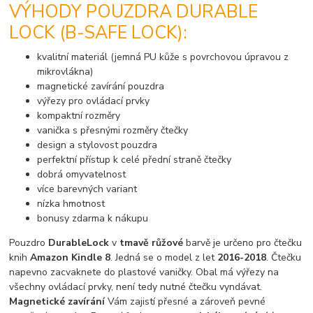
VÝHODY POUZDRA DURABLE
LOCK (B-SAFE LOCK):
kvalitní materiál (jemná PU kůže s povrchovou úpravou z
mikrovlákna)
magnetické zavírání pouzdra
výřezy pro ovládací prvky
kompaktní rozměry
vanička s přesnými rozměry čtečky
design a stylovost pouzdra
perfektní přístup k celé přední straně čtečky
dobrá omyvatelnost
více barevných variant
nízka hmotnost
bonusy zdarma k nákupu
Pouzdro
DurableLock
v
tmavě růžové
barvě je určeno pro čtečku
knih
Amazon Kindle 8
. Jedná se o model z let
2016-2018
. Čtečku
napevno zacvaknete do plastové vaničky. Obal má výřezy na
všechny ovládací prvky, není tedy nutné čtečku vyndávat.
Magnetické zavírání
Vám zajistí přesné a zároveň pevné