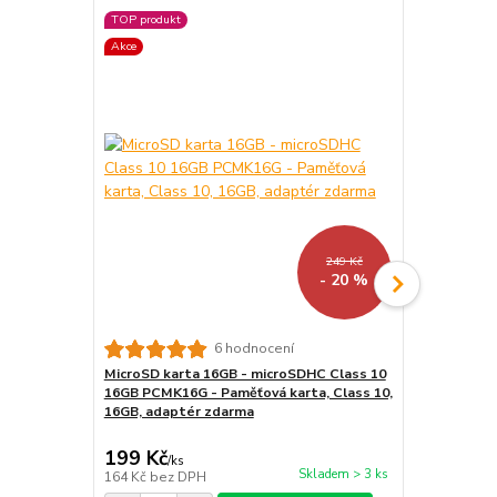
TOP produkt
TOP produkt
Akce
Akce
249 Kč
- 20 %
6 hodnocení
MicroSD karta 16GB - microSDHC Class 10
LED lampička
16GB PCMK16G - Paměťová karta, Class 10,
kloubová, pr
16GB, adaptér zdarma
199 Kč
159 Kč
/
ks
/
ks
Skladem > 3 ks
164 Kč
bez DPH
131 Kč
bez 