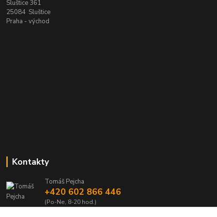
Sluštice 361
25084 Sluštice
Praha - východ
Kontakty
Tomáš Pejcha
+420 602 866 446
(Po-Ne, 8-20 hod.)