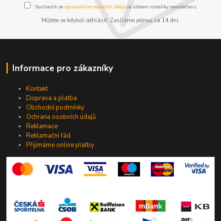
Souhlasím se
zpracováním osobních údajů
za účelem rozesílky newsletteru.
Můžete se kdykoli odhlásit. Zasíláme jednou za 14 dní.
Informace pro zákazníky
Kontakt
Doprava a platba
Obchodní podmínky
Ochrana osobních údajů
Reklamace
Reklamační řád
Přijímáme online platby