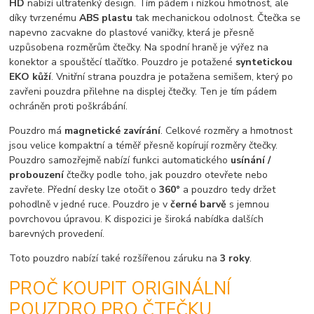
HD
nabízí ultratenký design. Tím pádem i nízkou hmotnost, ale
díky tvrzenému
ABS plastu
tak mechanickou odolnost. Čtečka se
napevno zacvakne do plastové vaničky, která je přesně
uzpůsobena rozměrům čtečky. Na spodní hraně je výřez na
konektor a spouštěcí tlačítko. Pouzdro je potažené
syntetickou
EKO kůží
. Vnitřní strana pouzdra je potažena semišem, který po
zavřeni pouzdra přilehne na displej čtečky. Ten je tím pádem
ochráněn proti poškrábání.
Pouzdro má
magnetické zavírání
. Celkové rozměry a hmotnost
jsou velice kompaktní a téměř přesně kopírují rozměry čtečky.
Pouzdro samozřejmě nabízí funkci automatického
usínání /
probouzení
čtečky podle toho, jak pouzdro otevřete nebo
zavřete. Přední desky lze otočit o
360°
a pouzdro tedy držet
pohodlně v jedné ruce. Pouzdro je v
černé
barvě
s jemnou
povrchovou úpravou. K dispozici je široká nabídka dalších
barevných provedení.
Toto pouzdro nabízí také rozšířenou záruku na
3 roky
.
PROČ KOUPIT ORIGINÁLNÍ
POUZDRO PRO ČTEČKU