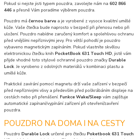
Pokud si nejste jisti typem pouzdra, zavolejte nám na
602 866
446
a přesně Vám poradíme výběrem pouzdra.
Pouzdro má
černou barvu
a je vyrobené z vysoce kvalitní umělé
kůže. Vaše čtečka bude naprosto v bezpečí při přenosu nebo při
uložení. Pouzdro nabídne zaručený komfort a spolehlivou ochranu
před vnějšími nepříznivými jevy. Pro větší pohodlí je pouzdro
vybaveno magnetickým zapínáním. Pokud vlastníte skvělou
elektronickou čtečku knih
PocketBook 631 Touch HD
, jistě vám
přijde vhodné toto stylové ochranné pouzdro značky
Durable
Lock
. Je vyrobeno z odolných materiálů v kombinaci plastu a
umělé kůže.
Praktické zavírání pomocí magnetu drží vaše zařízení v bezpečí
před nepříznivými vlivy a především před poškrábáním displeje na
cestách nebo při přenášení.
Funkce Wake/Sleep
vám zajišťuje
automatické zapínaní/vypínání zařízení při otevření/zavření
pouzdra.
POUZDRO NA DOMA I NA CESTY
Pouzdro
Durable Lock
určené pro čtečku
Poketbook 631 Touch