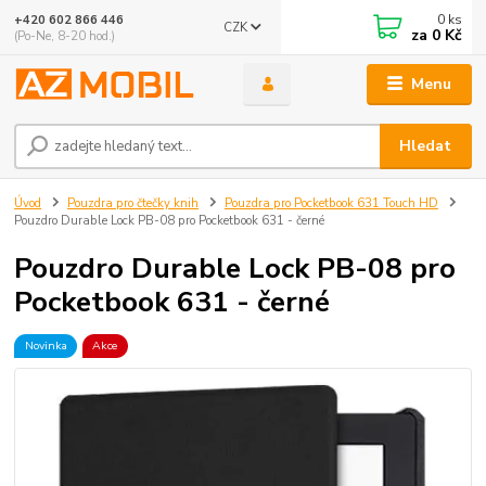
0
ks
+420 602 866 446
CZK
za
0 Kč
(Po-Ne, 8-20 hod.)
Menu
Hledat
Úvod
Pouzdra pro čtečky knih
Pouzdra pro Pocketbook 631 Touch HD
Pouzdro Durable Lock PB-08 pro Pocketbook 631 - černé
Pouzdro Durable Lock PB-08 pro
Pocketbook 631 - černé
Novinka
Akce