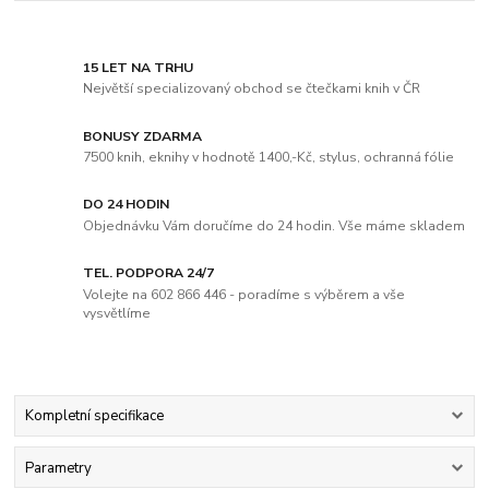
15 LET NA TRHU
Největší specializovaný obchod se čtečkami knih v ČR
BONUSY ZDARMA
7500 knih, eknihy v hodnotě 1400,-Kč, stylus, ochranná fólie
DO 24 HODIN
Objednávku Vám doručíme do 24 hodin. Vše máme skladem
TEL. PODPORA 24/7
Volejte na 602 866 446 - poradíme s výběrem a vše
vysvětlíme
Kompletní specifikace
Parametry