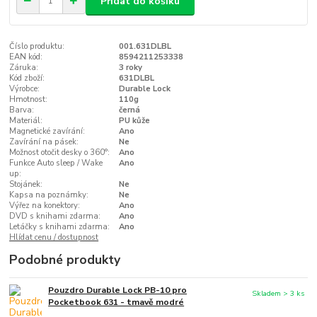
Přidat do košíku
Číslo produktu:
001.631DLBL
EAN kód:
8594211253338
Záruka:
3 roky
Kód zboží:
631DLBL
Výrobce:
Durable Lock
Hmotnost:
110g
Barva:
černá
Materiál:
PU kůže
Magnetické zavírání:
Ano
Zavírání na pásek:
Ne
Možnost otočit desky o 360°:
Ano
Funkce Auto sleep / Wake
Ano
up:
Stojánek:
Ne
Kapsa na poznámky:
Ne
Výřez na konektory:
Ano
DVD s knihami zdarma:
Ano
Letáčky s knihami zdarma:
Ano
Hlídat cenu / dostupnost
Podobné produkty
Pouzdro Durable Lock PB-10 pro
Skladem > 3 ks
Pocketbook 631 - tmavě modré