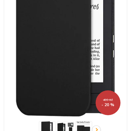
499 Kč
- 20 %