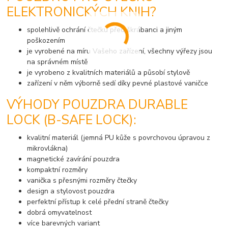
ELEKTRONICKÝCH KNIH?
spolehlivě ochrání čtečku před škrábanci a jiným
poškozením
je vyrobené na míru Vašeho zařízení, všechny výřezy jsou
na správném místě
je vyrobeno z kvalitních materiálů a působí stylově
zařízení v něm výborně sedí díky pevné plastové vaničce
VÝHODY POUZDRA DURABLE
LOCK (B-SAFE LOCK):
kvalitní materiál (jemná PU kůže s povrchovou úpravou z
mikrovlákna)
magnetické zavírání pouzdra
kompaktní rozměry
vanička s přesnými rozměry čtečky
design a stylovost pouzdra
perfektní přístup k celé přední straně čtečky
dobrá omyvatelnost
více barevných variant