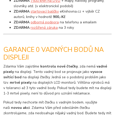
ZDARMA
7500 knih na DVD
+ mapy, návody, programy,
slovníky atd. (v elektronické podobě)
ZDARMA
startovací balíčky
eKnihovna.cz + výběr CZ
autorů, knihy v hodnotě
900,-Kč
ZDARMA
odborná podpora
na telefonu a emailem
ZDARMA
rozšířená záruka
na 3 roky
GARANCE 0 VADNÝCH BODŮ NA
DISPLEJI
Zdarma Vám zajistíme
kontrolu nové čtečky
, zda nemá
vadné
pixely
na displeji. Tento vadný bod se projevuje jako
vysoce
svítící bod
na displeji čtečky. Jedná se o podobný problém jako
tzv.
mrtvé pixely
na displejích LCD monitorů. Většina výrobců má
v toleranci až 3 tyto vadné body. Pokud tedy budete mít na displeji
1-3 mrtvé pixely, není to důvod pro uznání reklamace.
Pokud tedy nechcete mít čtečku s vadným bodem, využijte
naši
novou akci
. Zdarma Vám před odesláním čtečku
zkontrolujeme, zda neobsahuje nějaký vadný bod. Budete tedy mít