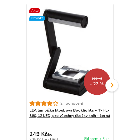
Akce
TOP produkt
Novinka
Akce
Novinka
339 Kč
- 27 %
2 hodnocení
LEA lampička kloubová Booklights - T-HL-
Ochranné sk
360, 12 LED, pro všechny čtečky knih - černá
- Screen Pro
pro čtečky k
249 Kč
290 Kč
/
ks
/
ks
Skladem > 3 ks
206 Kč
bez DPH
240 Kč
bez 