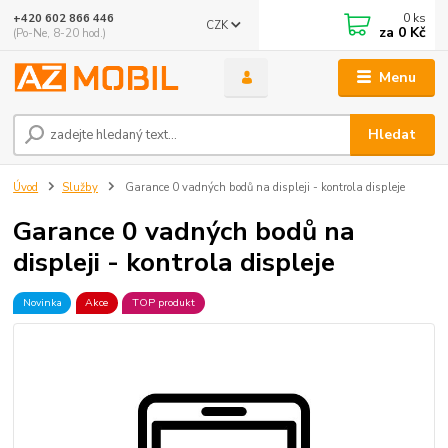
0
ks
+420 602 866 446
CZK
za
0 Kč
(Po-Ne, 8-20 hod.)
Menu
Hledat
Úvod
Služby
Garance 0 vadných bodů na displeji - kontrola displeje
Garance 0 vadných bodů na
displeji - kontrola displeje
Novinka
Akce
TOP produkt