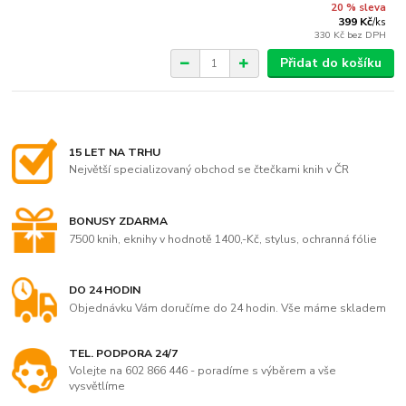
20 % sleva
399 Kč
/
ks
330 Kč
bez DPH
Přidat do košíku
15 LET NA TRHU
Největší specializovaný obchod se čtečkami knih v ČR
BONUSY ZDARMA
7500 knih, eknihy v hodnotě 1400,-Kč, stylus, ochranná fólie
DO 24 HODIN
Objednávku Vám doručíme do 24 hodin. Vše máme skladem
TEL. PODPORA 24/7
Volejte na 602 866 446 - poradíme s výběrem a vše
vysvětlíme