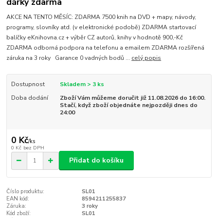
dárky zdarma
AKCE NA TENTO MĚSÍC: ZDARMA 7500 knih na DVD + mapy, návody,
programy, slovníky atd. (v elektronické podobě) ZDARMA startovací
balíčky eKnihovna.cz + výběr CZ autorů, knihy v hodnotě 900,-Kč
ZDARMA odborná podpora na telefonu a emailem ZDARMA rozšířená
záruka na 3 roky Garance 0 vadných bodů ...
celý popis
Dostupnost
Skladem > 3 ks
Doba dodání
Zboží Vám můžeme doručit již 11.08.2026 do 16:00.
Stačí, když zboží objednáte nejpozději dnes do
24:00
0 Kč
/
ks
0 Kč
bez DPH
Přidat do košíku
Číslo produktu:
SL01
EAN kód:
8594211255837
Záruka:
3 roky
Kód zboží:
SL01