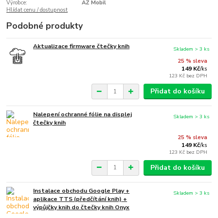
Výrobce:
AZ Mobil
Hlídat cenu / dostupnost
Podobné produkty
Aktualizace firmware čtečky knih
Skladem > 3 ks
25 % sleva
149 Kč
/
ks
123 Kč
bez DPH
Přidat do košíku
Nalepení ochranné fólie na displej
Skladem > 3 ks
čtečky knih
25 % sleva
149 Kč
/
ks
123 Kč
bez DPH
Přidat do košíku
Instalace obchodu Google Play +
Skladem > 3 ks
aplikace TTS (předčítání knih) +
výpůjčky knih do čtečky knih Onyx