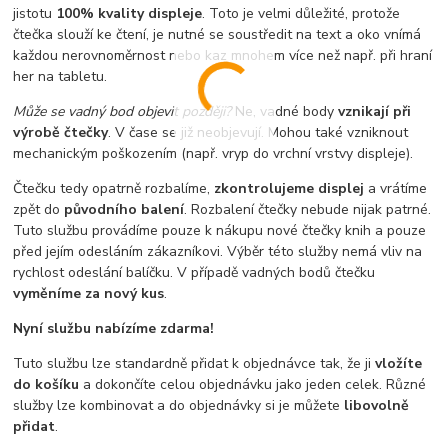
jistotu
100% kvality displeje
. Toto je velmi důležité, protože
čtečka slouží ke čtení, je nutné se soustředit na text a oko vnímá
každou nerovnoměrnost nebo kaz mnohem více než např. při hraní
her na tabletu.
Může se vadný bod objevit později?
Ne, vadné body
vznikají při
výrobě čtečky
. V čase se již neobjevují. Mohou také vzniknout
mechanickým poškozením (např. vryp do vrchní vrstvy displeje).
Čtečku tedy opatrně rozbalíme,
zkontrolujeme displej
a vrátíme
zpět do
původního balení
. Rozbalení čtečky nebude nijak patrné.
Tuto službu provádíme pouze k nákupu nové čtečky knih a pouze
před jejím odesláním zákazníkovi. Výběr této služby nemá vliv na
rychlost odeslání balíčku. V případě vadných bodů čtečku
vyměníme za nový kus
.
Nyní službu nabízíme zdarma!
Tuto službu lze standardně přidat k objednávce tak, že ji
vložíte
do košíku
a dokončíte celou objednávku jako jeden celek. Různé
služby lze kombinovat a do objednávky si je můžete
libovolně
přidat
.