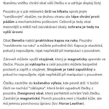
tkanému vnitřku chrání obal váši čtečku e a udržuje displej čistý.
Pouzdro je o pár milimetrů
širší ve hřbetu
oproti jiným
"vaničkovým" obalům, na druhou stranu ale
lépe chrání proti
pádům
a mechanickému poškozeni. Celkově je tedy obal
masivnější a měkčí než zacvakávací obaly,
ochrana je tedy na
vyšší úrovni
.
Obal
Benello
nabízí
praktickou kapsu na ruku
. Pouzdro
"navléknete na ruku" a můžete pohodlně číst. Kapsa je elastická,
pokud ji nepoužijete, nijak nepřekáží při manipulaci s pouzdrem.
Zároveň můžete využít
stojánek
, který je
magneticky
upevněn ve
čtečce. Pouze jej
vyklopíte
a celé pouzdro můžete bezpečně
postavit a zapřít o stojánek.
Stojánek je také zapuštěný
a
pokud ho nepoužijete, nijak nepřekáží při manipulaci s pouzdrem.
Čtečku zastrčíte do
koženého výřezu
, kde pevně drží. V boční
části se nachází "záklopka", která brání vypadnutí čtečky z
pouzdra.
Designový obal
, který perfektně ochrání Vaši čtečku.
Zavírání je
magnetické
. Povrch pouzdra není z hladké kůže, ale
má jemnou povrchovou úpravu (tzv.
Horse Leather
).