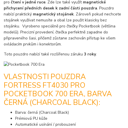
pro
čtení v jedné ruce
. Zde lze také využít
magnetické
přichycení předních desek k zadní části pouzdra
. Pouzdro
nabízí praktický
magnetický stojánek
. Zároveň pokud nechcete
stojánek využívat nemusíte a obal lze použit klasicky bez
stojánku. Vyrobeno speciálně pro čtečky Pocketbook (většina
modelů). Precizní provedení, čtečka perfektně zapadne do
připraveného šasi, přičemž zůstane zachován přístup ke všem
ovládacím prvkům i konektorům.
Toto pouzdro nabízí také rozšířenou záruku
3 roky
.
VLASTNOSTI POUZDRA
FORTRESS FT4030 PRO
POCKETBOOK 700 ERA, BARVA
ČERNÁ (CHARCOAL BLACK):
Barva: černá (Charcoal Black)
Prémiová PU kůže
Automatické usínání / probouzení