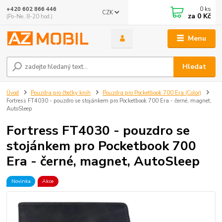
0
ks
+420 602 866 446
CZK
za
0 Kč
(Po-Ne, 8-20 hod.)
Menu
Hledat
Úvod
Pouzdra pro čtečky knih
Pouzdra pro Pocketbook 700 Era (Color)
Fortress FT4030 - pouzdro se stojánkem pro Pocketbook 700 Era - černé, magnet,
AutoSleep
Fortress FT4030 - pouzdro se
stojánkem pro Pocketbook 700
Era - černé, magnet, AutoSleep
Novinka
Akce