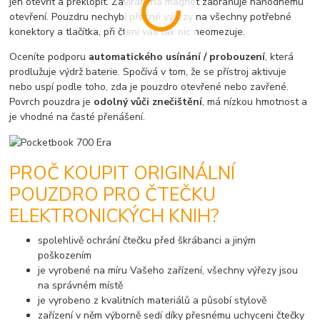
jen otevřít a překlopit. Zavírání na magnet zabraňuje náhodnému
otevření. Pouzdru nechybí přesné výřezy na všechny potřebné
konektory a tlačítka, při čtení vás tak nic neomezuje.
Oceníte podporu
automatického usínání / probouzení
, která
prodlužuje výdrž baterie. Spočívá v tom, že se přístroj aktivuje
nebo uspí podle toho, zda je pouzdro otevřené nebo zavřené.
Povrch pouzdra je
odolný vůči znečištění
, má nízkou hmotnost a
je vhodné na časté přenášení.
PROČ KOUPIT ORIGINÁLNÍ
POUZDRO PRO ČTEČKU
ELEKTRONICKÝCH KNIH?
spolehlivě ochrání čtečku před škrábanci a jiným
poškozením
je vyrobené na míru Vašeho zařízení, všechny výřezy jsou
na správném místě
je vyrobeno z kvalitních materiálů a působí stylově
zařízení v něm výborně sedí díky přesnému uchyceni čtečky