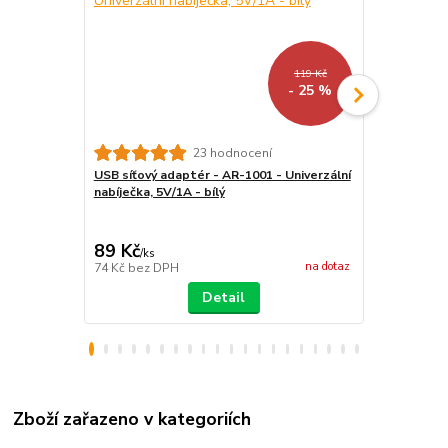
119 Kč
- 25 %
Univerzální
23 hodnocení
čtečky - Qu
USB síťový adaptér - AR-1001 - Univerzální
pouzdro pro 
nabíječka, 5V/1A - bílý
magnetické 
89 Kč
399 Kč
/
ks
/
ks
na dotaz
74 Kč
bez DPH
330 Kč
bez 
Detail
Zboží zařazeno v kategoriích