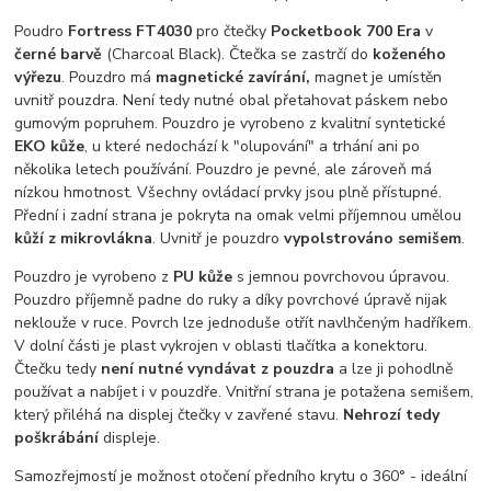
Poudro
Fortress FT4030
pro čtečky
Pocketbook 700 Era
v
černé barvě
(Charcoal Black). Čtečka se zastrčí do
koženého
výřezu
. Pouzdro má
magnetické zavírání,
magnet je umístěn
uvnitř pouzdra. Není tedy nutné obal přetahovat páskem nebo
gumovým popruhem. Pouzdro je vyrobeno z kvalitní syntetické
EKO kůže
, u které nedochází k "olupování" a trhání ani po
několika letech používání. Pouzdro je pevné, ale zároveň má
nízkou hmotnost. Všechny ovládací prvky jsou plně přístupné.
Přední i zadní strana je pokryta na omak velmi příjemnou umělou
kůží z mikrovlákna
. Uvnitř je pouzdro
vypolstrováno semišem
.
Pouzdro je vyrobeno z
PU kůže
s jemnou povrchovou úpravou.
Pouzdro příjemně padne do ruky a díky povrchové úpravě nijak
neklouže v ruce. Povrch lze jednoduše otřít navlhčeným hadříkem.
V dolní části je plast vykrojen v oblasti tlačítka a konektoru.
Čtečku tedy
není nutné vyndávat z pouzdra
a lze ji pohodlně
používat a nabíjet i v pouzdře. Vnitřní strana je potažena semišem,
který přiléhá na displej čtečky v zavřené stavu.
Nehrozí tedy
poškrábání
displeje.
Samozřejmostí je možnost otočení předního krytu o 360° - ideální