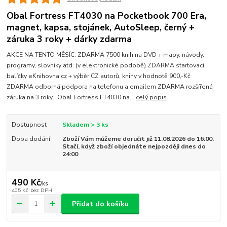
Obal Fortress FT4030 na Pocketbook 700 Era,
magnet, kapsa, stojánek, AutoSleep, černý +
záruka 3 roky + dárky zdarma
AKCE NA TENTO MĚSÍC: ZDARMA 7500 knih na DVD + mapy, návody,
programy, slovníky atd. (v elektronické podobě) ZDARMA startovací
balíčky eKnihovna.cz + výběr CZ autorů, knihy v hodnotě 900,-Kč
ZDARMA odborná podpora na telefonu a emailem ZDARMA rozšířená
záruka na 3 roky Obal Fortress FT4030 na...
celý popis
Dostupnost
Skladem > 3 ks
Doba dodání
Zboží Vám můžeme doručit již 11.08.2026 do 16:00.
Stačí, když zboží objednáte nejpozději dnes do
24:00
490 Kč
/
ks
405 Kč
bez DPH
Přidat do košíku