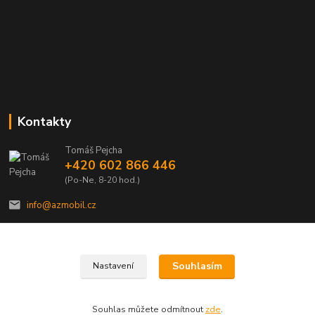
Kontakty
Tomáš Pejcha
+420 602 866 446
(Po-Ne, 8-20 hod.)
info@azmobil.cz
Souhlasím
Nastavení
Veškeré texty a popisy vytvořil Tomáš Pejcha - 2009-2026 © AZMOBIL.CZ
Souhlas můžete odmítnout
zde
.