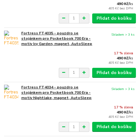
490 Kč
/
ks
405 Kč
bez DPH
Přidat do košíku
Fortress FT4035 - pouzdro se
Skladem > 3 ks
stojánkem pro Pocketbook 700 Era -
motiv Icy Garden, magnet, AutoSleep
17 % sleva
490 Kč
/
ks
405 Kč
bez DPH
Přidat do košíku
Fortress FT4034 - pouzdro se
Skladem > 3 ks
stojánkem pro Pocketbook 700 Era -
motiv Nightlake, magnet, AutoSleep
17 % sleva
490 Kč
/
ks
405 Kč
bez DPH
Přidat do košíku