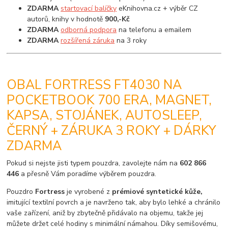
ZDARMA
startovací balíčky
eKnihovna.cz + výběr CZ
autorů, knihy v hodnotě
900,-Kč
ZDARMA
odborná podpora
na telefonu a emailem
ZDARMA
rozšířená záruka
na 3 roky
OBAL FORTRESS FT4030 NA
POCKETBOOK 700 ERA, MAGNET,
KAPSA, STOJÁNEK, AUTOSLEEP,
ČERNÝ + ZÁRUKA 3 ROKY + DÁRKY
ZDARMA
Pokud si nejste jisti typem pouzdra, zavolejte nám na
602 866
446
a přesně Vám poradíme výběrem pouzdra.
Pouzdro
Fortress
je vyrobené z
prémiové syntetické kůže,
imitující textilní povrch a je navrženo tak, aby bylo lehké a chránilo
vaše zařízení, aniž by zbytečně přidávalo na objemu, takže jej
můžete držet celé hodiny s minimální námahou. Díky semišovému,