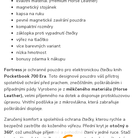
kvalitní materiál (Premium Horse Leather)
magnetický stojánek
kapsa na ruku
pevné magnetické zavírání pouzdra
kompaktní rozměry
záklopka proti vypadnutí čtečky
výřez na tlačítko
více barevných variant
nízka hmotnost
bonusy zdarma k nákupu
Fortress
je ochranné pouzdro pro elektronickou čtečku knih
Pocketbook 700 Era
. Toto designové pouzdro váš přístroj
spolehlivě ochrání před prachem, znečištěním, poškrábáním i
případnými pády. Vyrobeno je z
měkčeného materiálu (Horse
Leather),
velmi příjemného na dotek a disponuje protiskluzovou
úpravou. Vnitřní podšívka je z mikrovlákna, která zabraňuje
poškrábání displeje.
Zaručený komfort a spolehlivá ochrana čtečky, kterou rychle a
bezpečně zastrčíte do koženého výřezu. Přední kryt je
otočný o
360°
, což umožňuje příjemné a pohodlné čtení v jedné ruce. Stačí