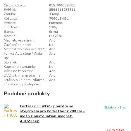
Číslo produktu:
015.700CLSHBL
EAN kód:
8594211255561
Záruka:
3 roky
Kód zboží:
700CLSHBL
Výrobce:
Fortress
Hmotnost:
130g
Barva:
černá
Materiál:
PU kůže
Magnetické zavírání:
Ano
Zavírání na pásek:
Ne
Možnost otočit desky o 360°:
Ano
Funkce Auto sleep / Wake
Ano
up:
Stojánek:
Ano
Kapsa na poznámky:
Ne
Výřez na konektory:
Ano
DVD s knihami zdarma:
Ano
Letáčky s knihami zdarma:
Ano
Hlídat cenu / dostupnost
Podobné produkty
Fortress FT4032 - pouzdro se
Skladem > 3 ks
stojánkem pro Pocketbook 700 Era -
motiv Constellation, magnet,
AutoSleep
17 % sleva