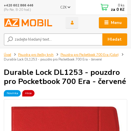
0
ks
+420 602 866 446
CZK
za
0 Kč
(Po-Ne, 8-20 hod.)
Menu
Hledat
Úvod
Pouzdra pro čtečky knih
Pouzdra pro Pocketbook 700 Era (Color)
Durable Lock DL1253 - pouzdro pro Pocketbook 700 Era - červené
Durable Lock DL1253 - pouzdro
pro Pocketbook 700 Era - červené
Novinka
Akce