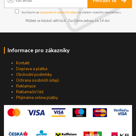
Přihlásit se
Souhlasím se
zpracováním osobních údajů
za účelem rozesílky newsletteru.
Můžete se kdykoli odhlásit. Zasíláme jednou za 14 dní.
Informace pro zákazníky
Kontakt
Doprava a platba
Obchodní podmínky
Ochrana osobních údajů
Reklamace
Reklamační řád
Přijímáme online platby