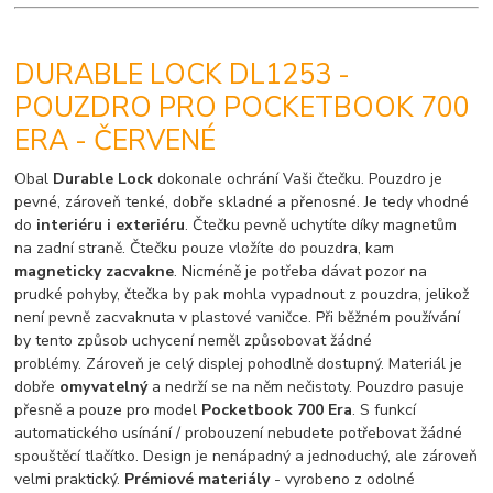
DURABLE LOCK DL1253 -
POUZDRO PRO POCKETBOOK 700
ERA - ČERVENÉ
Obal
Durable Lock
dokonale ochrání Vaši čtečku. Pouzdro je
pevné, zároveň tenké, dobře skladné a přenosné. Je tedy vhodné
do
interiéru i exteriéru
. Čtečku pevně uchytíte díky magnetům
na zadní straně. Čtečku pouze vložíte do pouzdra, kam
magneticky zacvakne
. Nicméně je potřeba dávat pozor na
prudké pohyby, čtečka by pak mohla vypadnout z pouzdra, jelikož
není pevně zacvaknuta v plastové vaničce. Při běžném používání
by tento způsob uchycení neměl způsobovat žádné
problémy. Zároveň je celý displej pohodlně dostupný. Materiál je
dobře
omyvatelný
a nedrží se na něm nečistoty. Pouzdro pasuje
přesně a pouze pro model
Pocketbook 700 Era
. S funkcí
automatického usínání / probouzení nebudete potřebovat žádné
spouštěcí tlačítko. Design je nenápadný a jednoduchý, ale zároveň
velmi praktický.
Prémiové materiály
- vyrobeno z odolné