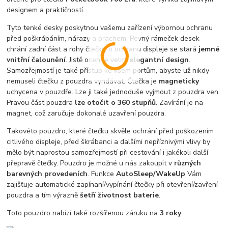
designem a praktičností.
Tyto tenké desky poskytnou vašemu zařízení výbornou ochranu
před poškrábáním, nárazy a prachem. Pevný rámeček desek
chrání zadní část a rohy čtečky, o ochranu displeje se stará
jemné
vnitřní čalounění
. Jistě oceníte velmi
elegantní design
.
Samozřejmostí je také přístup ke všem portům, abyste už nikdy
nemuseli čtečku z pouzdra vyndávat. Čtečka je
magneticky
uchycena v pouzdře. Lze ji také jednoduše vyjmout z pouzdra ven.
Pravou část pouzdra
lze otočit o 360 stupňů
. Zavírání je na
magnet, což zaručuje dokonalé uzavření pouzdra.
Takovéto pouzdro, které čtečku skvěle ochrání před poškozením
citlivého displeje, před škrábanci a dalšími nepříznivými vlivy by
mělo být naprostou samozřejmostí při cestování i jakékoli další
přepravě čtečky. Pouzdro je možné u nás zakoupit v
různých
barevných provedeních
. Funkce
AutoSleep/WakeUp
Vám
zajišťuje automatické zapínaní/vypínání čtečky při otevření/zavření
pouzdra a tím výrazně
šetří životnost baterie
.
Toto pouzdro nabízí také rozšířenou záruku na
3 roky
.