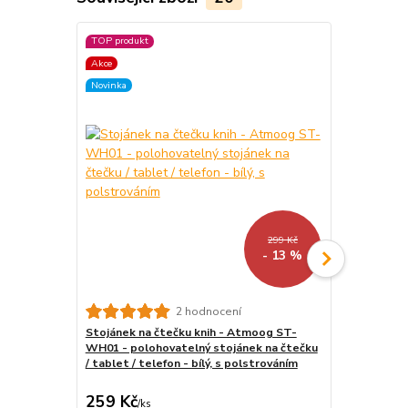
TOP produkt
Akce
Akce
Novinka
Novinka
299 Kč
- 13 %
Univerzální
2 hodnocení
čtečky - Qu
Stojánek na čtečku knih - Atmoog ST-
pouzdro pro 
WH01 - polohovatelný stojánek na čtečku
magnetické 
/ tablet / telefon - bílý, s polstrováním
259 Kč
399 Kč
/
ks
/
ks