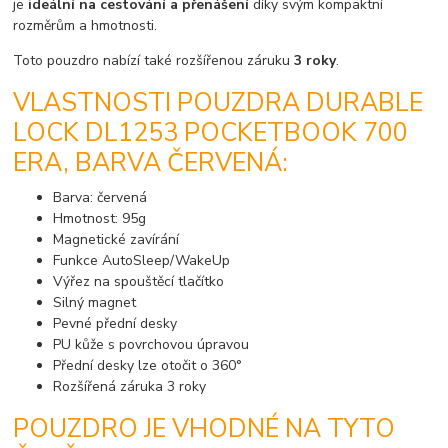
je
ideální na cestování a přenášení
díky svým kompaktní
rozměrům a hmotnosti.
Toto pouzdro nabízí také rozšířenou záruku
3 roky
.
VLASTNOSTI POUZDRA DURABLE
LOCK DL1253 POCKETBOOK 700
ERA, BARVA ČERVENÁ:
Barva: červená
Hmotnost: 95g
Magnetické zavírání
Funkce AutoSleep/WakeUp
Výřez na spouštěcí tlačítko
Silný magnet
Pevné přední desky
PU kůže s povrchovou úpravou
Přední desky lze otočit o 360°
Rozšířená záruka 3 roky
POUZDRO JE VHODNÉ NA TYTO