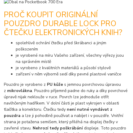
PROČ KOUPIT ORIGINÁLNÍ
POUZDRO DURABLE LOCK PRO
ČTEČKU ELEKTRONICKÝCH KNIH?
spolehlivě ochrání čtečku před škrábanci a jiným
poškozením
je vyrobené na míru Vašeho zařízení, všechny výřezy jsou
na správném místě
je vyrobeno z kvalitních materiálů a působí stylově
zařízení v něm výborně sedí díky pevné plastové vaničce
Pouzdro je vyrobeno z
PU kůže
s jemnou povrchovou úpravou
z
mikrovlákna
. Pouzdro příjemně padne do ruky a díky povrchové
úpravě nijak neklouže v ruce. Povrch lze jednoduše otřít
navlhčeným hadříkem. V dolní části je plast vykrojen v oblasti
tlačítka a konektoru. Čtečku tedy
není nutné vyndávat z
pouzdra
a lze ji pohodlně používat a nabíjet i v pouzdře. Vnitřní
strana je potažena semišem, který přiléhá na displej čtečky v
zavřené stavu.
Nehrozí tedy poškrábání
displeje. Toto pouzdro