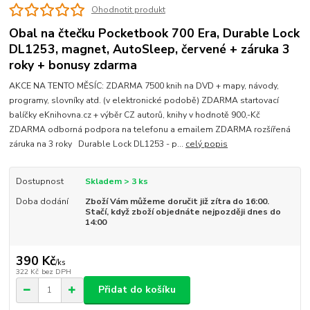
Ohodnotit produkt
Obal na čtečku Pocketbook 700 Era, Durable Lock
DL1253, magnet, AutoSleep, červené + záruka 3
roky + bonusy zdarma
AKCE NA TENTO MĚSÍC: ZDARMA 7500 knih na DVD + mapy, návody,
programy, slovníky atd. (v elektronické podobě) ZDARMA startovací
balíčky eKnihovna.cz + výběr CZ autorů, knihy v hodnotě 900,-Kč
ZDARMA odborná podpora na telefonu a emailem ZDARMA rozšířená
záruka na 3 roky Durable Lock DL1253 - p...
celý popis
Dostupnost
Skladem > 3 ks
Doba dodání
Zboží Vám můžeme doručit již zítra do 16:00.
Stačí, když zboží objednáte nejpozději dnes do
14:00
390 Kč
/
ks
322 Kč
bez DPH
Přidat do košíku