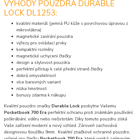
VÝHODY POUZDRA DURABLE
LOCK DL1253:
kvalitní materiál (jemná PU kůže s povrchovou úpravou z
mikrovlákna)
magnetické zavírání pouzdra
výřezy pro ovládací prvky
kompaktní rozměry
magnetické uchycení čtečky
design a stylovost pouzdra
perfektní přístup k celé přední straně čtečky
dobrá omyvatelnost
více barevných variant
nízka hmotnost
bonusy zdarma k nákupu
Kvalitní pouzdro značky
Durable Lock
poskytne Vašemu
Pocketbook 700 Era
perfektní ochranu proti známkám používání,
poškrábání, oděru nebo nečistotám. Díky tomuto pouzdru získá
Vaše zařízení moderní a nový vzhled. Zároveň zachovává
designovou tloušťku 9mm. Kvalitní značkové ochranné pouzdro,
určené pro čtečku
Pocketbook 700 Era
, které vyniká zajímavým