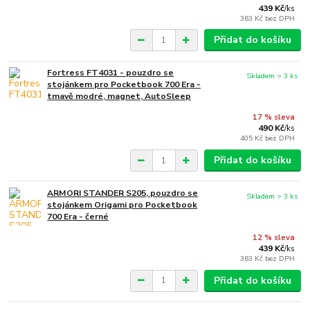
439 Kč
/
ks
363 Kč
bez DPH
Přidat do košíku
Fortress FT4031 - pouzdro se
Skladem > 3 ks
stojánkem pro Pocketbook 700 Era -
tmavě modré, magnet, AutoSleep
17 % sleva
490 Kč
/
ks
405 Kč
bez DPH
Přidat do košíku
ARMORI STANDER S205, pouzdro se
Skladem > 3 ks
stojánkem Origami pro Pocketbook
700 Era - černé
12 % sleva
439 Kč
/
ks
363 Kč
bez DPH
Přidat do košíku