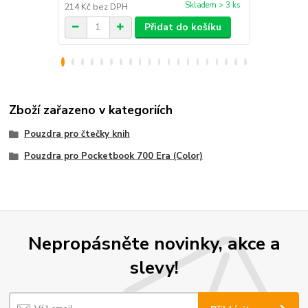
Skladem > 3 ks
214 Kč
bez DPH
330 Kč
bez 
Přidat do košíku
Zboží zařazeno v kategoriích
Pouzdra pro čtečky knih
Pouzdra pro Pocketbook 700 Era (Color)
Nepropásněte novinky, akce a
slevy!