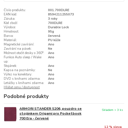
Číslo produktu:
001.700DLRE
EAN kód:
8594211255073
Záruka:
3 roky
Kód zboží:
700DLRE
Výrobce:
Durable Lock
Hmotnost:
95g
Barva:
červená
Materiál:
PU kůže
Magnetické zavírání:
Ano
Zavírání na pásek:
Ne
Možnost otočit desky o 360°:
Ano
Funkce Auto sleep / Wake
Ano
up:
Stojánek:
Ano
Kapsa na poznámky:
Ne
Výřez na konektory:
Ano
DVD s knihami zdarma:
Ano
Letáčky s knihami zdarma:
Ano
Hlídat cenu / dostupnost
Podobné produkty
ARMORI STANDER S206, pouzdro se
Skladem > 3 ks
stojánkem Origami pro Pocketbook
700 Era - červené
12 % sleva