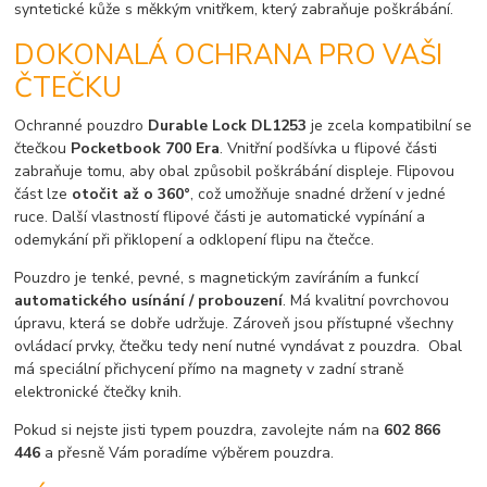
syntetické kůže s měkkým vnitřkem, který zabraňuje poškrábání.
DOKONALÁ OCHRANA PRO VAŠI
ČTEČKU
Ochranné pouzdro
Durable Lock DL1253
je zcela kompatibilní se
čtečkou
Pocketbook 700 Era
. Vnitřní podšívka u flipové části
zabraňuje tomu, aby obal způsobil poškrábání displeje. Flipovou
část lze
otočit až o 360°
, což umožňuje snadné držení v jedné
ruce. Další vlastností flipové části je automatické vypínání a
odemykání při přiklopení a odklopení flipu na čtečce.
Pouzdro je tenké, pevné, s magnetickým zavíráním a funkcí
automatického usínání / probouzení
. Má kvalitní povrchovou
úpravu, která se dobře udržuje. Zároveň jsou přístupné všechny
ovládací prvky, čtečku tedy není nutné vyndávat z pouzdra. Obal
má speciální přichycení přímo na magnety v zadní straně
elektronické čtečky knih.
Pokud si nejste jisti typem pouzdra, zavolejte nám na
602 866
446
a přesně Vám poradíme výběrem pouzdra.