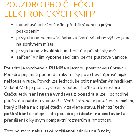
POUZDRO PRO ČTEČKU
ELEKTRONICKÝCH KNIH?
spolehlivě ochrání čtečku před škrábanci a jiným
poškozením
je vyrobené na míru Vašeho zařízení, všechny výřezy jsou
na správném místě
je vyrobeno z kvalitních materiálů a působí stylově
zařízení v něm výborně sedí díky pevné plastové vaničce
Pouzdro je vyrobeno z
PU kůže
s jemnou povrchovou úpravou.
Pouzdro příjemně padne do ruky a díky povrchové úpravě nijak
neklouže v ruce. Povrch lze jednoduše otřít navlhčeným hadříkem.
V dolní části je plast vykrojen v oblasti tlačítka a konektoru.
Čtečku tedy
není nutné vyndávat z pouzdra
a lze ji pohodlně
používat a nabíjet i v pouzdře. Vnitřní strana je potažena semišem,
který přiléhá na displej čtečky v zavřené stavu.
Nehrozí tedy
poškrábání
displeje. Toto pouzdro je
ideální na cestování a
přenášení
díky svým kompaktní rozměrům a hmotnosti.
Toto pouzdro nabízí také rozšířenou záruku na
3 roky
.