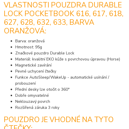
VLASTNOSTI POUZDRA DURABLE
LOCK POCKETBOOK 616, 617, 618,
627, 628, 632, 633, BARVA
ORANŽOVÁ:
Barva: oranžová
Hmotnost: 95g
Značkové pouzdro Durable Lock
Materiál: kvalitní EKO kůže s povrchovou úpravou (Horse)
Magnetické zavírání
Pevné uchycení čtečky
Funkce AutoSleep/WakeUp - automatické usínání /
probouzení
Přední desky lze otočit o 360°
Dobře omyvatelné
Neklouzavý povrch
Rozšířená záruka 3 roky
POUZDRO JE VHODNÉ NA TYTO
ČTEČKY: