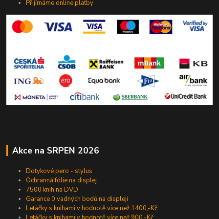
Přijímáme online platby
Akce na SRPEN 2026
Dotykové pero - stylus
Ochranná fólie na displej
7500 knih na DVD
Garance 0 vadných bodů na displeji
Letáčky s knihami v hodnotě více než 1400,-Kč
Letáčky s knihami v hodnotě více než 900,-Kč