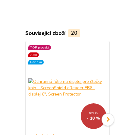
Související zboží
20
TOP produkt
TOP produkt
Akce
Akce
Novinka
Novinka
109 Kč
- 18 %