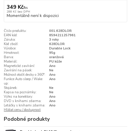
349 Kč
/
ks
288 Kč
bez DPH
Momentálně není k dispozici
Číslo produktu:
001.628DLOR
EAN kód:
8594211257961
Záruka:
3 roky
Kód zboží:
628DLOR
Výrobce:
Durable Lock
Hmotnost:
95g
Barva:
oranžová
Materiál:
PU kůže
Magnetické zavírání:
Ano
Zavírání na pásek:
Ne
Možnost otočit desky o 360°:
Ano
Funkce Auto sleep / Wake
Ano
up:
Stojánek:
Ne
Kapsa na poznámky:
Ne
Výřez na konektory:
Ano
DVD s knihami zdarma:
Ano
Letáčky s knihami zdarma:
Ano
Hlídat cenu / dostupnost
Podobné produkty