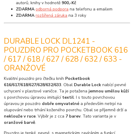
autorů, knihy v hodnotě
900,-Kč
ZDARMA
odborná podpora
na telefonu a emailem
ZDARMA
rozšířená záruka
na 3 roky
DURABLE LOCK DL1241 -
POUZDRO PRO POCKETBOOK 616
/ 617 / 618 / 627 / 628 / 632 / 633 -
ORANŽOVÉ
Kvalitní pouzdro pro čtečku knih
Pocketbook
616/617/618/627/628/632/633
. Obal
Durable Lock
nabízí pevné
uchycení v plastové vaničce. Ta je potažena
jemnou umělou kůží
s povrchovou úpravou imitující
textil
. I s touto povrchovou
úpravou je pouzdro
dobře omyvatelné
a především netrpí na
olupování nebo trhání koženého povrchu. Obal se příjemně drží a
neklouže v ruce
. Výběr je z cca
7 barev
. Tato varianta je v
oranžové barvě
.
Pouzdro je tenké, pevné, s magnetickým zavíráním a funkcí