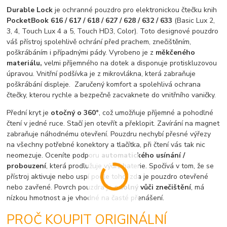
Durable Lock
je ochranné pouzdro pro elektronickou čtečku knih
PocketBook 616 / 617 / 618 / 627 / 628 / 632 / 633
(Basic Lux 2,
3, 4, Touch Lux 4 a 5, Touch HD3, Color). Toto designové pouzdro
váš přístroj spolehlivě ochrání před prachem, znečištěním,
poškrábáním i případnými pády. Vyrobeno je z
měkčeného
materiálu,
velmi příjemného na dotek a disponuje protiskluzovou
úpravou. Vnitřní podšívka je z mikrovlákna, která zabraňuje
poškrábání displeje. Zaručený komfort a spolehlivá ochrana
čtečky, kterou rychle a bezpečně zacvaknete do vnitřního vaničky.
Přední kryt je
otočný o 360°
, což umožňuje příjemné a pohodlné
čtení v jedné ruce. Stačí jen otevřít a překlopit. Zavírání na magnet
zabraňuje náhodnému otevření. Pouzdru nechybí přesné výřezy
na všechny potřebné konektory a tlačítka, při čtení vás tak nic
neomezuje. Oceníte podporu
automatického usínání /
probouzení
, která prodlužuje výdrž baterie. Spočívá v tom, že se
přístroj aktivuje nebo uspí podle toho, zda je pouzdro otevřené
nebo zavřené. Povrch pouzdra je
odolný vůči znečištění
, má
nízkou hmotnost a je vhodné na časté přenášení.
PROČ KOUPIT ORIGINÁLNÍ