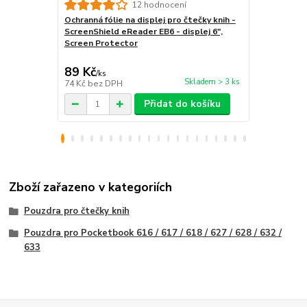
12 hodnocení
Ochranná fólie na displej pro čtečky knih -
Vodotěsné 
ScreenShield eReader EB6 - displej 6",
čtečku/tab
Screen Protector
- univerzál
průhledné, p
89 Kč
299 Kč
/
ks
/
ks
Skladem > 3 ks
74 Kč
bez DPH
247 Kč
bez 
Přidat do košíku
Zboží zařazeno v kategoriích
Pouzdra pro čtečky knih
Pouzdra pro Pocketbook 616 / 617 / 618 / 627 / 628 / 632 /
633