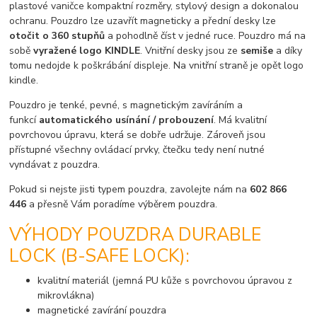
plastové vaničce kompaktní rozměry, stylový design a dokonalou
ochranu. Pouzdro lze uzavřít magneticky a přední desky lze
otočit o 360 stupňů
a pohodlně číst v jedné ruce. Pouzdro má na
sobě
vyražené logo KINDLE
. Vnitřní desky jsou ze
semiše
a díky
tomu nedojde k poškrábání displeje. Na vnitřní straně je opět logo
kindle.
Pouzdro je tenké, pevné, s magnetickým zavíráním a
funkcí
automatického usínání / probouzení
. Má kvalitní
povrchovou úpravu, která se dobře udržuje. Zároveň jsou
přístupné všechny ovládací prvky, čtečku tedy není nutné
vyndávat z pouzdra.
Pokud si nejste jisti typem pouzdra, zavolejte nám na
602 866
446
a přesně Vám poradíme výběrem pouzdra.
VÝHODY POUZDRA DURABLE
LOCK (B-SAFE LOCK):
kvalitní materiál (jemná PU kůže s povrchovou úpravou z
mikrovlákna)
magnetické zavírání pouzdra