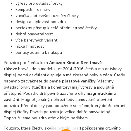
výřezy pro ovládací prvky
kompaktní rozměry
vanička s přesnými rozměry čtečky
design a stylovost pouzdra
perfektní přístup k celé přední straně čtečky
dobrá omyvatelnost
více barevných variant
nízka hmotnost
bonusy zdarma k nákupu
Pouzdro pro čtečku knih
Amazon Kindle 6
ve
tmavě
růžové
barvě. Jde o model z let
2014-2016
, čtečka má dotykový
displej, nemá osvětlení displeje a má zkosené boky a záda. Čtečku
napevno zacvaknete do pevné
plastové vaničky
. Všechny
ovládací prvky (tlačítka a konektory) mají výřezy a jsou plně
přístupné. Pouzdro drží pevně uzavřené díky
magnetickému
zavírání
. Magnet je silný, nehrozí tedy samovolné otevření
pouzdra. Přední desky jsou potažené semišem, který dobře chrání
displej čtečky. Povrch pouzdra je velice dobře omyvatelný.
Doporučujeme pouzdro otřít vlhkým hadříkem.
Pouzdro, které čtečku skvěle ochrání před poškozením citlivého