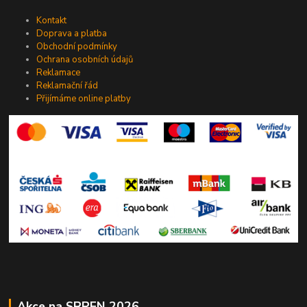
Kontakt
Doprava a platba
Obchodní podmínky
Ochrana osobních údajů
Reklamace
Reklamační řád
Přijímáme online platby
Akce na SRPEN 2026