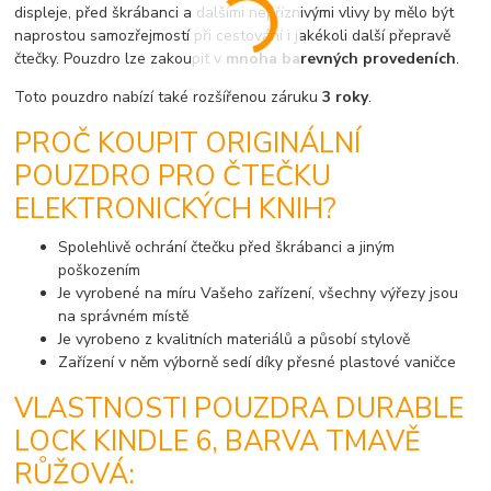
displeje, před škrábanci a dalšími nepříznivými vlivy by mělo být
naprostou samozřejmostí při cestování i jakékoli další přepravě
čtečky. Pouzdro lze zakoupit v
mnoha barevných provedeních
.
Toto pouzdro nabízí také rozšířenou záruku
3 roky
.
PROČ KOUPIT ORIGINÁLNÍ
POUZDRO PRO ČTEČKU
ELEKTRONICKÝCH KNIH?
Spolehlivě ochrání čtečku před škrábanci a jiným
poškozením
Je vyrobené na míru Vašeho zařízení, všechny výřezy jsou
na správném místě
Je vyrobeno z kvalitních materiálů a působí stylově
Zařízení v něm výborně sedí díky přesné plastové vaničce
VLASTNOSTI POUZDRA DURABLE
LOCK KINDLE 6, BARVA TMAVĚ
RŮŽOVÁ: