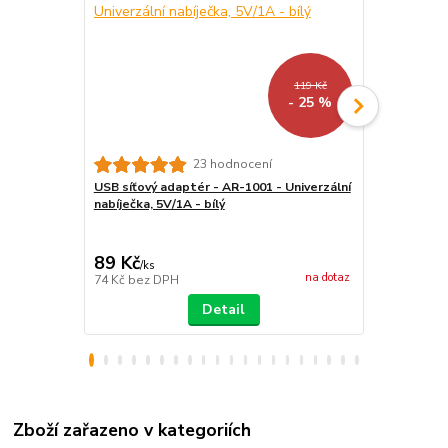
119 Kč
- 25 %
Univerzální
23 hodnocení
čtečky - Qu
USB síťový adaptér - AR-1001 - Univerzální
pouzdro pro 
nabíječka, 5V/1A - bílý
magnetické 
89 Kč
399 Kč
/
ks
/
ks
na dotaz
74 Kč
bez DPH
330 Kč
bez 
Detail
Zboží zařazeno v kategoriích