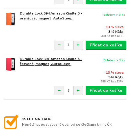
Durable Lock 394 Amazon Kindle 6 -
Skladem > 3 ks
oranžové, magnet, AutoSleep
13 % sleva
349 Kč
/
ks
288 Kč
bez DPH
Přidat do košíku
Durable Lock 391 Amazon Kindle 6 -
Skladem > 3 ks
červené, magnet, AutoSleep
13 % sleva
349 Kč
/
ks
288 Kč
bez DPH
Přidat do košíku
15 LET NA TRHU
Největší specializovaný obchod se čtečkami knih v ČR