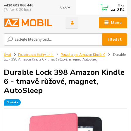
0
ks
+420 602 866 446
CZK
za
0 Kč
(Po-Ne, 8-20 hod.)
Menu
Hledat
Úvod
Pouzdra pro čtečky knih
Pouzdra pro Amazon Kindle 6
Durable
Lock 398 Amazon Kindle 6 - tmavě růžové, magnet, AutoSleep
Durable Lock 398 Amazon Kindle
6 - tmavě růžové, magnet,
AutoSleep
Novinka