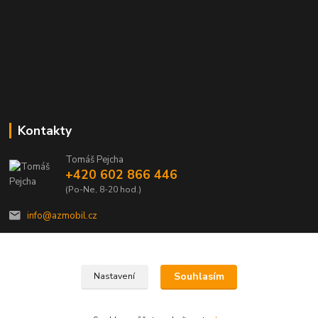
Kontakty
Tomáš Pejcha
+420 602 866 446
(Po-Ne, 8-20 hod.)
info@azmobil.cz
Souhlasím
Nastavení
Veškeré texty a popisy vytvořil Tomáš Pejcha - 2009-2026 © AZMOBIL.CZ