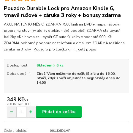
Pouzdro Durable Lock pro Amazon Kindle 6,
tmavě růžové + záruka 3 roky + bonusy zdarma
AKCE NA TENTO MĚSÍC: ZDARMA 7500 knih na DVD + mapy, návody,
programy, slovníky atd. (v elektronické podobě) ZDARMA startovací
balíčky eKnihovna.cz + výběr CZ autorů, knihy v hodnotě 900,-Kč
ZDARMA odborná podpora na telefonu a emailem ZDARMA rozšířená
záruka na 3 roky Pouzdro pro čtečku knih...
celý popis
Dostupnost
Skladem > 3 ks
Doba dodání
Zboží Vám můžeme doručit již zítra do 16:00.
Stačí, když zboží objednáte nejpozději dnes do
14:00
349 Kč
/
ks
288 Kč
bez DPH
Přidat do košíku
Číslo produktu:
001.K6DLHP