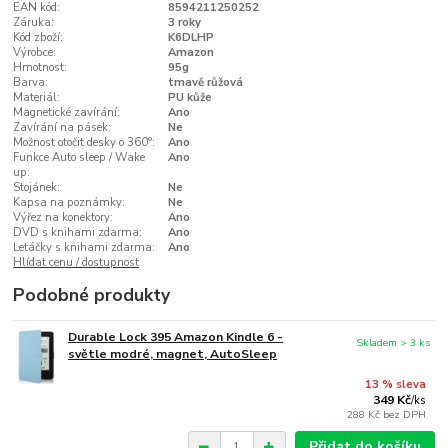
EAN kód:
8594211250252
Záruka:
3 roky
Kód zboží:
K6DLHP
Výrobce:
Amazon
Hmotnost:
95g
Barva:
tmavě růžová
Materiál:
PU kůže
Magnetické zavírání:
Ano
Zavírání na pásek:
Ne
Možnost otočit desky o 360°:
Ano
Funkce Auto sleep / Wake
Ano
up:
Stojánek:
Ne
Kapsa na poznámky:
Ne
Výřez na konektory:
Ano
DVD s knihami zdarma:
Ano
Letáčky s knihami zdarma:
Ano
Hlídat cenu / dostupnost
Podobné produkty
Durable Lock 395 Amazon Kindle 6 -
Skladem > 3 ks
světle modré, magnet, AutoSleep
13 % sleva
349 Kč
/
ks
288 Kč
bez DPH
Přidat do košíku