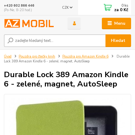
0
ks
+420 602 866 446
CZK
za
0 Kč
(Po-Ne, 8-20 hod.)
Menu
Hledat
Úvod
Pouzdra pro čtečky knih
Pouzdra pro Amazon Kindle 6
Durable
Lock 389 Amazon Kindle 6 - zelené, magnet, AutoSleep
Durable Lock 389 Amazon Kindle
6 - zelené, magnet, AutoSleep