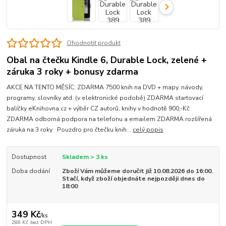
Ohodnotit produkt
Obal na čtečku Kindle 6, Durable Lock, zelené +
záruka 3 roky + bonusy zdarma
AKCE NA TENTO MĚSÍC: ZDARMA 7500 knih na DVD + mapy, návody,
programy, slovníky atd. (v elektronické podobě) ZDARMA startovací
balíčky eKnihovna.cz + výběr CZ autorů, knihy v hodnotě 900,-Kč
ZDARMA odborná podpora na telefonu a emailem ZDARMA rozšířená
záruka na 3 roky Pouzdro pro čtečku knih...
celý popis
Dostupnost
Skladem > 3 ks
Doba dodání
Zboží Vám můžeme doručit již 10.08.2026 do 16:00.
Stačí, když zboží objednáte nejpozději dnes do
18:00
349 Kč
/
ks
288 Kč
bez DPH