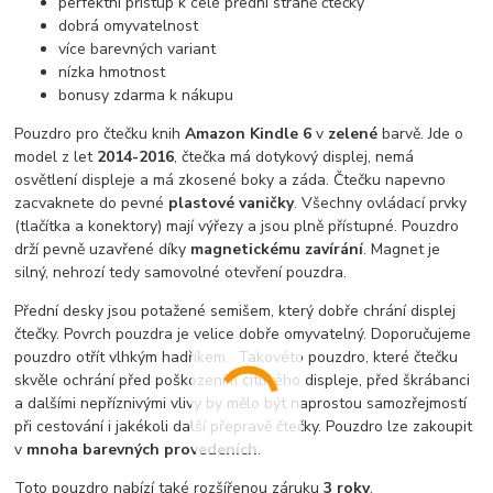
perfektní přístup k celé přední straně čtečky
dobrá omyvatelnost
více barevných variant
nízka hmotnost
bonusy zdarma k nákupu
Pouzdro pro čtečku knih
Amazon Kindle 6
v
zelené
barvě. Jde o
model z let
2014-2016
, čtečka má dotykový displej, nemá
osvětlení displeje a má zkosené boky a záda. Čtečku napevno
zacvaknete do pevné
plastové vaničky
. Všechny ovládací prvky
(tlačítka a konektory) mají výřezy a jsou plně přístupné. Pouzdro
drží pevně uzavřené díky
magnetickému zavírání
. Magnet je
silný, nehrozí tedy samovolné otevření pouzdra.
Přední desky jsou potažené semišem, který dobře chrání displej
čtečky. Povrch pouzdra je velice dobře omyvatelný. Doporučujeme
pouzdro otřít vlhkým hadříkem. Takovéto pouzdro, které čtečku
skvěle ochrání před poškozením citlivého displeje, před škrábanci
a dalšími nepříznivými vlivy by mělo být naprostou samozřejmostí
při cestování i jakékoli další přepravě čtečky. Pouzdro lze zakoupit
v
mnoha barevných provedeních
.
Toto pouzdro nabízí také rozšířenou záruku
3 roky
.