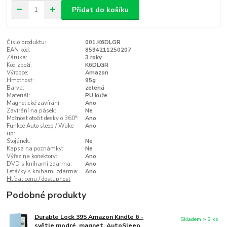
Přidat do košíku
Číslo produktu:
001.K6DLGR
EAN kód:
8594211250207
Záruka:
3 roky
Kód zboží:
K6DLGR
Výrobce:
Amazon
Hmotnost:
95g
Barva:
zelená
Materiál:
PU kůže
Magnetické zavírání:
Ano
Zavírání na pásek:
Ne
Možnost otočit desky o 360°:
Ano
Funkce Auto sleep / Wake
Ano
up:
Stojánek:
Ne
Kapsa na poznámky:
Ne
Výřez na konektory:
Ano
DVD s knihami zdarma:
Ano
Letáčky s knihami zdarma:
Ano
Hlídat cenu / dostupnost
Podobné produkty
Durable Lock 395 Amazon Kindle 6 -
Skladem > 3 ks
světle modré, magnet, AutoSleep