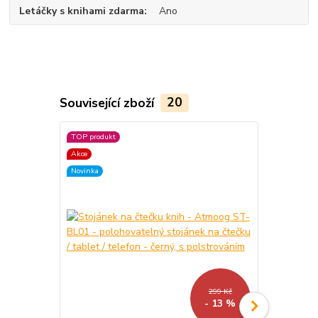
Letáčky s knihami zdarma
Ano
Související zboží
20
TOP produkt
TOP produkt
Akce
Akce
Novinka
299 Kč
- 13 %