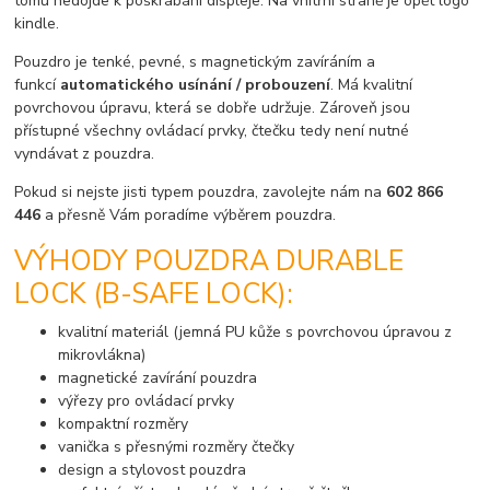
tomu nedojde k poškrábání displeje. Na vnitřní straně je opět logo
kindle.
Pouzdro je tenké, pevné, s magnetickým zavíráním a
funkcí
automatického usínání / probouzení
. Má kvalitní
povrchovou úpravu, která se dobře udržuje. Zároveň jsou
přístupné všechny ovládací prvky, čtečku tedy není nutné
vyndávat z pouzdra.
Pokud si nejste jisti typem pouzdra, zavolejte nám na
602 866
446
a přesně Vám poradíme výběrem pouzdra.
VÝHODY POUZDRA DURABLE
LOCK (B-SAFE LOCK):
kvalitní materiál (jemná PU kůže s povrchovou úpravou z
mikrovlákna)
magnetické zavírání pouzdra
výřezy pro ovládací prvky
kompaktní rozměry
vanička s přesnými rozměry čtečky
design a stylovost pouzdra