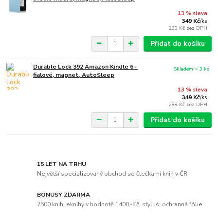
13 % sleva
349 Kč
/
ks
288 Kč
bez DPH
Přidat do košíku
Durable Lock 392 Amazon Kindle 6 -
Skladem > 3 ks
fialové, magnet, AutoSleep
13 % sleva
349 Kč
/
ks
288 Kč
bez DPH
Přidat do košíku
15 LET NA TRHU
Největší specializovaný obchod se čtečkami knih v ČR
BONUSY ZDARMA
7500 knih, eknihy v hodnotě 1400,-Kč, stylus, ochranná fólie