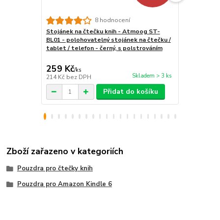
8 hodnocení
Stojánek na čtečku knih - Atmoog ST-
MicroSD kar
BL01 - polohovatelný stojánek na čtečku /
16GB PCMK16
tablet / telefon - černý, s polstrováním
16GB, adapt
259 Kč
199 Kč
/
ks
/
ks
Skladem > 3 ks
214 Kč
bez DPH
164 Kč
bez 
Přidat do košíku
Zboží zařazeno v kategoriích
Pouzdra pro čtečky knih
Pouzdra pro Amazon Kindle 6