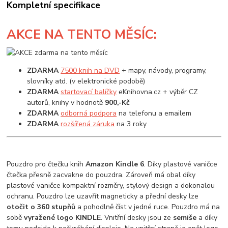
Kompletní specifikace
AKCE
NA TENTO MĚSÍC:
ZDARMA
7500 knih na DVD
+ mapy, návody, programy,
slovníky atd. (v elektronické podobě)
ZDARMA
startovací balíčky
eKnihovna.cz + výběr CZ
autorů, knihy v hodnotě
900,-Kč
ZDARMA
odborná podpora
na telefonu a emailem
ZDARMA
rozšířená záruka
na 3 roky
Pouzdro pro čtečku knih
Amazon Kindle 6
. Díky plastové vaničce
čtečka přesně zacvakne do pouzdra. Zároveň má obal díky
plastové vaničce kompaktní rozměry, stylový design a dokonalou
ochranu. Pouzdro lze uzavřít magneticky a přední desky lze
otočit o 360 stupňů
a pohodlně číst v jedné ruce. Pouzdro má na
sobě
vyražené logo KINDLE
. Vnitřní desky jsou ze
semiše
a díky