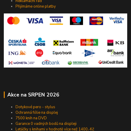
Reklamační řád
Přijímáme online platby
Akce na SRPEN 2026
Dotykové pero - stylus
Ochranná fólie na displej
7500 knih na DVD
Garance 0 vadných bodů na displeji
Letáčky s knihami v hodnotě více než 1400,-Kč