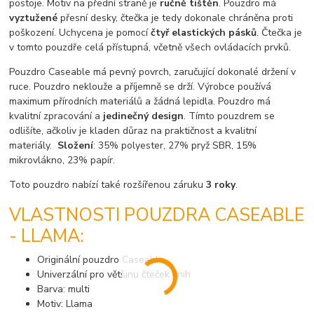
postoje. Motiv na přední straně je
ručně tištěn
. Pouzdro má
vyztužené
přesní desky, čtečka je tedy dokonale chráněna proti
poškození. Uchycena je pomocí
čtyř elastických pásků
. Čtečka je
v tomto pouzdře celá přístupná, včetně všech ovládacích prvků.
Pouzdro Caseable má pevný povrch, zaručující dokonalé držení v
ruce. Pouzdro neklouže a příjemně se drží. Výrobce používá
maximum přírodních materiálů a žádná lepidla. Pouzdro má
kvalitní zpracování a
jedinečný design
. Tímto pouzdrem se
odlišíte, ačkoliv je kladen důraz na praktičnost a kvalitní
materiály.
Složení
: 35% polyester, 27% pryž SBR, 15%
mikrovlákno, 23% papír.
Toto pouzdro nabízí také rozšířenou záruku
3 roky
.
VLASTNOSTI POUZDRA CASEABLE
- LLAMA:
Originální pouzdro Caseable
Univerzální pro většinu čteček knih
Barva: multi
Motiv: Llama