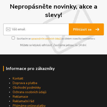
Nepropásněte novinky, akce a
slevy!
Přihlásit se
Souhlasím se
zpracováním osobních údajů
za účelem rozesílky newsletteru.
Můžete se kdykoli odhlásit. Zasíláme jednou za 14 dní.
Informace pro zákazníky
Kontakt
Doprava a platba
Obchodní podmínky
Ochrana osobních údajů
Reklamace
Reklamační řád
Přijímáme online platby