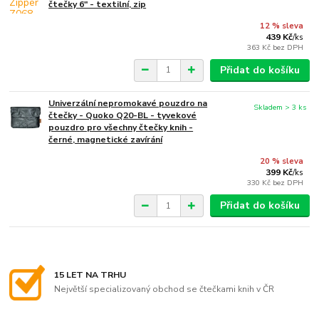
čtečky 6" - textilní, zip
12 % sleva
439 Kč
/
ks
363 Kč
bez DPH
Přidat do košíku
Univerzální nepromokavé pouzdro na
Skladem > 3 ks
čtečky - Quoko Q20-BL - tyvekové
pouzdro pro všechny čtečky knih -
černé, magnetické zavírání
20 % sleva
399 Kč
/
ks
330 Kč
bez DPH
Přidat do košíku
15 LET NA TRHU
Největší specializovaný obchod se čtečkami knih v ČR