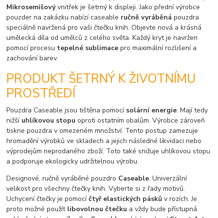
Mikrosemišový
vnitřek je šetrný k displeji. Jako přední výrobce
pouzder na zakázku nabízí caseable
ručně vyráběná
pouzdra
speciálně navržená pro vaši čtečku knih. Objevte nová a krásná
umělecká díla od umělců z celého světa. Každý kryt je navržen
pomocí procesu
tepelné sublimace
pro maximální rozlišení a
zachování barev.
PRODUKT ŠETRNÝ K ŽIVOTNÍMU
PROSTŘEDÍ
Pouzdra Caseable jsou tištěna pomocí
solární energie
. Mají tedy
nižší
uhlíkovou stopu
oproti ostatním obalům. Výrobce zároveň
tiskne pouzdra v omezeném množství. Tento postup zamezuje
hromadění výrobků ve skladech a jejich následné likvidaci nebo
výprodejům neprodaného zboží. Toto také snižuje uhlíkovou stopu
a podporuje ekologicky udržitelnou výrobu.
Designové, ručně vyráběné pouzdro
Caseable
. Univerzální
velikost pro všechny čtečky knih. Vyberte si z řady motivů.
Uchycení čtečky je pomocí
čtyř elastických pásků
v rozích. Je
proto možné použít
libovolnou čtečku
a vždy bude přístupná