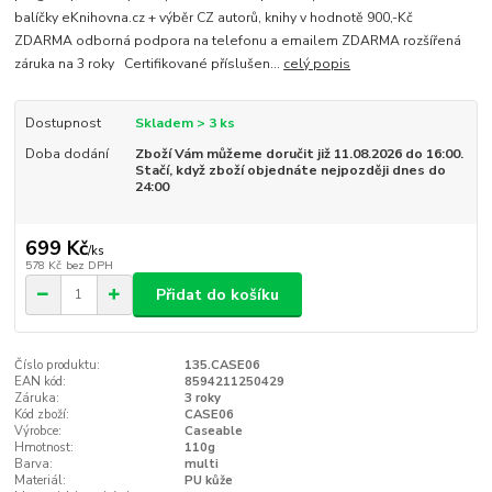
balíčky eKnihovna.cz + výběr CZ autorů, knihy v hodnotě 900,-Kč
ZDARMA odborná podpora na telefonu a emailem ZDARMA rozšířená
záruka na 3 roky Certifikované příslušen...
celý popis
Dostupnost
Skladem > 3 ks
Doba dodání
Zboží Vám můžeme doručit již 11.08.2026 do 16:00.
Stačí, když zboží objednáte nejpozději dnes do
24:00
699 Kč
/
ks
578 Kč
bez DPH
Přidat do košíku
Číslo produktu:
135.CASE06
EAN kód:
8594211250429
Záruka:
3 roky
Kód zboží:
CASE06
Výrobce:
Caseable
Hmotnost:
110g
Barva:
multi
Materiál:
PU kůže