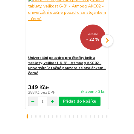
449 Kč
- 22 %
Univerzální pouzdro pro čtečky knih a
tablety, velikost 6-8" - Atmoog AKC02 -
LED lampička
univerzální otočné pouzdro se stojánkem -
kloubová, pr
černé
349 Kč
159 Kč
/
ks
/
ks
Skladem > 3 ks
288 Kč
bez DPH
131 Kč
bez 
Přidat do košíku