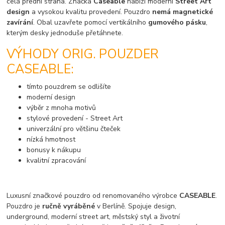
celá přední strana. Značka
Caseable
nabízí moderní
Street Art
design
a vysokou kvalitu provedení. Pouzdro
nemá magnetické
zavírání
. Obal uzavřete pomocí vertikálního
gumového pásku
,
kterým desky jednoduše přetáhnete.
VÝHODY ORIG. POUZDER
CASEABLE:
tímto pouzdrem se odlišíte
moderní design
výběr z mnoha motivů
stylové provedení - Street Art
univerzální pro většinu čteček
nízká hmotnost
bonusy k nákupu
kvalitní zpracování
Luxusní značkové pouzdro od renomovaného výrobce
CASEABLE
.
Pouzdro je
ručně vyráběné
v Berlíně. Spojuje design,
underground, moderní street art, městský styl a životní