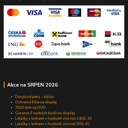
Akce na SRPEN 2026
Dotykové pero - stylus
Ochranná fólie na displej
7500 knih na DVD
Garance 0 vadných bodů na displeji
Letáčky s knihami v hodnotě více než 1400,-Kč
Letáčky s knihami v hodnotě více než 900,-Kč