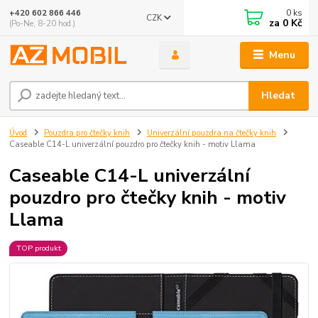
0
ks
+420 602 866 446
CZK
za
0 Kč
(Po-Ne, 8-20 hod.)
Menu
Hledat
Úvod
Pouzdra pro čtečky knih
Univerzální pouzdra na čtečky knih
Caseable C14-L univerzální pouzdro pro čtečky knih - motiv Llama
Caseable C14-L univerzální
pouzdro pro čtečky knih - motiv
Llama
TOP produkt