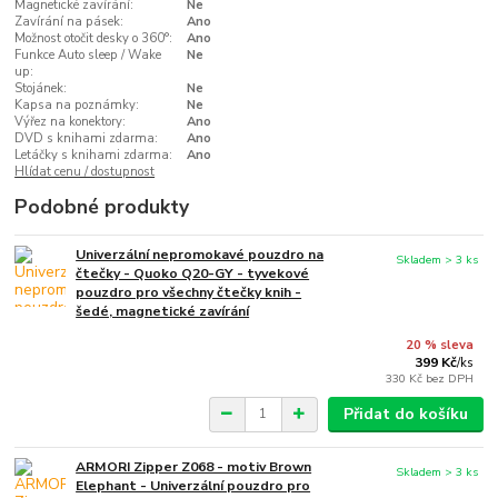
Magnetické zavírání:
Ne
Zavírání na pásek:
Ano
Možnost otočit desky o 360°:
Ano
Funkce Auto sleep / Wake
Ne
up:
Stojánek:
Ne
Kapsa na poznámky:
Ne
Výřez na konektory:
Ano
DVD s knihami zdarma:
Ano
Letáčky s knihami zdarma:
Ano
Hlídat cenu / dostupnost
Podobné produkty
Univerzální nepromokavé pouzdro na
Skladem > 3 ks
čtečky - Quoko Q20-GY - tyvekové
pouzdro pro všechny čtečky knih -
šedé, magnetické zavírání
20 % sleva
399 Kč
/
ks
330 Kč
bez DPH
Přidat do košíku
ARMORI Zipper Z068 - motiv Brown
Skladem > 3 ks
Elephant - Univerzální pouzdro pro