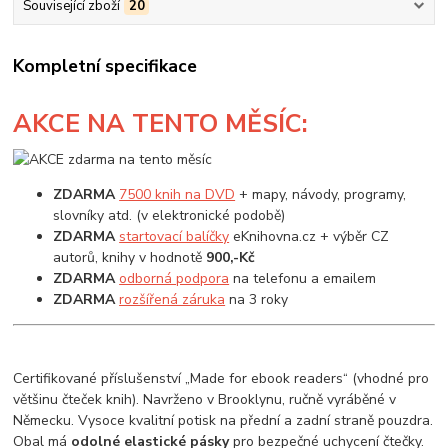
Související zboží
20
Kompletní specifikace
AKCE
NA TENTO MĚSÍC:
ZDARMA
7500 knih na DVD
+ mapy, návody, programy,
slovníky atd. (v elektronické podobě)
ZDARMA
startovací balíčky
eKnihovna.cz + výběr CZ
autorů, knihy v hodnotě
900,-Kč
ZDARMA
odborná podpora
na telefonu a emailem
ZDARMA
rozšířená záruka
na 3 roky
Certifikované příslušenství „Made for ebook readers“ (vhodné pro
většinu čteček knih). Navrženo v Brooklynu, ručně vyráběné v
Německu. Vysoce kvalitní potisk na přední a zadní straně pouzdra.
Obal má
odolné elastické pásky
pro bezpečné uchycení čtečky.