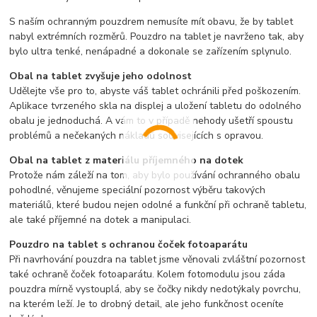
S naším ochranným pouzdrem nemusíte mít obavu, že by tablet
nabyl extrémních rozměrů. Pouzdro na tablet je navrženo tak, aby
bylo ultra tenké, nenápadné a dokonale se zařízením splynulo.
Obal na tablet zvyšuje jeho odolnost
Udělejte vše pro to, abyste váš tablet ochránili před poškozením.
Aplikace tvrzeného skla na displej a uložení tabletu do odolného
obalu je jednoduchá. A vám to v případě nehody ušetří spoustu
problémů a nečekaných nákladů souvisejících s opravou.
Obal na tablet z materiálu příjemného na dotek
Protože nám záleží na tom, aby bylo používání ochranného obalu
pohodlné, věnujeme speciální pozornost výběru takových
materiálů, které budou nejen odolné a funkční při ochraně tabletu,
ale také příjemné na dotek a manipulaci.
Pouzdro na tablet s ochranou čoček fotoaparátu
Při navrhování pouzdra na tablet jsme věnovali zvláštní pozornost
také ochraně čoček fotoaparátu. Kolem fotomodulu jsou záda
pouzdra mírně vystouplá, aby se čočky nikdy nedotýkaly povrchu,
na kterém leží. Je to drobný detail, ale jeho funkčnost oceníte