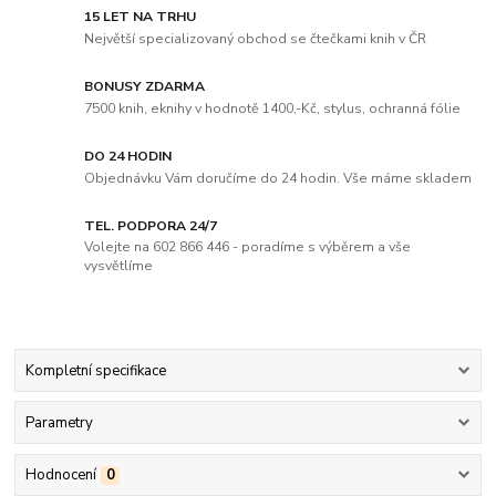
15 LET NA TRHU
Největší specializovaný obchod se čtečkami knih v ČR
BONUSY ZDARMA
7500 knih, eknihy v hodnotě 1400,-Kč, stylus, ochranná fólie
DO 24 HODIN
Objednávku Vám doručíme do 24 hodin. Vše máme skladem
TEL. PODPORA 24/7
Volejte na 602 866 446 - poradíme s výběrem a vše
vysvětlíme
Kompletní specifikace
Parametry
Hodnocení
0