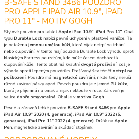
B-SAFE STAND 3486 POUZDRO
PRO APPLE IPAD AIR 10.9", IPAD
PRO 11" - MOTIV GOGH
Stylové pouzdro pro tablet
Apple iPad 10.9", iPad Pro 11"
. Obal
typu
Durable Lock
nabízí pevné uchycení v plastové vaničce. Ta
je potažena
jemnou umělou kůží
, která nijak netrpí na trhání
nebo olupování. V tomto mají pouzdra Durable Lock výhodu oproti
klasickým Fortress pouzdrům, kde může časem docházet k
olupování kůže. Tento obal má kvalitní
dvojité prošívání
, což je
výhoda oproti lepeným pouzdrům. Prošívaný šev téměř
netrpí na
poškození
. Pouzdro má
magnetické zavírání
, nikde tedy neruší
různé zavírací pásky apod. Povrch pouzdra je z jemné
PU kůže
,
která je příjemná na omak a nijak neklouže v ruce. Zároveň je
velice
dobře omyvatelná
. Obal je v
motivu Gogh
.
Pevné a zároveň lehké pouzdro
B-SAFE Stand 3486
pro
Apple
iPad Air 10,9" 2020 (4. generace), iPad Air 10,9" 2022 (5.
generace), iPad Pro 11" 2022 (4. generace)
. Držák na
Apple
Pen
, magnetické zavírání a skládací stojánek.