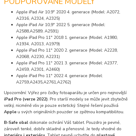
PODPOROVANÉ MODELY
Apple iPad Air 10.9" 2020 4. generace (Model: A2072,
A2316, A2324, A2325)
Apple iPad Air 10,9" 2022 5. generace (Model:
A2588,A2589, A2591)
Apple iPad Pro 11" 2018 1. generace (Model: A1980,
A1934, A2013, A1979)
Apple iPad Pro 11" 2020 2. generace (Model: A2228,
A2068, A2230, A2231)
Apple iPad Pro 11" 2021 3. generace (Model: A2377,
A2459, A2301, A2460)
Apple iPad Pro 11" 2022 4. generace (Model:
A2759,A2435,A2761,A2762)
Upozornění: Výřez pro čočky fotoaparátu je určen pro nejnovější
iPad Pro (verze 2022)
. Pro starší modely se může jevit zbytečně
velký, nicméně vliv je pouze estetický. Stejné řešení používá
Apple
u svých originálních pouzder se zpětnou kompatibilitou.
B-Safe obal
dokonale ochrání Váš tablet. Pouzdro je pevné,
zároveň tenké, dobře skladné a přenosné. Je tedy vhodné do
interiéru i exteriéru
. Tablet pevně uchytíte do
plastové