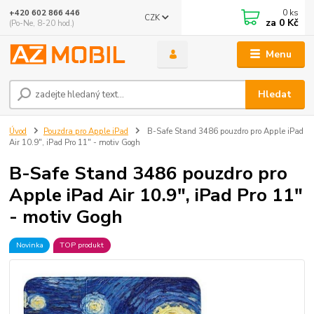
0
ks
+420 602 866 446
CZK
za
0 Kč
(Po-Ne, 8-20 hod.)
Menu
Hledat
Úvod
Pouzdra pro Apple iPad
B-Safe Stand 3486 pouzdro pro Apple iPad
Air 10.9", iPad Pro 11" - motiv Gogh
B-Safe Stand 3486 pouzdro pro
Apple iPad Air 10.9", iPad Pro 11"
- motiv Gogh
Novinka
TOP produkt