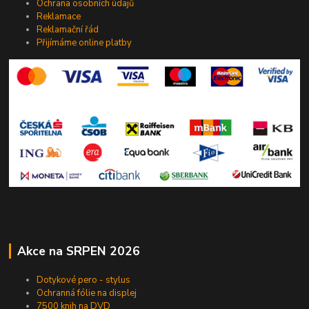
Ochrana osobních údajů
Reklamace
Reklamační řád
Přijímáme online platby
Akce na SRPEN 2026
Dotykové pero - stylus
Ochranná fólie na displej
7500 knih na DVD