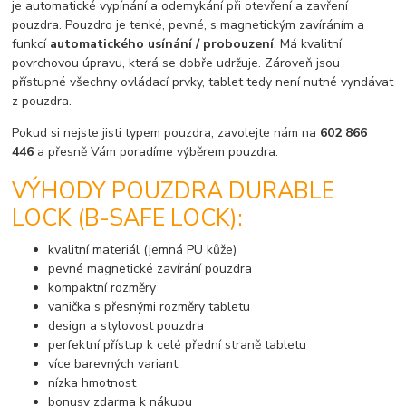
je automatické vypínání a odemykání při otevření a zavření
pouzdra. Pouzdro je tenké, pevné, s magnetickým zavíráním a
funkcí
automatického usínání / probouzení
. Má kvalitní
povrchovou úpravu, která se dobře udržuje. Zároveň jsou
přístupné všechny ovládací prvky, tablet tedy není nutné vyndávat
z pouzdra.
Pokud si nejste jisti typem pouzdra, zavolejte nám na
602 866
446
a přesně Vám poradíme výběrem pouzdra.
VÝHODY POUZDRA DURABLE
LOCK (B-SAFE LOCK):
kvalitní materiál (jemná PU kůže)
pevné magnetické zavírání pouzdra
kompaktní rozměry
vanička s přesnými rozměry tabletu
design a stylovost pouzdra
perfektní přístup k celé přední straně tabletu
více barevných variant
nízka hmotnost
bonusy zdarma k nákupu