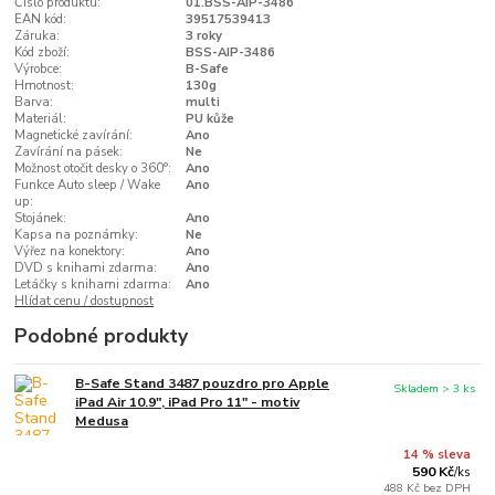
Číslo produktu:
01.BSS-AIP-3486
EAN kód:
39517539413
Záruka:
3 roky
Kód zboží:
BSS-AIP-3486
Výrobce:
B-Safe
Hmotnost:
130g
Barva:
multi
Materiál:
PU kůže
Magnetické zavírání:
Ano
Zavírání na pásek:
Ne
Možnost otočit desky o 360°:
Ano
Funkce Auto sleep / Wake
Ano
up:
Stojánek:
Ano
Kapsa na poznámky:
Ne
Výřez na konektory:
Ano
DVD s knihami zdarma:
Ano
Letáčky s knihami zdarma:
Ano
Hlídat cenu / dostupnost
Podobné produkty
B-Safe Stand 3487 pouzdro pro Apple
Skladem > 3 ks
iPad Air 10.9", iPad Pro 11" - motiv
Medusa
14 % sleva
590 Kč
/
ks
488 Kč
bez DPH