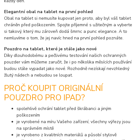
každý den.
Elegantní obal na tablet na první pohled
Obal na tablet si nemusíte kupovat jen proto, aby byl váš tablet
chráněn před poškozením. Spojte příjemné s užitečným a vyberte
si takový, který mu zároveň dodá šmrnc a punc elegance. A to
nemluvíme o tom, že jej navíc hned na první pohled poznáte.
Pouzdro na tablet, které je stále jako nové
Díky dlouhodobému a pečlivému testování našich ochranných
pouzder vám můžeme zaručit, že i po několika měsících používání
budou stále vypadat jako nové. Rozhodně nezískají nevzhledný
žlutý nádech a nebudou se loupat.
PROČ KOUPIT ORIGINÁLNÍ
POUZDRO PRO IPAD?
spolehlivě ochrání tablet před škrábanci a jiným
poškozením
je vyrobené na míru Vašeho zařízení, všechny výřezy jsou
na správném místě
je vyrobeno z kvalitních materiálů a působí stylově