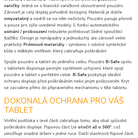
vaničky
. Jedná se o klasické vaničkové oboustranné pouzdro.
Zároveň je celý displej pohodlně dostupný. Materiál je dobře
omyvatelný
a nedrží se na něm nečistoty. Pouzdro pasuje přesně
a pouze pro výše uvedené modely. S funkcí automatického
usínání / probouzení
nebudete potřebovat žádné spouštěcí
tlačítko. Design je nenápadný a jednoduchý, ale zároveň velmi
praktický.
Prémiové materiály
- vyrobeno z odolné syntetické
kůže s měkkým vnitřkem, který zabraňuje poškrábání.
Spojte pouzdro a tablet do jediného celku. Pouzdro
B-Safe
spolu
s tabletem
disponuje pevným systémem uchycení, které spojí
pouzdro a tablet v perfektní celek.
B-Safe
poskytuje ideální
ochranu displeje před poškrábáním nebo jiným poškozením. Kryt
se zacvakne přímo do připraveného mechanismu v těle tabletu.
DOKONALÁ OCHRANA PRO VÁŠ
TABLET
Vnitřní podšívka v levé části zabraňuje tomu, aby obal způsobil
poškrábání displeje. Flipovou část lze
otočit až o 360°
, což
umožňuje snadné držení v jedné ruce. Další vlastností flipové části