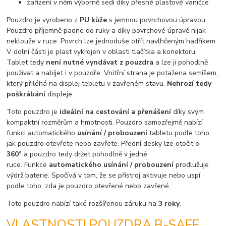
zařízení v něm výborně sedí díky přesné plastové vaničce
Pouzdro je vyrobeno z
PU kůže
s jemnou povrchovou úpravou.
Pouzdro příjemně padne do ruky a díky povrchové úpravě nijak
neklouže v ruce. Povrch lze jednoduše otřít navlhčeným hadříkem.
V dolní části je plast vykrojen v oblasti tlačítka a konektoru.
Tablet tedy
není nutné vyndávat z pouzdra
a lze ji pohodlně
používat a nabíjet i v pouzdře. Vnitřní strana je potažena semišem,
který přiléhá na displej tebletu v zavřeném stavu.
Nehrozí tedy
poškrábání
displeje.
Toto pouzdro je
ideální na cestování a přenášení
díky svým
kompaktní rozměrům a hmotnosti. Pouzdro samozřejmě nabízí
funkci automatického
usínání / probouzení
tabletu podle toho,
jak pouzdro otevřete nebo zavřete. Přední desky lze otočit o
360°
a pouzdro tedy držet pohodlně v jedné
ruce. Funkce
automatického usínání / probouzení
prodlužuje
výdrž baterie. Spočívá v tom, že se přístroj aktivuje nebo uspí
podle toho, zda je pouzdro otevřené nebo zavřené.
Toto pouzdro nabízí také rozšířenou záruku na
3 roky
.
VLASTNOSTI POUZDRA B-SAFE