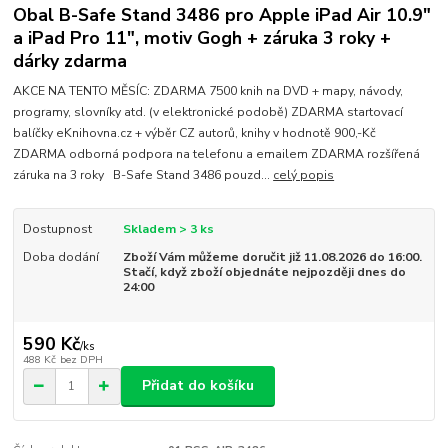
Obal B-Safe Stand 3486 pro Apple iPad Air 10.9"
a iPad Pro 11", motiv Gogh + záruka 3 roky +
dárky zdarma
AKCE NA TENTO MĚSÍC: ZDARMA 7500 knih na DVD + mapy, návody,
programy, slovníky atd. (v elektronické podobě) ZDARMA startovací
balíčky eKnihovna.cz + výběr CZ autorů, knihy v hodnotě 900,-Kč
ZDARMA odborná podpora na telefonu a emailem ZDARMA rozšířená
záruka na 3 roky B-Safe Stand 3486 pouzd...
celý popis
Dostupnost
Skladem > 3 ks
Doba dodání
Zboží Vám můžeme doručit již 11.08.2026 do 16:00.
Stačí, když zboží objednáte nejpozději dnes do
24:00
590 Kč
/
ks
488 Kč
bez DPH
Přidat do košíku