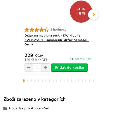
249 Kč
- 8 %
3 hodnocení
Držák na mobil na prst - KW Mobile
Vodotěsné 
KW4125601 - samolepící držák na mobil -
čtečku/tab
černý
- univerzál
průhledné, p
229 Kč
299 Kč
/
ks
/
ks
Skladem > 3 ks
189 Kč
bez DPH
247 Kč
bez 
Přidat do košíku
Zboží zařazeno v kategoriích
Pouzdra pro Apple iPad