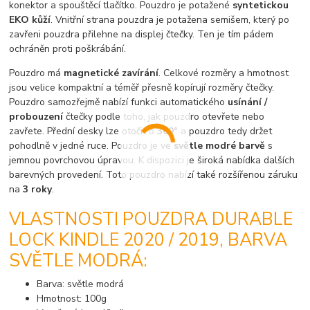
konektor a spouštěcí tlačítko. Pouzdro je potažené
syntetickou
EKO kůží
. Vnitřní strana pouzdra je potažena semišem, který po
zavřeni pouzdra přilehne na displej čtečky. Ten je tím pádem
ochráněn proti poškrábání.
Pouzdro má
magnetické zavírání
. Celkové rozměry a hmotnost
jsou velice kompaktní a téměř přesně kopírují rozměry čtečky.
Pouzdro samozřejmě nabízí funkci automatického
usínání /
probouzení
čtečky podle toho, jak pouzdro otevřete nebo
zavřete. Přední desky lze otočit o
360°
a pouzdro tedy držet
pohodlně v jedné ruce. Pouzdro je ve
světle modré
barvě
s
jemnou povrchovou úpravou. K dispozici je široká nabídka dalších
barevných provedení. Toto pouzdro nabízí také rozšířenou záruku
na
3 roky
.
VLASTNOSTI POUZDRA DURABLE
LOCK KINDLE 2020 / 2019, BARVA
SVĚTLE MODRÁ:
Barva: světle modrá
Hmotnost: 100g