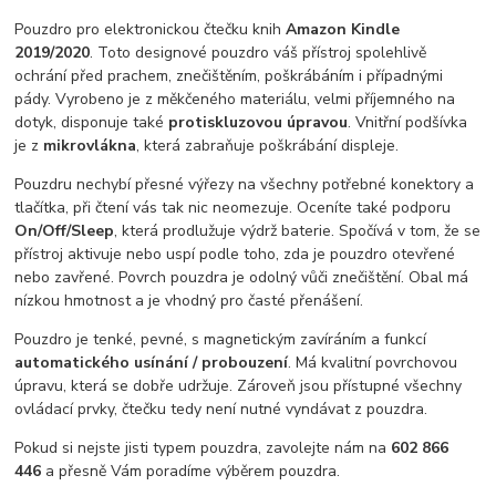
Pouzdro pro elektronickou čtečku knih
Amazon Kindle
2019/2020
. Toto designové pouzdro váš přístroj spolehlivě
ochrání před prachem, znečištěním, poškrábáním i případnými
pády. Vyrobeno je z měkčeného materiálu, velmi příjemného na
dotyk, disponuje také
protiskluzovou úpravou
. Vnitřní podšívka
je z
mikrovlákna
, která zabraňuje poškrábání displeje.
Pouzdru nechybí přesné výřezy na všechny potřebné konektory a
tlačítka, při čtení vás tak nic neomezuje. Oceníte také podporu
On/Off/Sleep
, která prodlužuje výdrž baterie. Spočívá v tom, že se
přístroj aktivuje nebo uspí podle toho, zda je pouzdro otevřené
nebo zavřené. Povrch pouzdra je odolný vůči znečištění. Obal má
nízkou hmotnost a je vhodný pro časté přenášení.
Pouzdro je tenké, pevné, s magnetickým zavíráním a funkcí
automatického usínání / probouzení
. Má kvalitní povrchovou
úpravu, která se dobře udržuje. Zároveň jsou přístupné všechny
ovládací prvky, čtečku tedy není nutné vyndávat z pouzdra.
Pokud si nejste jisti typem pouzdra, zavolejte nám na
602 866
446
a přesně Vám poradíme výběrem pouzdra.