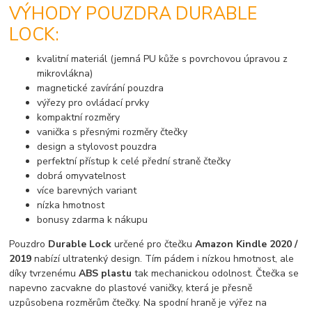
VÝHODY POUZDRA DURABLE
LOCK:
kvalitní materiál (jemná PU kůže s povrchovou úpravou z
mikrovlákna)
magnetické zavírání pouzdra
výřezy pro ovládací prvky
kompaktní rozměry
vanička s přesnými rozměry čtečky
design a stylovost pouzdra
perfektní přístup k celé přední straně čtečky
dobrá omyvatelnost
více barevných variant
nízka hmotnost
bonusy zdarma k nákupu
Pouzdro
Durable Lock
určené pro čtečku
Amazon Kindle 2020 /
2019
nabízí ultratenký design. Tím pádem i nízkou hmotnost, ale
díky tvrzenému
ABS plastu
tak mechanickou odolnost. Čtečka se
napevno zacvakne do plastové vaničky, která je přesně
uzpůsobena rozměrům čtečky. Na spodní hraně je výřez na