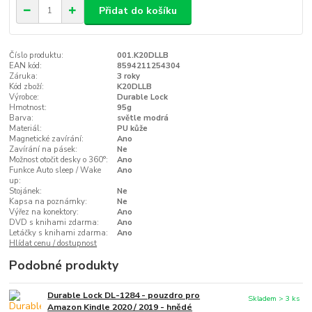
Přidat do košíku
Číslo produktu:
001.K20DLLB
EAN kód:
8594211254304
Záruka:
3 roky
Kód zboží:
K20DLLB
Výrobce:
Durable Lock
Hmotnost:
95g
Barva:
světle modrá
Materiál:
PU kůže
Magnetické zavírání:
Ano
Zavírání na pásek:
Ne
Možnost otočit desky o 360°:
Ano
Funkce Auto sleep / Wake
Ano
up:
Stojánek:
Ne
Kapsa na poznámky:
Ne
Výřez na konektory:
Ano
DVD s knihami zdarma:
Ano
Letáčky s knihami zdarma:
Ano
Hlídat cenu / dostupnost
Podobné produkty
Durable Lock DL-1284 - pouzdro pro
Skladem > 3 ks
Amazon Kindle 2020 / 2019 - hnědé