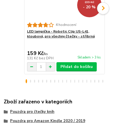
199 Kč
- 20 %
4 hodnocení
LED lampička - Robotic Clip US-L41,
Stojánek na
kloubová, pro všechny čtečky - stříbrná
BL01 - polo
tablet / tel
159 Kč
259 Kč
/
ks
/
ks
Skladem > 3 ks
131 Kč
bez DPH
214 Kč
bez 
Přidat do košíku
Zboží zařazeno v kategoriích
Pouzdra pro čtečky knih
Pouzdra pro Amazon Kindle 2020 / 2019