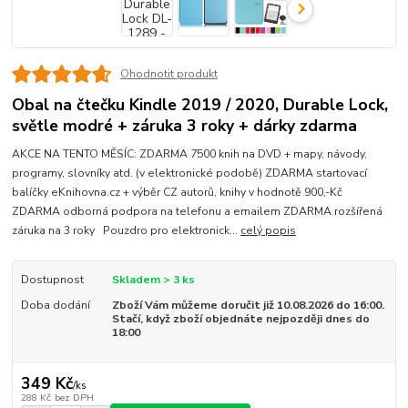
Ohodnotit produkt
Obal na čtečku Kindle 2019 / 2020, Durable Lock,
světle modré + záruka 3 roky + dárky zdarma
AKCE NA TENTO MĚSÍC: ZDARMA 7500 knih na DVD + mapy, návody,
programy, slovníky atd. (v elektronické podobě) ZDARMA startovací
balíčky eKnihovna.cz + výběr CZ autorů, knihy v hodnotě 900,-Kč
ZDARMA odborná podpora na telefonu a emailem ZDARMA rozšířená
záruka na 3 roky Pouzdro pro elektronick...
celý popis
Dostupnost
Skladem > 3 ks
Doba dodání
Zboží Vám můžeme doručit již 10.08.2026 do 16:00.
Stačí, když zboží objednáte nejpozději dnes do
18:00
349 Kč
/
ks
288 Kč
bez DPH