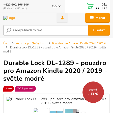
0
ks
+420 602 866 446
CZK
za
0 Kč
(Po-Ne, 8-20 hod.)
Menu
Hledat
Úvod
Pouzdra pro čtečky knih
Pouzdra pro Amazon Kindle 2020 / 2019
Durable Lock DL-1289 - pouzdro pro Amazon Kindle 2020 / 2019 - světle
modré
Durable Lock DL-1289 - pouzdro
pro Amazon Kindle 2020 / 2019 -
světle modré
Akce
TOP produkt
399 Kč
- 13 %