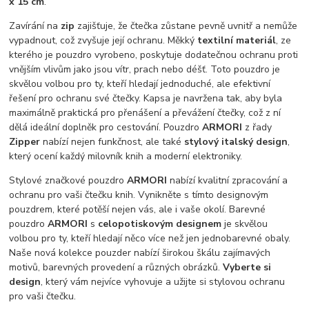
x 15 cm
.
Zavírání na
zip
zajišťuje, že čtečka zůstane pevně uvnitř a nemůže
vypadnout, což zvyšuje její ochranu. Měkký
textilní materiál
, ze
kterého je pouzdro vyrobeno, poskytuje dodatečnou ochranu proti
vnějším vlivům jako jsou vítr, prach nebo déšť. Toto pouzdro je
skvělou volbou pro ty, kteří hledají jednoduché, ale efektivní
řešení pro ochranu své čtečky. Kapsa je navržena tak, aby byla
maximálně praktická pro přenášení a převážení čtečky, což z ní
dělá ideální doplněk pro cestování. Pouzdro
ARMORI
z řady
Zipper
nabízí nejen funkčnost, ale také
stylový italský design
,
který ocení každý milovník knih a moderní elektroniky.
Stylové značkové pouzdro
ARMORI
nabízí kvalitní zpracování a
ochranu pro vaši čtečku knih. Vynikněte s tímto designovým
pouzdrem, které potěší nejen vás, ale i vaše okolí. Barevné
pouzdro
ARMORI
s
celopotiskovým designem
je skvělou
volbou pro ty, kteří hledají něco více než jen jednobarevné obaly.
Naše nová kolekce pouzder nabízí širokou škálu zajímavých
motivů, barevných provedení a různých obrázků.
Vyberte si
design
, který vám nejvíce vyhovuje a užijte si stylovou ochranu
pro vaši čtečku.