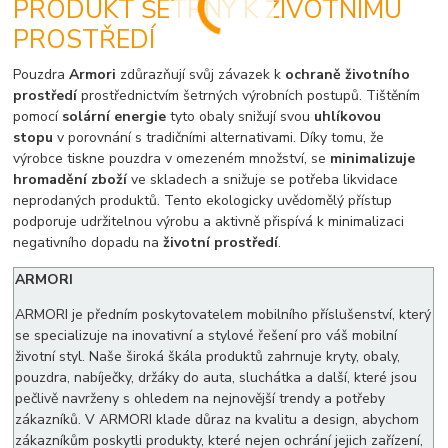
PRODUKT ŠETRNÝ K ŽIVOTNÍMU
PROSTŘEDÍ
Pouzdra
Armori
zdůrazňují svůj závazek k
ochraně životního
prostředí
prostřednictvím šetrných výrobních postupů. Tištěním
pomocí
solární energie
tyto obaly snižují svou
uhlíkovou
stopu
v porovnání s tradičními alternativami. Díky tomu, že
výrobce tiskne pouzdra v omezeném množství, se
minimalizuje
hromadění zboží
ve skladech a snižuje se potřeba likvidace
neprodaných produktů. Tento ekologicky uvědomělý přístup
podporuje udržitelnou výrobu a aktivně přispívá k minimalizaci
negativního dopadu na
životní prostředí
.
ARMORI
ARMORI je předním poskytovatelem mobilního příslušenství, který
se specializuje na inovativní a stylové řešení pro váš mobilní
životní styl. Naše široká škála produktů zahrnuje kryty, obaly,
pouzdra, nabíječky, držáky do auta, sluchátka a další, které jsou
pečlivě navrženy s ohledem na nejnovější trendy a potřeby
zákazníků. V ARMORI klade důraz na kvalitu a design, abychom
zákazníkům poskytli produkty, které nejen ochrání jejich zařízení,