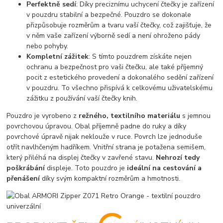
Perfektně sedí
: Díky preciznímu uchycení čtečky je zařízení
v pouzdru stabilní a bezpečné. Pouzdro se dokonale
přizpůsobuje rozměrům a tvaru vaší čtečky, což zajišťuje, že
v něm vaše zařízení výborně sedí a není ohroženo pády
nebo pohyby.
Kompletní zážitek
: S tímto pouzdrem získáte nejen
ochranu a bezpečnost pro vaši čtečku, ale také příjemný
pocit z estetického provedení a dokonalého sedění zařízení
v pouzdru. To všechno přispívá k celkovému uživatelskému
zážitku z používání vaší čtečky knih.
Pouzdro je vyrobeno z
režného, textilního materiálu
s jemnou
povrchovou úpravou. Obal příjemně padne do ruky a díky
povrchové úpravě nijak neklouže v ruce. Povrch lze jednoduše
otřít navlhčeným hadříkem. Vnitřní strana je potažena semišem,
který přiléhá na displej čtečky v zavřené stavu.
Nehrozí tedy
poškrábání
displeje. Toto pouzdro je
ideální na cestování a
přenášení
díky svým kompaktní rozměrům a hmotnosti.