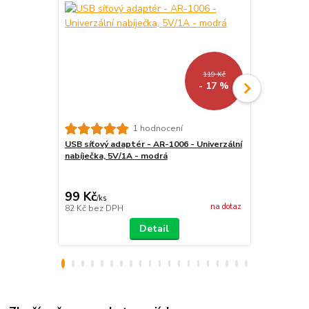
119 Kč
- 17 %
1 hodnocení
USB síťový adaptér - AR-1006 - Univerzální
Držák na mo
nabíječka, 5V/1A - modrá
KW4125601 -
černý
99 Kč
229 Kč
/
ks
/
ks
na dotaz
82 Kč
bez DPH
189 Kč
bez 
Detail