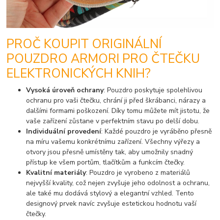
PROČ KOUPIT ORIGINÁLNÍ
POUZDRO ARMORI PRO ČTEČKU
ELEKTRONICKÝCH KNIH?
Vysoká úroveň ochrany
: Pouzdro poskytuje spolehlivou
ochranu pro vaši čtečku, chrání ji před škrábanci, nárazy a
dalšími formami poškození. Díky tomu můžete mít jistotu, že
vaše zařízení zůstane v perfektním stavu po delší dobu.
Individuální provedení
: Každé pouzdro je vyráběno přesně
na míru vašemu konkrétnímu zařízení. Všechny výřezy a
otvory jsou přesně umístěny tak, aby umožnily snadný
přístup ke všem portům, tlačítkům a funkcím čtečky.
Kvalitní materiály
: Pouzdro je vyrobeno z materiálů
nejvyšší kvality, což nejen zvyšuje jeho odolnost a ochranu,
ale také mu dodává stylový a elegantní vzhled. Tento
designový prvek navíc zvyšuje estetickou hodnotu vaší
čtečky.