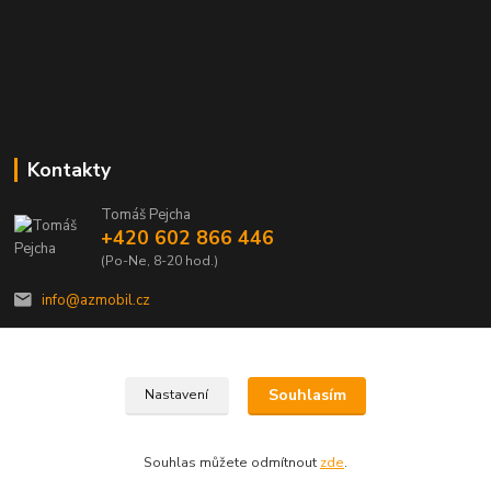
Kontakty
Tomáš Pejcha
+420 602 866 446
(Po-Ne, 8-20 hod.)
info@azmobil.cz
Souhlasím
Nastavení
Veškeré texty a popisy vytvořil Tomáš Pejcha - 2009-2026 © AZMOBIL.CZ
Souhlas můžete odmítnout
zde
.
Vytvořeno na
Eshop-rychle.cz