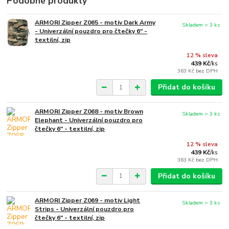
Podobné produkty
ARMORI Zipper Z065 - motiv Dark Army
Skladem > 3 ks
- Univerzální pouzdro pro čtečky 6" -
textilní, zip
12 % sleva
439 Kč
/
ks
363 Kč
bez DPH
Přidat do košíku
ARMORI Zipper Z068 - motiv Brown
Skladem > 3 ks
Elephant - Univerzální pouzdro pro
čtečky 6" - textilní, zip
12 % sleva
439 Kč
/
ks
363 Kč
bez DPH
Přidat do košíku
ARMORI Zipper Z069 - motiv Light
Skladem > 3 ks
Strips - Univerzální pouzdro pro
čtečky 6" - textilní, zip