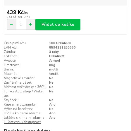
439 Kč
/
ks
363 Kč
bez DPH
Přidat do košíku
Číslo produktu:
100.UNIARRO
EAN kód:
8594211256650
Záruka:
3 roky
Kód zboží:
UNIARRO
Výrobce:
Armori
Hmotnost:
80g
Barva:
multi
Materiál:
textil
Magnetické zavírání:
Ne
Zavírání na pásek:
Ne
Možnost otočit desky o 360°:
Ne
Funkce Auto sleep / Wake
Ne
up:
Stojánek:
Ne
Kapsa na poznámky:
Ano
Výřez na konektory:
Ne
DVD s knihami zdarma:
Ano
Letáčky s knihami zdarma:
Ano
Hlídat cenu / dostupnost