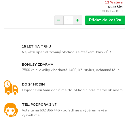
12 % sleva
439 Kč
/
ks
363 Kč
bez DPH
Přidat do košíku
15 LET NA TRHU
Největší specializovaný obchod se čtečkami knih v ČR
BONUSY ZDARMA
7500 knih, eknihy v hodnotě 1400,-Kč, stylus, ochranná fólie
DO 24 HODIN
Objednávku Vám doručíme do 24 hodin. Vše máme skladem
TEL. PODPORA 24/7
Volejte na 602 866 446 - poradíme s výběrem a vše
vysvětlíme