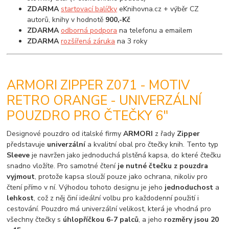
ZDARMA
startovací balíčky
eKnihovna.cz + výběr CZ
autorů, knihy v hodnotě
900,-Kč
ZDARMA
odborná podpora
na telefonu a emailem
ZDARMA
rozšířená záruka
na 3 roky
ARMORI ZIPPER Z071 - MOTIV
RETRO ORANGE - UNIVERZÁLNÍ
POUZDRO PRO ČTEČKY 6"
Designové pouzdro od italské firmy
ARMORI
z řady
Zipper
představuje
univerzální
a kvalitní obal pro čtečky knih. Tento typ
Sleeve
je navržen jako jednoduchá plstěná kapsa, do které čtečku
snadno vložíte. Pro samotné čtení
je nutné čtečku z pouzdra
vyjmout
, protože kapsa slouží pouze jako ochrana, nikoliv pro
čtení přímo v ní. Výhodou tohoto designu je jeho
jednoduchost
a
lehkost
, což z něj činí ideální volbu pro každodenní použití i
cestování. Pouzdro má univerzální velikost, která je vhodná pro
všechny čtečky s
úhlopříčkou 6-7 palců
, a jeho
rozměry jsou 20