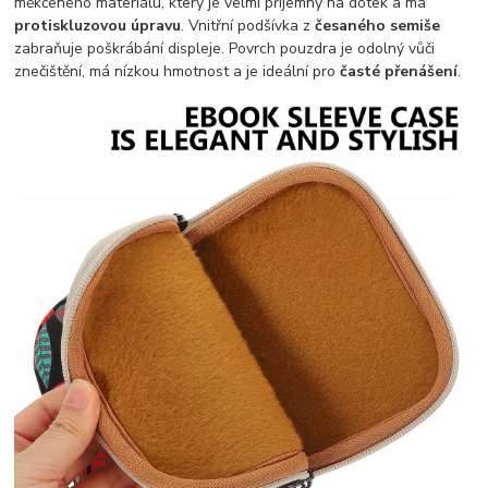
měkčeného materiálu, který je velmi příjemný na dotek a má
protiskluzovou úpravu
. Vnitřní podšívka z
česaného semiše
zabraňuje poškrábání displeje. Povrch pouzdra je odolný vůči
znečištění, má nízkou hmotnost a je ideální pro
časté přenášení
.