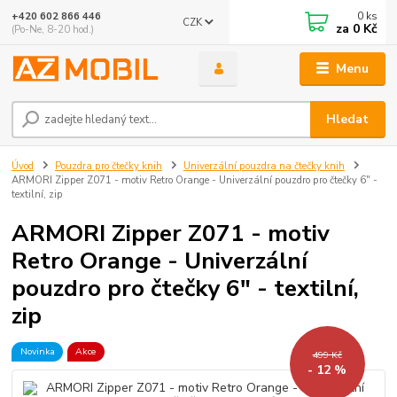
0
ks
+420 602 866 446
CZK
za
0 Kč
(Po-Ne, 8-20 hod.)
Menu
Hledat
Úvod
Pouzdra pro čtečky knih
Univerzální pouzdra na čtečky knih
ARMORI Zipper Z071 - motiv Retro Orange - Univerzální pouzdro pro čtečky 6" -
textilní, zip
ARMORI Zipper Z071 - motiv
Retro Orange - Univerzální
pouzdro pro čtečky 6" - textilní,
zip
Novinka
Akce
499 Kč
- 12 %