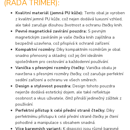
(ŘADA TRIMER):
Kvalitní materiál (jemná PU kůže):
Tento obal je vyroben
z kvalitní jemné PU kůže, což nejen dodává luxusní vzhled,
ale také zaručuje dlouhou životnost a ochranu čtečky knih.
Pevné magnetické zavírání pouzdra:
S pevným
magnetickým zavíráním je vaše čtečka knih zajištěna a
bezpečně uzavřena, což přispívá k ochraně zařízení.
Kompaktní rozměry:
Díky kompaktním rozměrům je obal
snadno přenosný a skladný, což jej činí ideálním
společníkem pro cestování a každodenní používání.
Vanička s přesnými rozměry čtečky:
Vanička obalu je
navržena s přesnými rozměry čtečky, což zaručuje perfektní
sedění zařízení a ochranu ve všech směrech.
Design a stylovost pouzdra:
Design tohoto pouzdra
nejenže dodává estetický dojem, ale také reflektuje
osobnost a vkus uživatele, čímž přináší jedinečný zážitek z
používání.
Perfektní přístup k celé přední straně čtečky:
Díky
perfektnímu přístupu k celé přední straně čtečky je čtení
pohodlné a manipulace s obsahem snadná.
Více barevných variant:
K dispozici jsou různé barevné