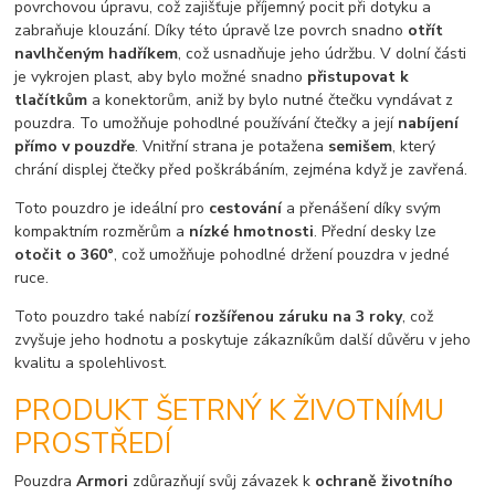
povrchovou úpravu, což zajišťuje příjemný pocit při dotyku a
zabraňuje klouzání. Díky této úpravě lze povrch snadno
otřít
navlhčeným hadříkem
, což usnadňuje jeho údržbu. V dolní části
je vykrojen plast, aby bylo možné snadno
přistupovat k
tlačítkům
a konektorům, aniž by bylo nutné čtečku vyndávat z
pouzdra. To umožňuje pohodlné používání čtečky a její
nabíjení
přímo v pouzdře
. Vnitřní strana je potažena
semišem
, který
chrání displej čtečky před poškrábáním, zejména když je zavřená.
Toto pouzdro je ideální pro
cestování
a přenášení díky svým
kompaktním rozměrům a
nízké hmotnosti
. Přední desky lze
otočit o 360°
, což umožňuje pohodlné držení pouzdra v jedné
ruce.
Toto pouzdro také nabízí
rozšířenou záruku na 3 roky
, což
zvyšuje jeho hodnotu a poskytuje zákazníkům další důvěru v jeho
kvalitu a spolehlivost.
PRODUKT ŠETRNÝ K ŽIVOTNÍMU
PROSTŘEDÍ
Pouzdra
Armori
zdůrazňují svůj závazek k
ochraně životního