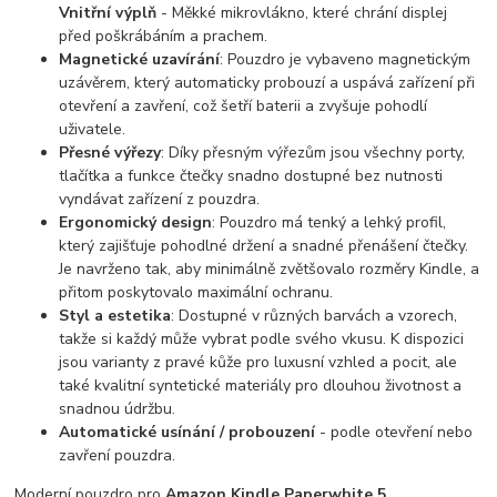
Vnitřní výplň
- Měkké mikrovlákno, které chrání displej
před poškrábáním a prachem.
Magnetické uzavírání
: Pouzdro je vybaveno magnetickým
uzávěrem, který automaticky probouzí a uspává zařízení při
otevření a zavření, což šetří baterii a zvyšuje pohodlí
uživatele.
Přesné výřezy
: Díky přesným výřezům jsou všechny porty,
tlačítka a funkce čtečky snadno dostupné bez nutnosti
vyndávat zařízení z pouzdra.
Ergonomický design
: Pouzdro má tenký a lehký profil,
který zajišťuje pohodlné držení a snadné přenášení čtečky.
Je navrženo tak, aby minimálně zvětšovalo rozměry Kindle, a
přitom poskytovalo maximální ochranu.
Styl a estetika
: Dostupné v různých barvách a vzorech,
takže si každý může vybrat podle svého vkusu. K dispozici
jsou varianty z pravé kůže pro luxusní vzhled a pocit, ale
také kvalitní syntetické materiály pro dlouhou životnost a
snadnou údržbu.
Automatické usínání / probouzení
- podle otevření nebo
zavření pouzdra.
Moderní pouzdro pro
Amazon Kindle Paperwhite 5