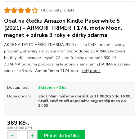
Ohodnotit produkt
Obal na čtečku Amazon Kindle Paperwhite 5
(2021) - ARMORI TRIMER T174, motiv Moon,
magnet + záruka 3 roky + dárky zdarma
AKCE NA TENTO MĚSÍC: ZDARMA 7500 knih na DVD + mapy, návody,
programy, slovníky atd. (v elektronické podobě) ZDARMA startovací
balíčky eKnihovna.cz + výběr CZ autorů, knihy v hodnotě 900,-Kč
ZDARMA odborná podpora na telefonu a emailem ZDARMA rozšířená
záruka na 3 roky Armori Trimer T174, pou...
celý popis
Dostupnost
Skladem > 3 ks
Doba dodání
Zboží Vám můžeme doručit již 11.08.2026 do 16:00.
Stačí, když zboží objednáte nejpozději dnes do
24:00
369 Kč
/
ks
305 Kč
bez DPH
Přidat do košíku