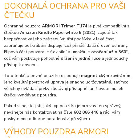
DOKONALÁ OCHRANA PRO VAŠI
ČTEČKU
Ochranné pouzdro
ARMORI Trimer T174
je plně kompatibilní s
čtečkou
Amazon Kindle Paperwhite 5 (2021)
, zajisté tak
bezpečnost vašeho zařízení. Vnitřní podšívka v levé části
zabraňuje poškrábání displeje, což přináší další úroveň ochrany.
Flipová část pouzdra je flexibilní a umožňuje
otočení až o 360°
,
což vám poskytuje pohodlné
držení v jedné ruce
a jednoduchý
přístup k obsahu.
Toto tenké a pevné pouzdro disponuje
magnetickým zavíráním
.
Jeho kvalitní povrchová úprava je snadno udržovatelná, zatímco
všechny ovládací prvky zůstávají přístupné, aniž byste museli
čtečku vyndávat z pouzdra.
Pokud si nejste jisti, jaký typ pouzdra je pro vás ten správný,
neváhejte nás kontaktovat na čísle
602 866 446
a rádi vám
poskytneme odborné poradenství při výběru.
VÝHODY POUZDRA ARMORI