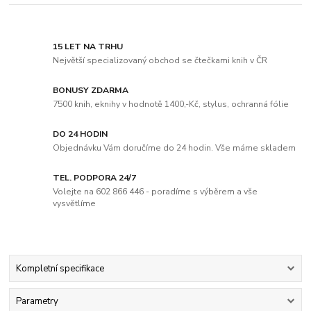
15 LET NA TRHU
Největší specializovaný obchod se čtečkami knih v ČR
BONUSY ZDARMA
7500 knih, eknihy v hodnotě 1400,-Kč, stylus, ochranná fólie
DO 24 HODIN
Objednávku Vám doručíme do 24 hodin. Vše máme skladem
TEL. PODPORA 24/7
Volejte na 602 866 446 - poradíme s výběrem a vše
vysvětlíme
Kompletní specifikace
Parametry