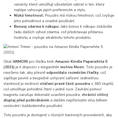
varianty, které umožňují uživatelům vybrat si ten, který
nejlépe vyhovuje jejich preferencím a stylu.
Nízká hmotnost:
Pouzdro má nízkou hmotnost, což zvyšuje
jeho pohodlnost a snadné používání.
Bonusy zdarma k nákupu:
Jako bonus k nákupu získáváte
řadu dalších výhod zdarma, což představuje přidanou
hodnotu a zvyšuje atraktivitu tohoto produktu.
Obal
ARMORI
pro čtečku knih
Amazon Kindle Paperwhite 5
(2021)
je k dispozici v elegantním
motivu Moon
. Toto pouzdro je
navrženo tak, aby přesně
odpovídalo rozměrům čtečky
, což
zajišťuje pevné a bezpečné uchycení zařízení. Jedinečnou
vlastností je možnost
otáčení pravé části pouzdra
o 360 stupňů,
což umožňuje pohodlné čtení v jedné ruce. Zavírání pomocí
magnetu zaručuje dokonalé uzavření pouzdra,
chránící citlivý
displej před poškrábáním
a dalšími nepříznivými vlivy během
cestování i každodenního používání.
Toto pouzdro je dostupné v různých barevných provedeních, aby