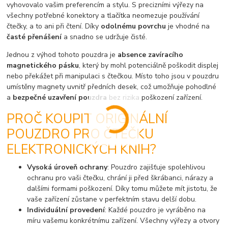
vyhovovalo vašim preferencím a stylu. S precizními výřezy na
všechny potřebné konektory a tlačítka neomezuje používání
čtečky, a to ani při čtení. Díky
odolnému povrchu
je vhodné na
časté přenášení
a snadno se udržuje čisté.
Jednou z výhod tohoto pouzdra je
absence zavíracího
magnetického pásku
, který by mohl potenciálně poškodit displej
nebo překážet při manipulaci s čtečkou. Místo toho jsou v pouzdru
umístěny magnety uvnitř předních desek, což umožňuje pohodlné
a
bezpečné uzavření pouzdra
bez rizika poškození zařízení.
PROČ KOUPIT ORIGINÁLNÍ
POUZDRO PRO ČTEČKU
ELEKTRONICKÝCH KNIH?
Vysoká úroveň ochrany
: Pouzdro zajišťuje spolehlivou
ochranu pro vaši čtečku, chrání ji před škrábanci, nárazy a
dalšími formami poškození. Díky tomu můžete mít jistotu, že
vaše zařízení zůstane v perfektním stavu delší dobu.
Individuální provedení
: Každé pouzdro je vyráběno na
míru vašemu konkrétnímu zařízení. Všechny výřezy a otvory