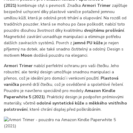
(2021)
kombinuje styl s pevností. Značka
Armori Trimer
zajišťuje
bezpečné uchycení díky plastové vaničce potažené jemnou
umělou kůží, která je odolná proti trhání a olupování. Na rozdíl od
tradičních pouzder, která se mohou po čase poškodit, nabízí toto
pouzdro dlouhou životnost díky kvalitnímu
dvojitému prošívání
.
Magnetické zavírání usnadňuje manipulaci a eliminuje potřebu
dalších zavíracích systémů. Povrch z
jemné PU kůže
je nejen
příjemný na dotek, ale také snadno čistitelný a odolný. Design s
motivem
Moon
dodává pouzdru na eleganci.
Armori Trimer
nabízí perfektní ochranu pro vaši čtečku. Jeho
robustní, ale tenký design umožňuje snadnou manipulaci a
přenos, což je ideální pro domácí i venkovní použití.
Plastová
vanička
pevně drží čtečku, což je osvědčené a spolehlivé řešení.
Pouzdro je navrženo speciálně pro modely
Amazon Kindle
Paperwhite 5 (2021)
. Praktický design je podpořen prémiovými
materiály, včetně
odolné syntetické kůže
a
měkkého vnitřního
polstrování
, které chrání displej před poškrábáním.