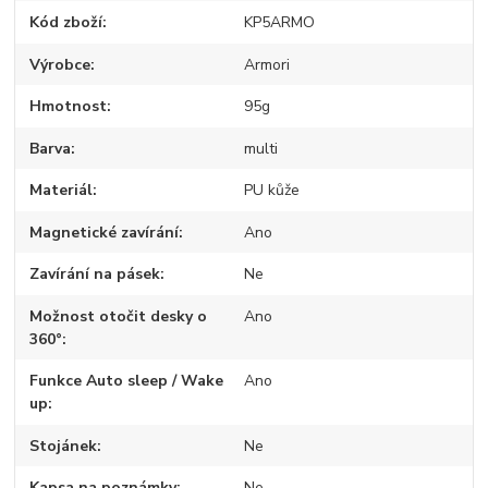
Kód zboží
KP5ARMO
Výrobce
Armori
Hmotnost
95g
Barva
multi
Materiál
PU kůže
Magnetické zavírání
Ano
Zavírání na pásek
Ne
Možnost otočit desky o
Ano
360°
Funkce Auto sleep / Wake
Ano
up
Stojánek
Ne
Kapsa na poznámky
Ne