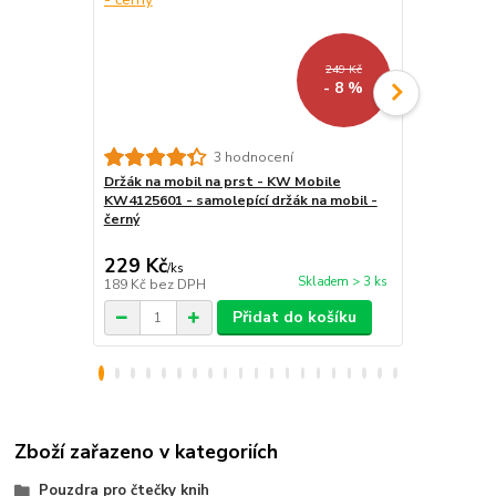
249 Kč
- 8 %
3 hodnocení
Držák na mobil na prst - KW Mobile
Vodotěsné 
KW4125601 - samolepící držák na mobil -
čtečku/tab
černý
- univerzál
průhledné, p
229 Kč
299 Kč
/
ks
/
ks
Skladem > 3 ks
189 Kč
bez DPH
247 Kč
bez 
Přidat do košíku
Zboží zařazeno v kategoriích
Pouzdra pro čtečky knih