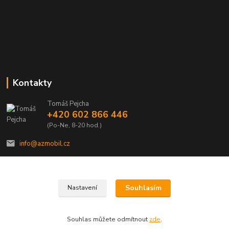
Kontakty
Tomáš Pejcha
+420 602 866 446
(Po-Ne, 8-20 hod.)
info@azmobil.cz
Souhlasím
Nastavení
Veškeré texty a popisy vytvořil Tomáš Pejcha - 2009-2026 © AZMOBIL.CZ
Souhlas můžete odmítnout
zde
.
Vytvořeno na
Eshop-rychle.cz