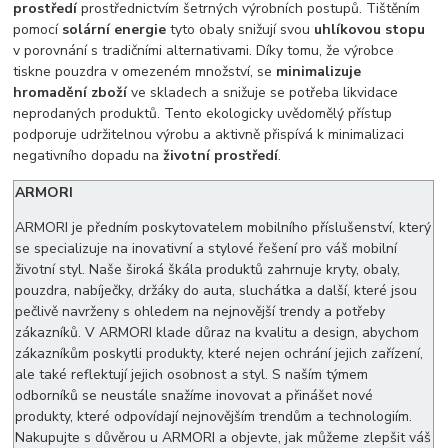
prostředí
prostřednictvím šetrných výrobních postupů. Tištěním
pomocí
solární energie
tyto obaly snižují svou
uhlíkovou stopu
v porovnání s tradičními alternativami. Díky tomu, že výrobce
tiskne pouzdra v omezeném množství, se
minimalizuje
hromadění zboží
ve skladech a snižuje se potřeba likvidace
neprodaných produktů. Tento ekologicky uvědomělý přístup
podporuje udržitelnou výrobu a aktivně přispívá k minimalizaci
negativního dopadu na
životní prostředí
.
ARMORI
ARMORI je předním poskytovatelem mobilního příslušenství, který
se specializuje na inovativní a stylové řešení pro váš mobilní
životní styl. Naše široká škála produktů zahrnuje kryty, obaly,
pouzdra, nabíječky, držáky do auta, sluchátka a další, které jsou
pečlivě navrženy s ohledem na nejnovější trendy a potřeby
zákazníků. V ARMORI klade důraz na kvalitu a design, abychom
zákazníkům poskytli produkty, které nejen ochrání jejich zařízení,
ale také reflektují jejich osobnost a styl. S naším týmem
odborníků se neustále snažíme inovovat a přinášet nové
produkty, které odpovídají nejnovějším trendům a technologiím.
Nakupujte s důvěrou u ARMORI a objevte, jak můžeme zlepšit váš