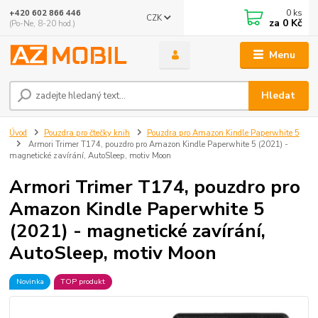
0
ks
+420 602 866 446
CZK
za
0 Kč
(Po-Ne, 8-20 hod.)
Menu
Hledat
Úvod
Pouzdra pro čtečky knih
Pouzdra pro Amazon Kindle Paperwhite 5
Armori Trimer T174, pouzdro pro Amazon Kindle Paperwhite 5 (2021) -
magnetické zavírání, AutoSleep, motiv Moon
Armori Trimer T174, pouzdro pro
Amazon Kindle Paperwhite 5
(2021) - magnetické zavírání,
AutoSleep, motiv Moon
Novinka
TOP produkt