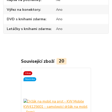
Výřez na konektory
Ano
DVD s knihami zdarma
Ano
Letáčky s knihami zdarma
Ano
Související zboží
20
Akce
TOP produkt
Novinka
Akce
Novinka