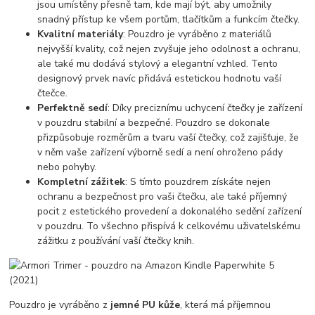
jsou umístěny přesně tam, kde mají být, aby umožnily
snadný přístup ke všem portům, tlačítkům a funkcím čtečky.
Kvalitní materiály
: Pouzdro je vyráběno z materiálů
nejvyšší kvality, což nejen zvyšuje jeho odolnost a ochranu,
ale také mu dodává stylový a elegantní vzhled. Tento
designový prvek navíc přidává estetickou hodnotu vaší
čtečce.
Perfektně sedí
: Díky preciznímu uchycení čtečky je zařízení
v pouzdru stabilní a bezpečné. Pouzdro se dokonale
přizpůsobuje rozměrům a tvaru vaší čtečky, což zajišťuje, že
v něm vaše zařízení výborně sedí a není ohroženo pády
nebo pohyby.
Kompletní zážitek
: S tímto pouzdrem získáte nejen
ochranu a bezpečnost pro vaši čtečku, ale také příjemný
pocit z estetického provedení a dokonalého sedění zařízení
v pouzdru. To všechno přispívá k celkovému uživatelskému
zážitku z používání vaší čtečky knih.
Pouzdro je vyráběno z
jemné PU kůže
, která má příjemnou