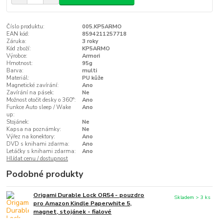
Číslo produktu:
005.KP5ARMO
EAN kód:
8594211257718
Záruka:
3 roky
Kód zboží:
KP5ARMO
Výrobce:
Armori
Hmotnost:
95g
Barva:
multi
Materiál:
PU kůže
Magnetické zavírání:
Ano
Zavírání na pásek:
Ne
Možnost otočit desky o 360°:
Ano
Funkce Auto sleep / Wake
Ano
up:
Stojánek:
Ne
Kapsa na poznámky:
Ne
Výřez na konektory:
Ano
DVD s knihami zdarma:
Ano
Letáčky s knihami zdarma:
Ano
Hlídat cenu / dostupnost
Podobné produkty
Origami Durable Lock OR54 - pouzdro
Skladem > 3 ks
pro Amazon Kindle Paperwhite 5,
magnet, stojánek - fialové