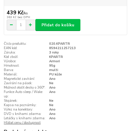
439 Kč
/
ks
363 Kč
bez DPH
Přidat do košíku
Číslo produktu:
020.KPARTR
EAN kód:
8594211257213
Záruka:
3 roky
Kód zboží:
KPARTR
Výrobce:
Armori
Hmotnost:
95g
Barva:
multi
Materiál:
PU kůže
Magnetické zavírání:
Ano
Zavírání na pásek:
Ne
Možnost otočit desky o 360°:
Ano
Funkce Auto sleep / Wake
Ano
up:
Stojánek:
Ne
Kapsa na poznámky:
Ne
Výřez na konektory:
Ano
DVD s knihami zdarma:
Ano
Letáčky s knihami zdarma:
Ano
Hlídat cenu / dostupnost