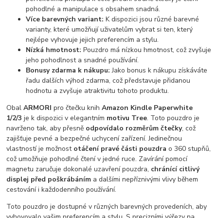
pohodlné a manipulace s obsahem snadná.
Více barevných variant:
K dispozici jsou různé barevné
varianty, které umožňují uživatelům vybrat si ten, který
nejlépe vyhovuje jejich preferencím a stylu.
Nízká hmotnost:
Pouzdro má nízkou hmotnost, což zvyšuje
jeho pohodlnost a snadné používání.
Bonusy zdarma k nákupu:
Jako bonus k nákupu získáváte
řadu dalších výhod zdarma, což představuje přidanou
hodnotu a zvyšuje atraktivitu tohoto produktu.
Obal
ARMORI
pro čtečku knih
Amazon Kindle Paperwhite
1/2/3
je k dispozici v elegantním
motivu Tree
. Toto pouzdro je
navrženo tak, aby přesně
odpovídalo rozměrům čtečky
, což
zajišťuje pevné a bezpečné uchycení zařízení. Jedinečnou
vlastností je možnost
otáčení pravé části pouzdra
o 360 stupňů,
což umožňuje pohodlné čtení v jedné ruce. Zavírání pomocí
magnetu zaručuje dokonalé uzavření pouzdra,
chránící citlivý
displej před poškrábáním
a dalšími nepříznivými vlivy během
cestování i každodenního používání.
Toto pouzdro je dostupné v různých barevných provedeních, aby
vyhovovalo vašim preferencím a stylu. S precizními výřezy na