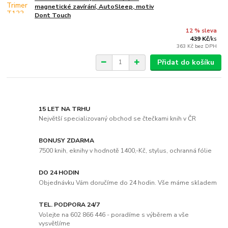
magnetické zavírání, AutoSleep, motiv
Dont Touch
12 % sleva
439 Kč
/
ks
363 Kč
bez DPH
Přidat do košíku
15 LET NA TRHU
Největší specializovaný obchod se čtečkami knih v ČR
BONUSY ZDARMA
7500 knih, eknihy v hodnotě 1400,-Kč, stylus, ochranná fólie
DO 24 HODIN
Objednávku Vám doručíme do 24 hodin. Vše máme skladem
TEL. PODPORA 24/7
Volejte na 602 866 446 - poradíme s výběrem a vše
vysvětlíme