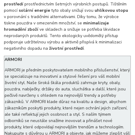
prostředí
prostřednictvím šetrných výrobních postupů. Tištěním
pomocí
solární energie
tyto obaly snižují svou
uhlíkovou stopu
v porovnání s tradičními alternativami. Díky tomu, že výrobce
tiskne pouzdra v omezeném množství, se
minimalizuje
hromadění zboží
ve skladech a snižuje se potřeba likvidace
neprodaných produktů. Tento ekologicky uvědomělý přístup
podporuje udržitelnou výrobu a aktivně přispívá k minimalizaci
negativního dopadu na
životní prostředí
.
ARMORI
ARMORI je předním poskytovatelem mobilního příslušenství, který
se specializuje na inovativní a stylové řešení pro váš mobilní
životní styl. Naše široká škála produktů zahrnuje kryty, obaly,
pouzdra, nabíječky, držáky do auta, sluchátka a další, které jsou
pečlivě navrženy s ohledem na nejnovější trendy a potřeby
zákazníků. V ARMORI klade důraz na kvalitu a design, abychom
zákazníkům poskytli produkty, které nejen ochrání jejich zařízení,
ale také reflektují jejich osobnost a styl. S naším týmem
odborníků se neustále snažíme inovovat a přinášet nové
produkty, které odpovídají nejnovějším trendům a technologiím.
Nakupujte s důvěrou u ARMORI a objevte, jak můžeme zlepšit váš