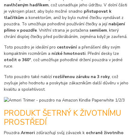
navlhčeným hadříkem
, což usnadňuje jeho údržbu. V dolní části
je vykrojen plast, aby bylo možné snadno
přistupovat k
tlačítkům
a konektorům, aniž by bylo nutné čtečku vyndávat z
pouzdra. To umožňuje pohodlné používání čtečky a její
nabíjení
přímo v pouzdře
. Vnitřní strana je potažena
semišem
, který
chrání displej čtečky před poškrábáním, zejména když je zavřená.
Toto pouzdro je ideální pro
cestování
a přenášení díky svým
kompaktním rozměrům a
nízké hmotnosti
. Přední desky lze
otočit o 360°
, což umožňuje pohodlné držení pouzdra v jedné
ruce.
Toto pouzdro také nabízí
rozšířenou záruku na 3 roky
, což
zvyšuje jeho hodnotu a poskytuje zákazníkům další důvěru v jeho
kvalitu a spolehlivost.
PRODUKT ŠETRNÝ K ŽIVOTNÍMU
PROSTŘEDÍ
Pouzdra
Armori
zdůrazňují svůj závazek k
ochraně životního