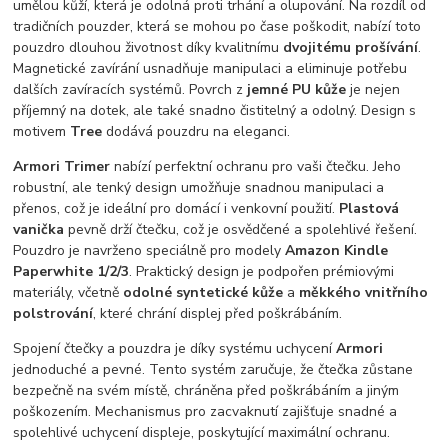
umělou kůží, která je odolná proti trhání a olupování. Na rozdíl od
tradičních pouzder, která se mohou po čase poškodit, nabízí toto
pouzdro dlouhou životnost díky kvalitnímu
dvojitému prošívání
.
Magnetické zavírání usnadňuje manipulaci a eliminuje potřebu
dalších zavíracích systémů. Povrch z
jemné PU kůže
je nejen
příjemný na dotek, ale také snadno čistitelný a odolný. Design s
motivem
Tree
dodává pouzdru na eleganci.
Armori Trimer
nabízí perfektní ochranu pro vaši čtečku. Jeho
robustní, ale tenký design umožňuje snadnou manipulaci a
přenos, což je ideální pro domácí i venkovní použití.
Plastová
vanička
pevně drží čtečku, což je osvědčené a spolehlivé řešení.
Pouzdro je navrženo speciálně pro modely
Amazon Kindle
Paperwhite 1/2/3
. Praktický design je podpořen prémiovými
materiály, včetně
odolné syntetické kůže
a
měkkého vnitřního
polstrování
, které chrání displej před poškrábáním.
Spojení čtečky a pouzdra je díky systému uchycení
Armori
jednoduché a pevné. Tento systém zaručuje, že čtečka zůstane
bezpečně na svém místě, chráněna před poškrábáním a jiným
poškozením. Mechanismus pro zacvaknutí zajišťuje snadné a
spolehlivé uchycení displeje, poskytující maximální ochranu.