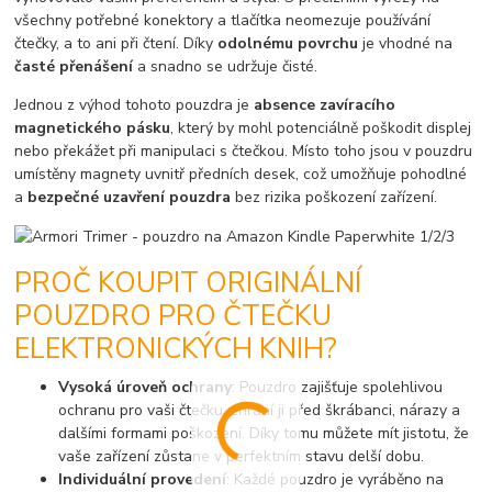
všechny potřebné konektory a tlačítka neomezuje používání
čtečky, a to ani při čtení. Díky
odolnému povrchu
je vhodné na
časté přenášení
a snadno se udržuje čisté.
Jednou z výhod tohoto pouzdra je
absence zavíracího
magnetického pásku
, který by mohl potenciálně poškodit displej
nebo překážet při manipulaci s čtečkou. Místo toho jsou v pouzdru
umístěny magnety uvnitř předních desek, což umožňuje pohodlné
a
bezpečné uzavření pouzdra
bez rizika poškození zařízení.
PROČ KOUPIT ORIGINÁLNÍ
POUZDRO PRO ČTEČKU
ELEKTRONICKÝCH KNIH?
Vysoká úroveň ochrany
: Pouzdro zajišťuje spolehlivou
ochranu pro vaši čtečku, chrání ji před škrábanci, nárazy a
dalšími formami poškození. Díky tomu můžete mít jistotu, že
vaše zařízení zůstane v perfektním stavu delší dobu.
Individuální provedení
: Každé pouzdro je vyráběno na