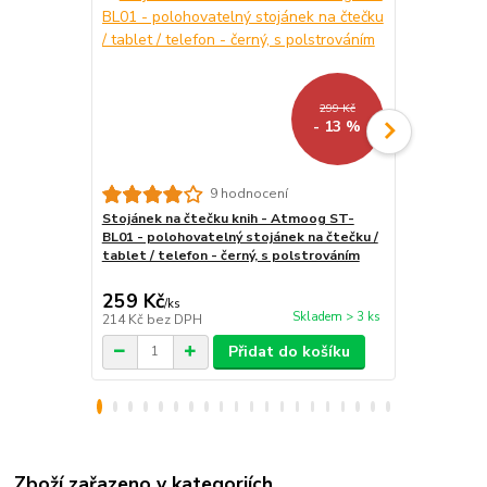
299 Kč
- 13 %
9 hodnocení
Stojánek na čtečku knih - Atmoog ST-
MicroSD kar
BL01 - polohovatelný stojánek na čtečku /
16GB PCMK16
tablet / telefon - černý, s polstrováním
16GB, adapt
259 Kč
199 Kč
/
ks
/
ks
Skladem > 3 ks
214 Kč
bez DPH
164 Kč
bez 
Přidat do košíku
Zboží zařazeno v kategoriích