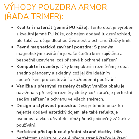
VÝHODY POUZDRA ARMORI
(ŘADA TRIMER):
Kvalitní materiál (jemná PU kůže):
Tento obal je vyroben
z kvalitní jemné PU kůže, což nejen dodává luxusní vzhled,
ale také zaručuje dlouhou životnost a ochranu čtečky knih.
Pevné magnetické zavírání pouzdra:
S pevným
magnetickým zavíráním je vaše čtečka knih zajištěna a
bezpečně uzavřena, což přispívá k ochraně zařízení.
Kompaktní rozměry:
Díky kompaktním rozměrům je obal
snadno přenosný a skladný, což jej činí ideálním
společníkem pro cestování a každodenní používání.
Vanička s přesnými rozměry čtečky:
Vanička obalu je
navržena s přesnými rozměry čtečky, což zaručuje perfektní
sedění zařízení a ochranu ve všech směrech.
Design a stylovost pouzdra:
Design tohoto pouzdra
nejenže dodává estetický dojem, ale také reflektuje
osobnost a vkus uživatele, čímž přináší jedinečný zážitek z
používání.
Perfektní přístup k celé přední straně čtečky:
Díky
perfektnímu přístupu k celé přední straně čtečky je čtení