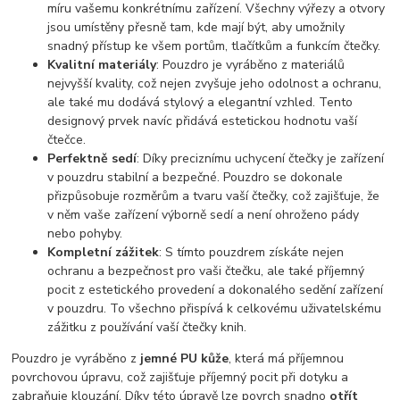
míru vašemu konkrétnímu zařízení. Všechny výřezy a otvory
jsou umístěny přesně tam, kde mají být, aby umožnily
snadný přístup ke všem portům, tlačítkům a funkcím čtečky.
Kvalitní materiály
: Pouzdro je vyráběno z materiálů
nejvyšší kvality, což nejen zvyšuje jeho odolnost a ochranu,
ale také mu dodává stylový a elegantní vzhled. Tento
designový prvek navíc přidává estetickou hodnotu vaší
čtečce.
Perfektně sedí
: Díky preciznímu uchycení čtečky je zařízení
v pouzdru stabilní a bezpečné. Pouzdro se dokonale
přizpůsobuje rozměrům a tvaru vaší čtečky, což zajišťuje, že
v něm vaše zařízení výborně sedí a není ohroženo pády
nebo pohyby.
Kompletní zážitek
: S tímto pouzdrem získáte nejen
ochranu a bezpečnost pro vaši čtečku, ale také příjemný
pocit z estetického provedení a dokonalého sedění zařízení
v pouzdru. To všechno přispívá k celkovému uživatelskému
zážitku z používání vaší čtečky knih.
Pouzdro je vyráběno z
jemné PU kůže
, která má příjemnou
povrchovou úpravu, což zajišťuje příjemný pocit při dotyku a
zabraňuje klouzání. Díky této úpravě lze povrch snadno
otřít