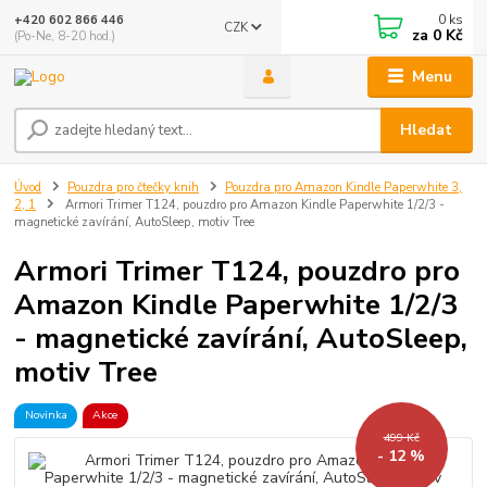
0
ks
+420 602 866 446
CZK
za
0 Kč
(Po-Ne, 8-20 hod.)
Menu
Hledat
Úvod
Pouzdra pro čtečky knih
Pouzdra pro Amazon Kindle Paperwhite 3,
2, 1
Armori Trimer T124, pouzdro pro Amazon Kindle Paperwhite 1/2/3 -
magnetické zavírání, AutoSleep, motiv Tree
Armori Trimer T124, pouzdro pro
Amazon Kindle Paperwhite 1/2/3
- magnetické zavírání, AutoSleep,
motiv Tree
Novinka
Akce
499 Kč
- 12 %