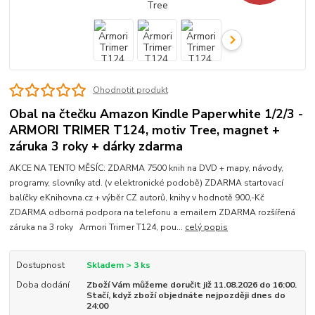
Ohodnotit produkt
Obal na čtečku Amazon Kindle Paperwhite 1/2/3 -
ARMORI TRIMER T124, motiv Tree, magnet +
záruka 3 roky + dárky zdarma
AKCE NA TENTO MĚSÍC: ZDARMA 7500 knih na DVD + mapy, návody,
programy, slovníky atd. (v elektronické podobě) ZDARMA startovací
balíčky eKnihovna.cz + výběr CZ autorů, knihy v hodnotě 900,-Kč
ZDARMA odborná podpora na telefonu a emailem ZDARMA rozšířená
záruka na 3 roky Armori Trimer T124, pou...
celý popis
Dostupnost
Skladem > 3 ks
Doba dodání
Zboží Vám můžeme doručit již 11.08.2026 do 16:00.
Stačí, když zboží objednáte nejpozději dnes do
24:00