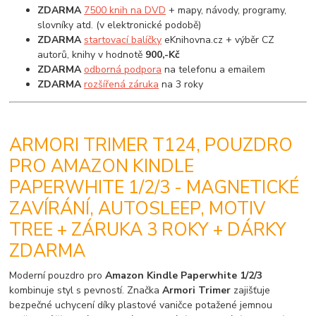
ZDARMA
7500 knih na DVD
+ mapy, návody, programy,
slovníky atd. (v elektronické podobě)
ZDARMA
startovací balíčky
eKnihovna.cz + výběr CZ
autorů, knihy v hodnotě
900,-Kč
ZDARMA
odborná podpora
na telefonu a emailem
ZDARMA
rozšířená záruka
na 3 roky
ARMORI TRIMER T124, POUZDRO
PRO AMAZON KINDLE
PAPERWHITE 1/2/3 - MAGNETICKÉ
ZAVÍRÁNÍ, AUTOSLEEP, MOTIV
TREE + ZÁRUKA 3 ROKY + DÁRKY
ZDARMA
Moderní pouzdro pro
Amazon Kindle Paperwhite 1/2/3
kombinuje styl s pevností. Značka
Armori Trimer
zajišťuje
bezpečné uchycení díky plastové vaničce potažené jemnou