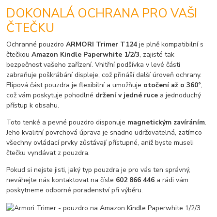
DOKONALÁ OCHRANA PRO VAŠI
ČTEČKU
Ochranné pouzdro
ARMORI Trimer T124
je plně kompatibilní s
čtečkou
Amazon Kindle Paperwhite 1/2/3
, zajisté tak
bezpečnost vašeho zařízení. Vnitřní podšívka v levé části
zabraňuje poškrábání displeje, což přináší další úroveň ochrany.
Flipová část pouzdra je flexibilní a umožňuje
otočení až o 360°
,
což vám poskytuje pohodlné
držení v jedné ruce
a jednoduchý
přístup k obsahu.
Toto tenké a pevné pouzdro disponuje
magnetickým zavíráním
.
Jeho kvalitní povrchová úprava je snadno udržovatelná, zatímco
všechny ovládací prvky zůstávají přístupné, aniž byste museli
čtečku vyndávat z pouzdra.
Pokud si nejste jisti, jaký typ pouzdra je pro vás ten správný,
neváhejte nás kontaktovat na čísle
602 866 446
a rádi vám
poskytneme odborné poradenství při výběru.