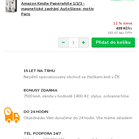
Amazon Kindle Paperwhite 1/2/3 -
magnetické zavírání, AutoSleep, motiv
Paris
12 % sleva
439 Kč
/
ks
363 Kč
bez DPH
Přidat do košíku
15 LET NA TRHU
Největší specializovaný obchod se čtečkami knih v ČR
BONUSY ZDARMA
7500 knih, eknihy v hodnotě 1400,-Kč, stylus, ochranná fólie
DO 24 HODIN
Objednávku Vám doručíme do 24 hodin. Vše máme skladem
TEL. PODPORA 24/7