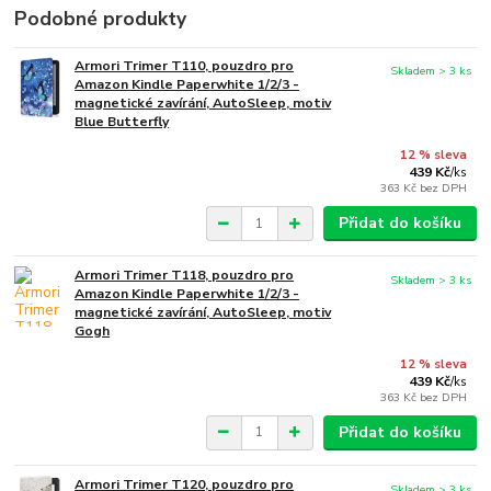
Podobné produkty
Armori Trimer T110, pouzdro pro
Skladem > 3 ks
Amazon Kindle Paperwhite 1/2/3 -
magnetické zavírání, AutoSleep, motiv
Blue Butterfly
12 % sleva
439 Kč
/
ks
363 Kč
bez DPH
Přidat do košíku
Armori Trimer T118, pouzdro pro
Skladem > 3 ks
Amazon Kindle Paperwhite 1/2/3 -
magnetické zavírání, AutoSleep, motiv
Gogh
12 % sleva
439 Kč
/
ks
363 Kč
bez DPH
Přidat do košíku
Armori Trimer T120, pouzdro pro
Skladem > 3 ks