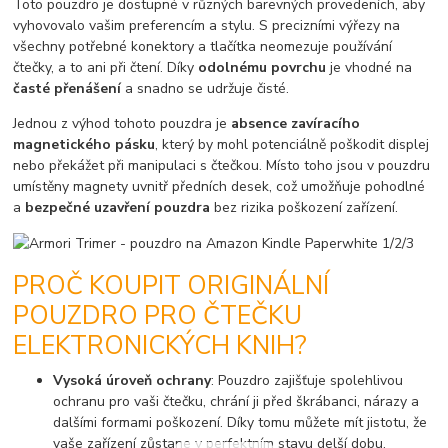
Toto pouzdro je dostupné v různých barevných provedeních, aby
vyhovovalo vašim preferencím a stylu. S precizními výřezy na
všechny potřebné konektory a tlačítka neomezuje používání
čtečky, a to ani při čtení. Díky
odolnému povrchu
je vhodné na
časté přenášení
a snadno se udržuje čisté.
Jednou z výhod tohoto pouzdra je
absence zavíracího
magnetického pásku
, který by mohl potenciálně poškodit displej
nebo překážet při manipulaci s čtečkou. Místo toho jsou v pouzdru
umístěny magnety uvnitř předních desek, což umožňuje pohodlné
a
bezpečné uzavření pouzdra
bez rizika poškození zařízení.
PROČ KOUPIT ORIGINÁLNÍ
POUZDRO PRO ČTEČKU
ELEKTRONICKÝCH KNIH?
Vysoká úroveň ochrany
: Pouzdro zajišťuje spolehlivou
ochranu pro vaši čtečku, chrání ji před škrábanci, nárazy a
dalšími formami poškození. Díky tomu můžete mít jistotu, že
vaše zařízení zůstane v perfektním stavu delší dobu.