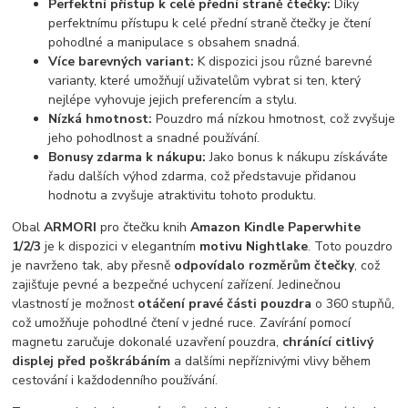
Perfektní přístup k celé přední straně čtečky:
Díky
perfektnímu přístupu k celé přední straně čtečky je čtení
pohodlné a manipulace s obsahem snadná.
Více barevných variant:
K dispozici jsou různé barevné
varianty, které umožňují uživatelům vybrat si ten, který
nejlépe vyhovuje jejich preferencím a stylu.
Nízká hmotnost:
Pouzdro má nízkou hmotnost, což zvyšuje
jeho pohodlnost a snadné používání.
Bonusy zdarma k nákupu:
Jako bonus k nákupu získáváte
řadu dalších výhod zdarma, což představuje přidanou
hodnotu a zvyšuje atraktivitu tohoto produktu.
Obal
ARMORI
pro čtečku knih
Amazon Kindle Paperwhite
1/2/3
je k dispozici v elegantním
motivu Nightlake
. Toto pouzdro
je navrženo tak, aby přesně
odpovídalo rozměrům čtečky
, což
zajišťuje pevné a bezpečné uchycení zařízení. Jedinečnou
vlastností je možnost
otáčení pravé části pouzdra
o 360 stupňů,
což umožňuje pohodlné čtení v jedné ruce. Zavírání pomocí
magnetu zaručuje dokonalé uzavření pouzdra,
chránící citlivý
displej před poškrábáním
a dalšími nepříznivými vlivy během
cestování i každodenního používání.