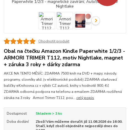
Ohodnotit produkt
Obal na čtečku Amazon Kindle Paperwhite 1/2/3 -
ARMORI TRIMER T112, motiv Nightlake, magnet
+ záruka 3 roky + dárky zdarma
AKCE NA TENTO MĚSÍC: ZDARMA 7500 knih na DVD + mapy, návody,
programy, slovníky atd. (v elektronické podobě) ZDARMA startovací
balíčky eKnihovna.cz + výběr CZ autorů, knihy v hodnotě 900,-Kč
ZDARMA odborná podpora na telefonu a emailem ZDARMA rozšířená
záruka na 3 roky Armori Trimer T112, pou...
celý popis
Dostupnost
Skladem > 3 ks
Doba dodání
Zboží Vám můžeme doručit již 11.08.2026 do 16:00.
Stačí, když zboží objednáte nejpozději dnes do