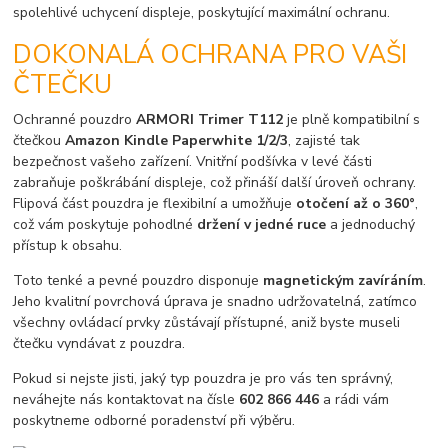
spolehlivé uchycení displeje, poskytující maximální ochranu.
DOKONALÁ OCHRANA PRO VAŠI
ČTEČKU
Ochranné pouzdro
ARMORI Trimer T112
je plně kompatibilní s
čtečkou
Amazon Kindle Paperwhite 1/2/3
, zajisté tak
bezpečnost vašeho zařízení. Vnitřní podšívka v levé části
zabraňuje poškrábání displeje, což přináší další úroveň ochrany.
Flipová část pouzdra je flexibilní a umožňuje
otočení až o 360°
,
což vám poskytuje pohodlné
držení v jedné ruce
a jednoduchý
přístup k obsahu.
Toto tenké a pevné pouzdro disponuje
magnetickým zavíráním
.
Jeho kvalitní povrchová úprava je snadno udržovatelná, zatímco
všechny ovládací prvky zůstávají přístupné, aniž byste museli
čtečku vyndávat z pouzdra.
Pokud si nejste jisti, jaký typ pouzdra je pro vás ten správný,
neváhejte nás kontaktovat na čísle
602 866 446
a rádi vám
poskytneme odborné poradenství při výběru.