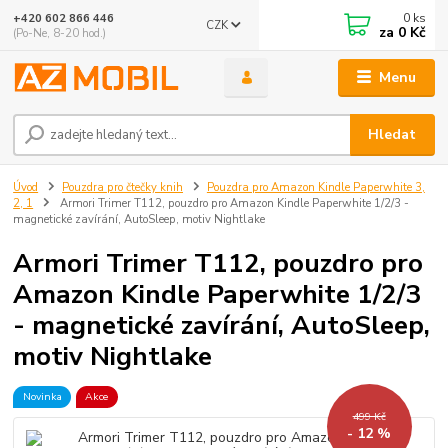
0
ks
+420 602 866 446
CZK
za
0 Kč
(Po-Ne, 8-20 hod.)
Menu
Hledat
Úvod
Pouzdra pro čtečky knih
Pouzdra pro Amazon Kindle Paperwhite 3,
2, 1
Armori Trimer T112, pouzdro pro Amazon Kindle Paperwhite 1/2/3 -
magnetické zavírání, AutoSleep, motiv Nightlake
Armori Trimer T112, pouzdro pro
Amazon Kindle Paperwhite 1/2/3
- magnetické zavírání, AutoSleep,
motiv Nightlake
Novinka
Akce
499 Kč
- 12 %