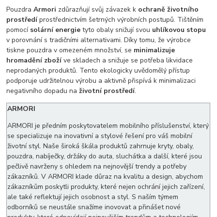
Pouzdra
Armori
zdůrazňují svůj závazek k
ochraně životního
prostředí
prostřednictvím šetrných výrobních postupů. Tištěním
pomocí
solární energie
tyto obaly snižují svou
uhlíkovou stopu
v porovnání s tradičními alternativami. Díky tomu, že výrobce
tiskne pouzdra v omezeném množství, se
minimalizuje
hromadění zboží
ve skladech a snižuje se potřeba likvidace
neprodaných produktů. Tento ekologicky uvědomělý přístup
podporuje udržitelnou výrobu a aktivně přispívá k minimalizaci
negativního dopadu na
životní prostředí
.
ARMORI
ARMORI je předním poskytovatelem mobilního příslušenství, který
se specializuje na inovativní a stylové řešení pro váš mobilní
životní styl. Naše široká škála produktů zahrnuje kryty, obaly,
pouzdra, nabíječky, držáky do auta, sluchátka a další, které jsou
pečlivě navrženy s ohledem na nejnovější trendy a potřeby
zákazníků. V ARMORI klade důraz na kvalitu a design, abychom
zákazníkům poskytli produkty, které nejen ochrání jejich zařízení,
ale také reflektují jejich osobnost a styl. S naším týmem
odborníků se neustále snažíme inovovat a přinášet nové