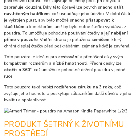
povrchovou úpravu, což zajišťuje příjemný pocit při dotyku a
zabraňuje klouzání. Díky této úpravě lze povrch snadno
otřít
navlhčeným hadříkem
, což usnadňuje jeho údržbu. V dolní části
je vykrojen plast, aby bylo možné snadno
přistupovat k
tlačítkům
a konektorům, aniž by bylo nutné čtečku vyndávat z
pouzdra. To umožňuje pohodlné používání čtečky a její
nabíjení
přímo v pouzdře
. Vnitřní strana je potažena
semišem
, který
chrání displej čtečky před poškrábáním, zejména když je zavřená.
Toto pouzdro je ideální pro
cestování
a přenášení díky svým
kompaktním rozměrům a
nízké hmotnosti
. Přední desky lze
otočit o 360°
, což umožňuje pohodlné držení pouzdra v jedné
ruce.
Toto pouzdro také nabízí
rozšířenou záruku na 3 roky
, což
zvyšuje jeho hodnotu a poskytuje zákazníkům další důvěru v jeho
kvalitu a spolehlivost.
PRODUKT ŠETRNÝ K ŽIVOTNÍMU
PROSTŘEDÍ