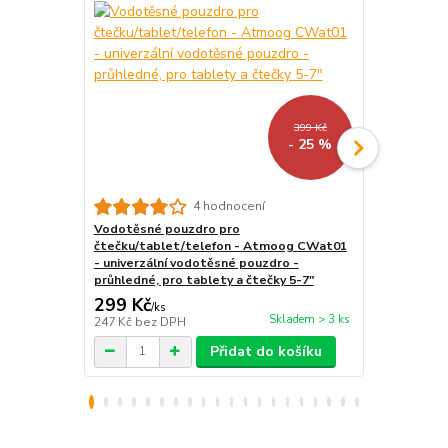
399 Kč
- 25 %
Univerzální
4 hodnocení
čtečky - Qu
Vodotěsné pouzdro pro
pouzdro pro 
čtečku/tablet/telefon - Atmoog CWat01
magnetické 
- univerzální vodotěsné pouzdro -
průhledné, pro tablety a čtečky 5-7"
299 Kč
399 Kč
/
ks
/
ks
Skladem > 3 ks
247 Kč
bez DPH
330 Kč
bez 
Přidat do košíku