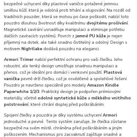
bezpečné uchycení díky plastové vaničce potažené jemnou
umělou kůží, která je odolná proti trhání a olupování. Na rozdíl od
tradičních pouzder, která se mohou po čase poškodit, nabízí toto
pouzdro dlouhou životnost díky kvalitnímu
dvojitému prošívání
.
Magnetické zavírání usnadňuje manipulaci a eliminuje potřebu
dalších zavíracích systémů. Povrch z
jemné PU kůže
je nejen
příjemný na dotek, ale také snadno čistitelný a odolný. Design s
motivem
Nightlake
dodává pouzdru na eleganci.
Armori Trimer
nabízí perfektní ochranu pro vaši čtečku. Jeho
robustní, ale tenký design umožňuje snadnou manipulaci a
přenos, což je ideální pro domácí i venkovní použití.
Plastová
vanička
pevně drží čtečku, což je osvědčené a spolehlivé řešení.
Pouzdro je navrženo speciálně pro modely
Amazon Kindle
Paperwhite 1/2/3
. Praktický design je podpořen prémiovými
materiály, včetně
odolné syntetické kůže
a
měkkého vnitřního
polstrování
, které chrání displej před poškrábáním.
Spojení čtečky a pouzdra je díky systému uchycení
Armori
jednoduché a pevné. Tento systém zaručuje, že čtečka zůstane
bezpečně na svém místě, chráněna před poškrábáním a jiným
poškozením. Mechanismus pro zacvaknutí zajišťuje snadné a