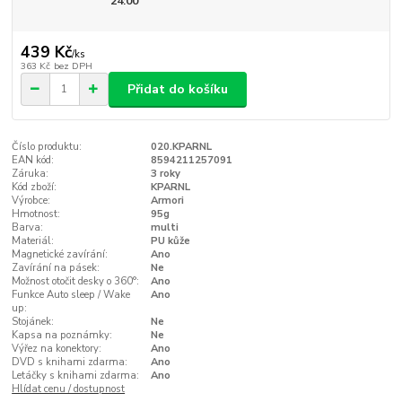
24:00
439 Kč
/
ks
363 Kč
bez DPH
Přidat do košíku
Číslo produktu:
020.KPARNL
EAN kód:
8594211257091
Záruka:
3 roky
Kód zboží:
KPARNL
Výrobce:
Armori
Hmotnost:
95g
Barva:
multi
Materiál:
PU kůže
Magnetické zavírání:
Ano
Zavírání na pásek:
Ne
Možnost otočit desky o 360°:
Ano
Funkce Auto sleep / Wake
Ano
up:
Stojánek:
Ne
Kapsa na poznámky:
Ne
Výřez na konektory:
Ano
DVD s knihami zdarma:
Ano
Letáčky s knihami zdarma:
Ano
Hlídat cenu / dostupnost