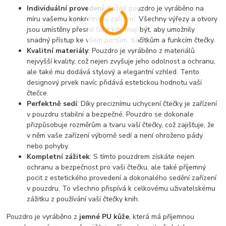
Individuální provedení
: Každé pouzdro je vyráběno na
míru vašemu konkrétnímu zařízení. Všechny výřezy a otvory
jsou umístěny přesně tam, kde mají být, aby umožnily
snadný přístup ke všem portům, tlačítkům a funkcím čtečky.
Kvalitní materiály
: Pouzdro je vyráběno z materiálů
nejvyšší kvality, což nejen zvyšuje jeho odolnost a ochranu,
ale také mu dodává stylový a elegantní vzhled. Tento
designový prvek navíc přidává estetickou hodnotu vaší
čtečce.
Perfektně sedí
: Díky preciznímu uchycení čtečky je zařízení
v pouzdru stabilní a bezpečné. Pouzdro se dokonale
přizpůsobuje rozměrům a tvaru vaší čtečky, což zajišťuje, že
v něm vaše zařízení výborně sedí a není ohroženo pády
nebo pohyby.
Kompletní zážitek
: S tímto pouzdrem získáte nejen
ochranu a bezpečnost pro vaši čtečku, ale také příjemný
pocit z estetického provedení a dokonalého sedění zařízení
v pouzdru. To všechno přispívá k celkovému uživatelskému
zážitku z používání vaší čtečky knih.
Pouzdro je vyráběno z
jemné PU kůže
, která má příjemnou