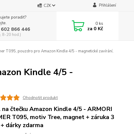
Přihlášení
CZK
ujete poradit?
jte.
0
ks
za
0 Kč
 602 866 446
, 8-20 hod.)
er T095, pouzdro pro Amazon Kindle 4/5 - magnetické zavírání,
azon Kindle 4/5 -
Ohodnotit produkt
 na čtečku Amazon Kindle 4/5 - ARMORI
ER T095, motiv Tree, magnet + záruka 3
 + dárky zdarma