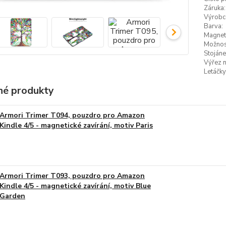
Záruka:
Výrobc
Barva:
Magneti
Možnost
Stojáne
Výřez n
Letáčky
é produkty
Armori Trimer T094, pouzdro pro Amazon
Kindle 4/5 - magnetické zavírání, motiv Paris
Armori Trimer T093, pouzdro pro Amazon
Kindle 4/5 - magnetické zavírání, motiv Blue
Garden