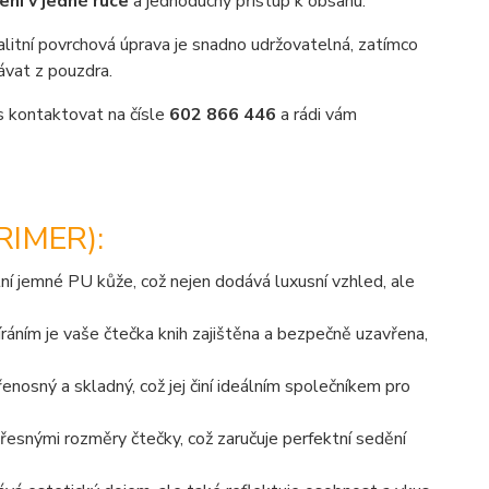
ení v jedné ruce
a jednoduchý přístup k obsahu.
valitní povrchová úprava je snadno udržovatelná, zatímco
dávat z pouzdra.
ás kontaktovat na čísle
602 866 446
a rádi vám
IMER):
ní jemné PU kůže, což nejen dodává luxusní vzhled, ale
ním je vaše čtečka knih zajištěna a bezpečně uzavřena,
osný a skladný, což jej činí ideálním společníkem pro
řesnými rozměry čtečky, což zaručuje perfektní sedění