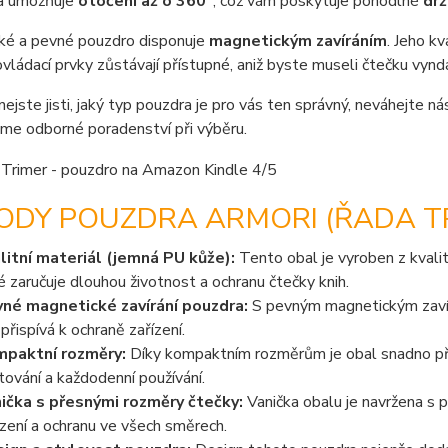
í a umožňuje
otočení až o 360°
, což vám poskytuje pohodlné
drž
ké a pevné pouzdro disponuje
magnetickým zavíráním
. Jeho k
vládací prvky zůstávají přístupné, aniž byste museli čtečku vyn
nejste jisti, jaký typ pouzdra je pro vás ten správný, neváhejte n
me odborné poradenství při výběru.
ODY POUZDRA ARMORI (ŘADA TR
litní materiál (jemná PU kůže):
Tento obal je vyroben z kvalit
é zaručuje dlouhou životnost a ochranu čtečky knih.
né magnetické zavírání pouzdra:
S pevným magnetickým zavírá
 přispívá k ochraně zařízení.
paktní rozměry:
Díky kompaktním rozměrům je obal snadno přen
tování a každodenní používání.
ička s přesnými rozměry čtečky:
Vanička obalu je navržena s p
ízení a ochranu ve všech směrech.