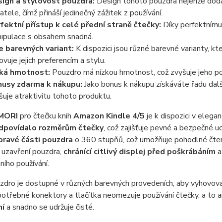
ign a stylovost pouzdra:
Design tohoto pouzdra nejenže dodáv
vatele, čímž přináší jedinečný zážitek z používání.
fektní přístup k celé přední straně čtečky:
Díky perfektnímu 
ipulace s obsahem snadná.
e barevných variant:
K dispozici jsou různé barevné varianty, kt
ovuje jejich preferencím a stylu.
ká hmotnost:
Pouzdro má nízkou hmotnost, což zvyšuje jeho po
usy zdarma k nákupu:
Jako bonus k nákupu získáváte řadu dal
šuje atraktivitu tohoto produktu.
MORI
pro čtečku knih
Amazon Kindle 4/5
je k dispozici v elega
dpovídalo rozměrům čtečky
, což zajišťuje pevné a bezpečné u
pravé části pouzdra
o 360 stupňů, což umožňuje pohodlné čtení
 uzavření pouzdra,
chránící citlivý displej před poškrábáním
a
ího používání.
dro je dostupné v různých barevných provedeních, aby vyhovoval
otřebné konektory a tlačítka neomezuje používání čtečky, a to an
ní
a snadno se udržuje čisté.