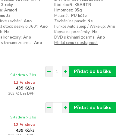
3 roky
Kód zboží:
K5ARTR
e:
Armori
Hmotnost:
95g
multi
Materiál:
PU kůže
cké zavírání:
Ano
Zavírání na pásek:
Ne
 otočit desky o 360°:
Ano
Funkce Auto sleep / Wake up:
Ano
k:
Ne
Kapsa na poznámky:
Ne
a konektory:
Ano
DVD s knihami zdarma:
Ano
 s knihami zdarma:
Ano
Hlídat cenu / dostupnost
Přidat do košíku
Skladem > 3 ks
12 % sleva
439 Kč
/
ks
363 Kč
bez DPH
Přidat do košíku
Skladem > 3 ks
12 % sleva
439 Kč
/
ks