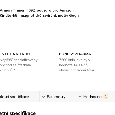
Armori Trimer T092, pouzdro pro Amazon
Kindle 4/5 - magnetické zavírání, motiv Gogh
15 LET NA TRHU
BONUSY ZDARMA
Největší specializovaný
7500 knih, eknihy v
obchod se čtečkami
hodnotě 1400,-Kč,
knih v ČR
stylus, ochranná fólie
etní specifikace
Parametry
Hodnocení
1
tní specifikace