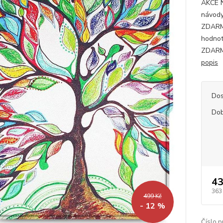
AKCE 
návody
ZDARMA
hodnot
ZDARMA
popis
Dos
Dob
43
363
499 Kč
- 12 %
Číslo p