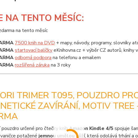
E
NA TENTO MĚSÍC:
ARMA
7500 knih na DVD
+ mapy, návody, programy, slovníky at
ARMA
startovací balíčky
eKnihovna.cz + výběr CZ autorů, knihy
ARMA
odborná podpora
na telefonu a emailem
ARMA
rozšířená záruka
na 3 roky
RI TRIMER T095, POUZDRO PRO
ETICKÉ ZAVÍRÁNÍ, MOTIV TREE 
RMA
 pouzdro určené pro čtečky knih
Amazon Kindle 4/5
spojuje ša
 vaničce potažené
jemnou umělou kůží
, která odolává trhání a 