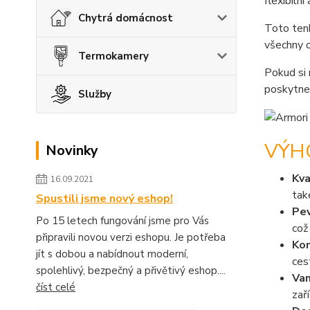
flexibiln
Chytrá domácnost
Toto ten
všechny o
Termokamery
Pokud si 
poskytne
Služby
VÝH
Novinky
Kva
16.09.2021
tak
Spustili jsme nový eshop!
Pev
Po 15 letech fungování jsme pro Vás
což
připravili novou verzi eshopu. Je potřeba
Kom
jít s dobou a nabídnout moderní,
ces
spolehlivý, bezpečný a přivětivý eshop....
Van
číst celé
zař