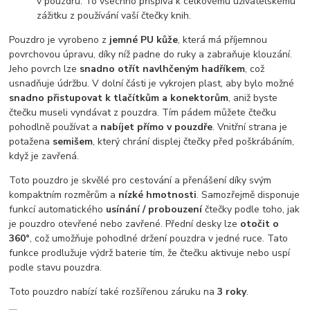
v pouzdru. To všechno přispívá k celkovému uživatelskému
zážitku z používání vaší čtečky knih.
Pouzdro je vyrobeno z
jemné PU kůže
, která má příjemnou
povrchovou úpravu, díky níž padne do ruky a zabraňuje klouzání.
Jeho povrch lze
snadno otřít navlhčeným hadříkem
, což
usnadňuje údržbu. V dolní části je vykrojen plast, aby bylo možné
snadno přistupovat k tlačítkům a konektorům
, aniž byste
čtečku museli vyndávat z pouzdra. Tím pádem můžete čtečku
pohodlně používat a
nabíjet přímo v pouzdře
. Vnitřní strana je
potažena
semišem
, který chrání displej čtečky před poškrábáním,
když je zavřená.
Toto pouzdro je skvělé pro cestování a přenášení díky svým
kompaktním rozměrům a
nízké hmotnosti
. Samozřejmě disponuje
funkcí automatického
usínání / probouzení
čtečky podle toho, jak
je pouzdro otevřené nebo zavřené. Přední desky lze
otočit o
360°
, což umožňuje pohodlné držení pouzdra v jedné ruce. Tato
funkce prodlužuje výdrž baterie tím, že čtečku aktivuje nebo uspí
podle stavu pouzdra.
Toto pouzdro nabízí také rozšířenou záruku na
3 roky
.