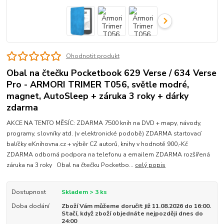
Ohodnotit produkt
Obal na čtečku Pocketbook 629 Verse / 634 Verse
Pro - ARMORI TRIMER T056, světle modré,
magnet, AutoSleep + záruka 3 roky + dárky
zdarma
AKCE NA TENTO MĚSÍC: ZDARMA 7500 knih na DVD + mapy, návody,
programy, slovníky atd. (v elektronické podobě) ZDARMA startovací
balíčky eKnihovna.cz + výběr CZ autorů, knihy v hodnotě 900,-Kč
ZDARMA odborná podpora na telefonu a emailem ZDARMA rozšířená
záruka na 3 roky Obal na čtečku Pocketbo...
celý popis
Dostupnost
Skladem > 3 ks
Doba dodání
Zboží Vám můžeme doručit již 11.08.2026 do 16:00.
Stačí, když zboží objednáte nejpozději dnes do
24:00