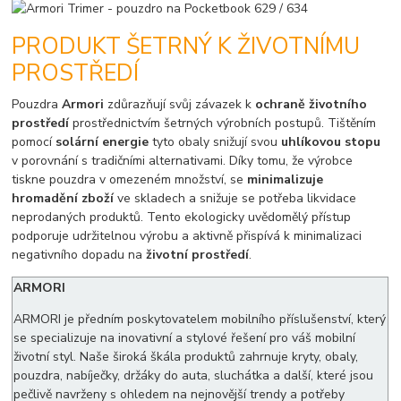
PRODUKT ŠETRNÝ K ŽIVOTNÍMU
PROSTŘEDÍ
Pouzdra
Armori
zdůrazňují svůj závazek k
ochraně životního
prostředí
prostřednictvím šetrných výrobních postupů. Tištěním
pomocí
solární energie
tyto obaly snižují svou
uhlíkovou stopu
v porovnání s tradičními alternativami. Díky tomu, že výrobce
tiskne pouzdra v omezeném množství, se
minimalizuje
hromadění zboží
ve skladech a snižuje se potřeba likvidace
neprodaných produktů. Tento ekologicky uvědomělý přístup
podporuje udržitelnou výrobu a aktivně přispívá k minimalizaci
negativního dopadu na
životní prostředí
.
ARMORI
ARMORI je předním poskytovatelem mobilního příslušenství, který
se specializuje na inovativní a stylové řešení pro váš mobilní
životní styl. Naše široká škála produktů zahrnuje kryty, obaly,
pouzdra, nabíječky, držáky do auta, sluchátka a další, které jsou
pečlivě navrženy s ohledem na nejnovější trendy a potřeby