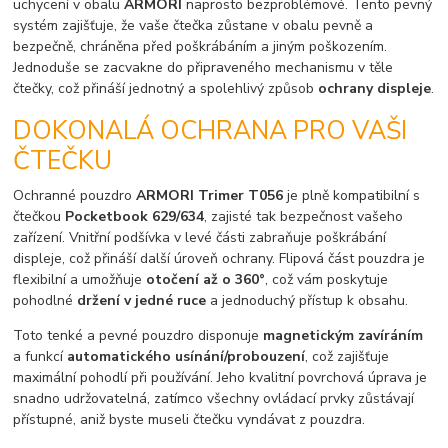
uchycení v obalu
ARMORI
naprosto bezproblémové. Tento pevný
systém zajišťuje, že vaše čtečka zůstane v obalu pevně a
bezpečně, chráněna před poškrábáním a jiným poškozením.
Jednoduše se zacvakne do připraveného mechanismu v těle
čtečky, což přináší jednotný a spolehlivý způsob
ochrany displeje
.
DOKONALÁ OCHRANA PRO VAŠI
ČTEČKU
Ochranné pouzdro
ARMORI Trimer T056
je plně kompatibilní s
čtečkou
Pocketbook 629/634
, zajisté tak bezpečnost vašeho
zařízení. Vnitřní podšívka v levé části zabraňuje poškrábání
displeje, což přináší další úroveň ochrany. Flipová část pouzdra je
flexibilní a umožňuje
otočení až o 360°
, což vám poskytuje
pohodlné
držení v jedné ruce
a jednoduchý přístup k obsahu.
Toto tenké a pevné pouzdro disponuje
magnetickým zavíráním
a funkcí
automatického usínání/probouzení
, což zajišťuje
maximální pohodlí při používání. Jeho kvalitní povrchová úprava je
snadno udržovatelná, zatímco všechny ovládací prvky zůstávají
přístupné, aniž byste museli čtečku vyndávat z pouzdra.