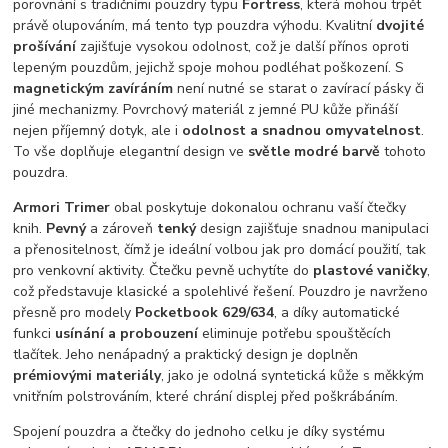
porovnání s tradičními pouzdry typu
Fortress
, která mohou trpět
právě olupováním, má tento typ pouzdra výhodu. Kvalitní
dvojité
prošívání
zajišťuje vysokou odolnost, což je další přínos oproti
lepeným pouzdům, jejichž spoje mohou podléhat poškození. S
magnetickým zavíráním
není nutné se starat o zavírací pásky či
jiné mechanizmy. Povrchový materiál z jemné PU kůže přináší
nejen příjemný dotyk, ale i
odolnost a snadnou omyvatelnost
.
To vše doplňuje elegantní design ve
světle modré barvě
tohoto
pouzdra.
Armori Trimer
obal poskytuje dokonalou ochranu vaší čtečky
knih.
Pevný
a zároveň
tenký
design zajišťuje snadnou manipulaci
a přenositelnost, čímž je ideální volbou jak pro domácí použití, tak
pro venkovní aktivity. Čtečku pevně uchytíte do
plastové vaničky
,
což představuje klasické a spolehlivé řešení. Pouzdro je navrženo
přesně pro modely
Pocketbook 629/634
, a díky automatické
funkci
usínání a probouzení
eliminuje potřebu spouštěcích
tlačítek. Jeho nenápadný a praktický design je doplněn
prémiovými materiály
, jako je odolná syntetická kůže s měkkým
vnitřním polstrováním, které chrání displej před poškrábáním.
Spojení pouzdra a čtečky do jednoho celku je díky systému