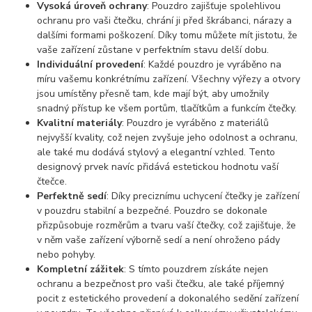
Vysoká úroveň ochrany
: Pouzdro zajišťuje spolehlivou
ochranu pro vaši čtečku, chrání ji před škrábanci, nárazy a
dalšími formami poškození. Díky tomu můžete mít jistotu, že
vaše zařízení zůstane v perfektním stavu delší dobu.
Individuální provedení
: Každé pouzdro je vyráběno na
míru vašemu konkrétnímu zařízení. Všechny výřezy a otvory
jsou umístěny přesně tam, kde mají být, aby umožnily
snadný přístup ke všem portům, tlačítkům a funkcím čtečky.
Kvalitní materiály
: Pouzdro je vyráběno z materiálů
nejvyšší kvality, což nejen zvyšuje jeho odolnost a ochranu,
ale také mu dodává stylový a elegantní vzhled. Tento
designový prvek navíc přidává estetickou hodnotu vaší
čtečce.
Perfektně sedí
: Díky preciznímu uchycení čtečky je zařízení
v pouzdru stabilní a bezpečné. Pouzdro se dokonale
přizpůsobuje rozměrům a tvaru vaší čtečky, což zajišťuje, že
v něm vaše zařízení výborně sedí a není ohroženo pády
nebo pohyby.
Kompletní zážitek
: S tímto pouzdrem získáte nejen
ochranu a bezpečnost pro vaši čtečku, ale také příjemný
pocit z estetického provedení a dokonalého sedění zařízení