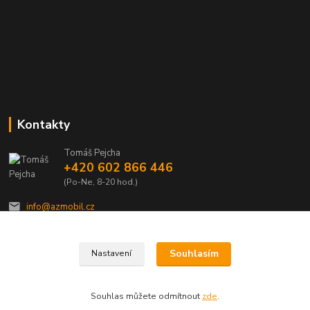
Kontakty
Tomáš Pejcha
+420 602 866 446
(Po-Ne, 8-20 hod.)
info@azmobil.cz
Souhlasím
Nastavení
Souhlas můžete odmítnout
zde
.
Veškeré texty a popisy vytvořil Tomáš Pejcha - 2009-2026 © AZMOBIL.CZ