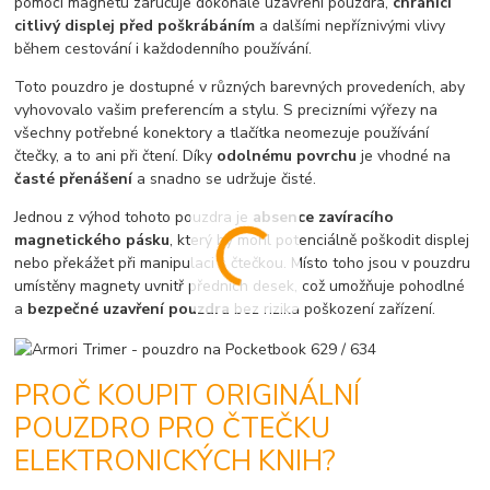
pomocí magnetu zaručuje dokonalé uzavření pouzdra,
chránící
citlivý displej před poškrábáním
a dalšími nepříznivými vlivy
během cestování i každodenního používání.
Toto pouzdro je dostupné v různých barevných provedeních, aby
vyhovovalo vašim preferencím a stylu. S precizními výřezy na
všechny potřebné konektory a tlačítka neomezuje používání
čtečky, a to ani při čtení. Díky
odolnému povrchu
je vhodné na
časté přenášení
a snadno se udržuje čisté.
Jednou z výhod tohoto pouzdra je
absence zavíracího
magnetického pásku
, který by mohl potenciálně poškodit displej
nebo překážet při manipulaci s čtečkou. Místo toho jsou v pouzdru
umístěny magnety uvnitř předních desek, což umožňuje pohodlné
a
bezpečné uzavření pouzdra
bez rizika poškození zařízení.
PROČ KOUPIT ORIGINÁLNÍ
POUZDRO PRO ČTEČKU
ELEKTRONICKÝCH KNIH?