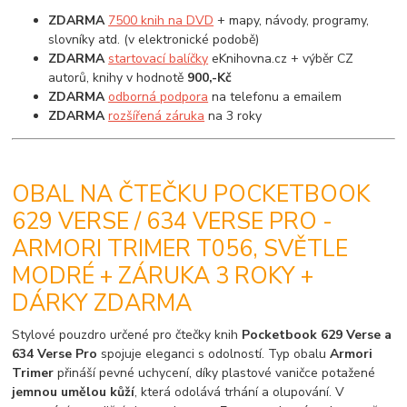
ZDARMA
7500 knih na DVD
+ mapy, návody, programy,
slovníky atd. (v elektronické podobě)
ZDARMA
startovací balíčky
eKnihovna.cz + výběr CZ
autorů, knihy v hodnotě
900,-Kč
ZDARMA
odborná podpora
na telefonu a emailem
ZDARMA
rozšířená záruka
na 3 roky
OBAL NA ČTEČKU POCKETBOOK
629 VERSE / 634 VERSE PRO -
ARMORI TRIMER T056, SVĚTLE
MODRÉ + ZÁRUKA 3 ROKY +
DÁRKY ZDARMA
Stylové pouzdro určené pro čtečky knih
Pocketbook 629 Verse a
634 Verse Pro
spojuje eleganci s odolností. Typ obalu
Armori
Trimer
přináší pevné uchycení, díky plastové vaničce potažené
jemnou umělou kůží
, která odolává trhání a olupování. V