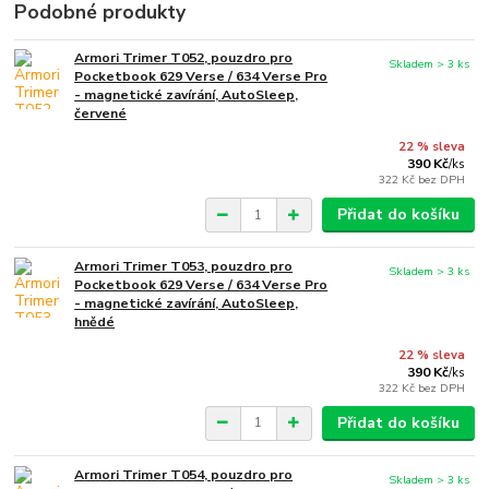
Podobné produkty
Armori Trimer T052, pouzdro pro
Skladem > 3 ks
Pocketbook 629 Verse / 634 Verse Pro
- magnetické zavírání, AutoSleep,
červené
22 % sleva
390 Kč
/
ks
322 Kč
bez DPH
Přidat do košíku
Armori Trimer T053, pouzdro pro
Skladem > 3 ks
Pocketbook 629 Verse / 634 Verse Pro
- magnetické zavírání, AutoSleep,
hnědé
22 % sleva
390 Kč
/
ks
322 Kč
bez DPH
Přidat do košíku
Armori Trimer T054, pouzdro pro
Skladem > 3 ks