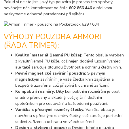
Pokud si nejste jisti, jaký typ pouzdra je pro vás ten správný,
neváhejte nás kontaktovat na čísle
602 866 446
a rádi vám
poskytneme odborné poradenství při výběru.
VÝHODY POUZDRA ARMORI
(ŘADA TRIMER):
Kvalitní materiál (jemná PU kůže):
Tento obal je vyroben
z kvalitní jemné PU kůže, což nejen dodává luxusní vzhled,
ale také zaručuje dlouhou životnost a ochranu čtečky knih.
Pevné magnetické zavírání pouzdra:
S pevným
magnetickým zavíráním je vaše čtečka knih zajištěna a
bezpečně uzavřena, což přispívá k ochraně zařízení.
Kompaktní rozměry:
Díky kompaktním rozměrům je obal
snadno přenosný a skladný, což jej činí ideálním
společníkem pro cestování a každodenní používání.
Vanička s přesnými rozměry čtečky:
Vanička obalu je
navržena s přesnými rozměry čtečky, což zaručuje perfektní
sedění zařízení a ochranu ve všech směrech.
Design a stylovost pouzdra:
Design tohoto pouzdra