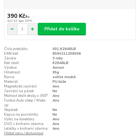
390 Kč
/
ks
322 Kč
bez DPH
Přidat do košíku
Číslo produktu:
001.629ARLB
EAN kód:
8594211256506
Záruka:
3 roky
Kód zboží:
629ARLB
Výrobce:
Armori
Hmotnost:
95g
Barva:
světle modrá
Materiál:
PU kůže
Magnetické zavírání:
Ano
Zavírání na pásek:
Ne
Možnost otočit desky o 360°:
Ano
Funkce Auto sleep / Wake
Ano
up:
Stojánek:
Ne
Kapsa na poznámky:
Ne
Výřez na konektory:
Ano
DVD s knihami zdarma:
Ano
Letáčky s knihami zdarma:
Ano
Hlídat cenu / dostupnost