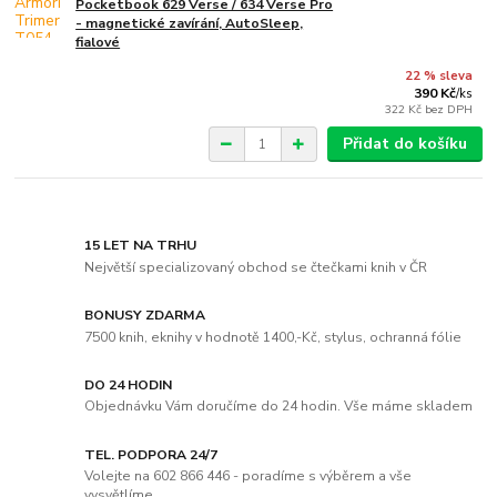
Pocketbook 629 Verse / 634 Verse Pro
- magnetické zavírání, AutoSleep,
fialové
22 % sleva
390 Kč
/
ks
322 Kč
bez DPH
Přidat do košíku
15 LET NA TRHU
Největší specializovaný obchod se čtečkami knih v ČR
BONUSY ZDARMA
7500 knih, eknihy v hodnotě 1400,-Kč, stylus, ochranná fólie
DO 24 HODIN
Objednávku Vám doručíme do 24 hodin. Vše máme skladem
TEL. PODPORA 24/7
Volejte na 602 866 446 - poradíme s výběrem a vše
vysvětlíme