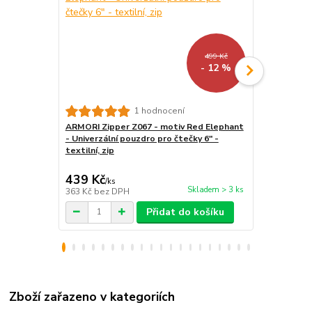
499 Kč
- 12 %
1 hodnocení
ARMORI Zipper Z067 - motiv Red Elephant
Stojánek na
- Univerzální pouzdro pro čtečky 6" -
BL01 - polo
textilní, zip
tablet / tel
439 Kč
259 Kč
/
ks
/
ks
Skladem > 3 ks
363 Kč
bez DPH
214 Kč
bez 
Přidat do košíku
Zboží zařazeno v kategoriích