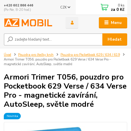
0
ks
+420 602 866 446
CZK
za
0 Kč
(Po-Ne, 8-20 hod.)
Menu
Hledat
Úvod
Pouzdra pro čtečky knih
Pouzdra pro Pocketbook 629 / 634 / 619
Armori Trimer T056, pouzdro pro Pocketbook 629 Verse / 634 Verse Pro -
magnetické zavírání, AutoSleep, světle modré
Armori Trimer T056, pouzdro pro
Pocketbook 629 Verse / 634 Verse
Pro - magnetické zavírání,
AutoSleep, světle modré
Novinka