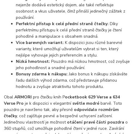
nejenže dodává estetický dojem, ale také reflektuje
osobnost a vkus uživatele, čímž přináší jedinečný zážitek z
používání.
Perfektní přístup k celé přední straně čtečky:
Díky
perfektnímu přístupu k celé přední straně čtečky je čtení
pohodlné a manipulace s obsahem snadná.
Více barevných variant:
K dispozici jsou různé barevné
varianty, které umožňují uživatelům vybrat si ten, který
nejlépe vyhovuje jejich preferencím a stylu.
Nízká hmotnost:
Pouzdro má nízkou hmotnost, což zvyšuje
jeho pohodlnost a snadné používání.
Bonusy zdarma k nákupu:
Jako bonus k nákupu získáváte
řadu dalších výhod zdarma, což představuje přidanou
hodnotu a zvyšuje atraktivitu tohoto produktu.
Obal
ARMORI
pro čtečku knih P
ocketbook 629 Verse a 634
Verse Pro
je k dispozici v elegantní
světle modré
barvě. Toto
pouzdro je navrženo tak, aby přesně
odpovídalo rozměrům
čtečky
, což zajišťuje pevné a bezpečné uchycení zařízení.
Jedinečnou vlastností je možnost
otáčení pravé části pouzdra
o
360 stupňů, což umožňuje pohodlné čtení v jedné ruce. Zavírání