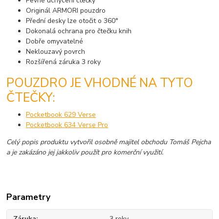
Pevné uchycení čtečky
Originál ARMORI pouzdro
Přední desky lze otočit o 360°
Dokonalá ochrana pro čtečku knih
Dobře omyvatelné
Neklouzavý povrch
Rozšířená záruka 3 roky
POUZDRO JE VHODNÉ NA TYTO
ČTEČKY:
Pocketbook 629 Verse
Pocketbook 634 Verse Pro
Celý popis produktu vytvořil osobně majitel obchodu Tomáš Pejcha
a je zakázáno jej jakkoliv použít pro komerční využití.
Parametry
Záruka
3 roky