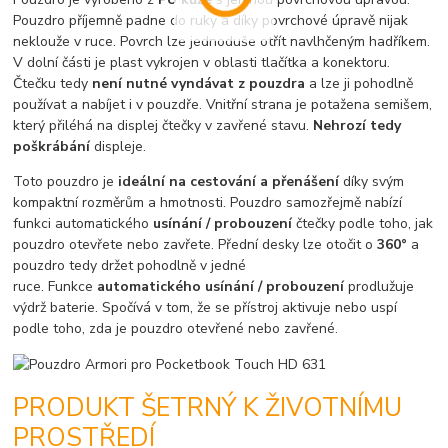
Pouzdro příjemně padne do ruky a díky povrchové úpravě nijak
neklouže v ruce. Povrch lze jednoduše otřít navlhčeným hadříkem.
V dolní části je plast vykrojen v oblasti tlačítka a konektoru.
Čtečku tedy
není nutné vyndávat z pouzdra
a lze ji pohodlně
používat a nabíjet i v pouzdře. Vnitřní strana je potažena semišem,
který přiléhá na displej čtečky v zavřené stavu.
Nehrozí tedy
poškrábání
displeje.
Toto pouzdro je
ideální na cestování a přenášení
díky svým
kompaktní rozměrům a hmotnosti. Pouzdro samozřejmě nabízí
funkci automatického
usínání / probouzení
čtečky podle toho, jak
pouzdro otevřete nebo zavřete. Přední desky lze otočit o
360°
a
pouzdro tedy držet pohodlně v jedné
ruce. Funkce
automatického usínání / probouzení
prodlužuje
výdrž baterie. Spočívá v tom, že se přístroj aktivuje nebo uspí
podle toho, zda je pouzdro otevřené nebo zavřené.
PRODUKT ŠETRNÝ K ŽIVOTNÍMU
PROSTŘEDÍ