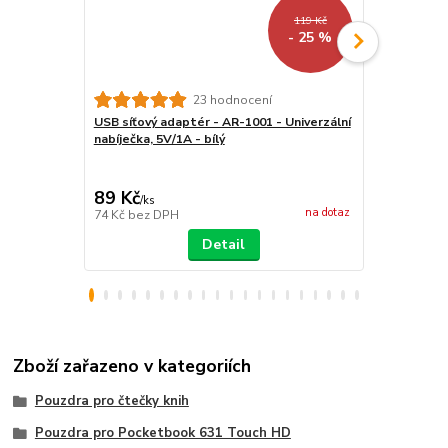
119 Kč
- 25 %
23 hodnocení
USB síťový adaptér - AR-1001 - Univerzální
ARMORI Zipp
nabíječka, 5V/1A - bílý
- Univerzáln
textilní, zip
89 Kč
439 Kč
/
ks
/
ks
na dotaz
74 Kč
bez DPH
363 Kč
bez 
Detail
Zboží zařazeno v kategoriích
Pouzdra pro čtečky knih
Pouzdra pro Pocketbook 631 Touch HD