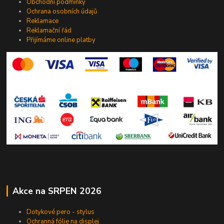
Obchodní podmínky
Ochrana osobních údajů
Reklamace
Reklamační řád
Přijímáme online platby
Akce na SRPEN 2026
Dotykové pero - stylus
Ochranná fólie na displej