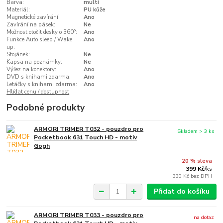
Barva:
multi
Materiál:
PU kůže
Magnetické zavírání:
Ano
Zavírání na pásek:
Ne
Možnost otočit desky o 360°:
Ano
Funkce Auto sleep / Wake
Ano
up:
Stojánek:
Ne
Kapsa na poznámky:
Ne
Výřez na konektory:
Ano
DVD s knihami zdarma:
Ano
Letáčky s knihami zdarma:
Ano
Hlídat cenu / dostupnost
Podobné produkty
ARMORI TRIMER T032 - pouzdro pro
Skladem > 3 ks
Pocketbook 631 Touch HD - motiv
Gogh
20 % sleva
399 Kč
/
ks
330 Kč
bez DPH
Přidat do košíku
ARMORI TRIMER T033 - pouzdro pro
na dotaz