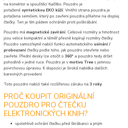
na konektor a spouštěcí tlačítko. Pouzdro je
potažené
syntetickou EKO kůží
. Vnitřní strana pouzdra je
potažena semišem, který po zavřeni pouzdra přilehne na displej
čtečky. Ten je tím pádem ochráněn proti poškrábání.
Pouzdro má
magnetické zavírání
. Celkové rozměry a hmotnost
jsou velice kompaktní a téměř přesně kopírují rozměry čtečky.
Pouzdro samozřejmě nabízí funkci automatického
usínání /
probouzení
čtečky podle toho, jak pouzdro otevřete nebo
zavřete. Přední desky lze otočit o
360°
a pouzdro tedy držet
pohodlně v jedné ruce. Pouzdro je v
motivu Tree
s jemnou
povrchovou úpravou. K dispozici je široká nabídka dalších
barevných provedení.
Toto pouzdro nabízí také rozšířenou záruku na
3 roky
.
PROČ KOUPIT ORIGINÁLNÍ
POUZDRO PRO ČTEČKU
ELEKTRONICKÝCH KNIH?
spolehlivě ochrání čtečku před škrábanci a jiným