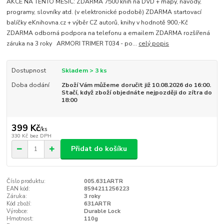
AKCE NA TENTO MĚSÍC: ZDARMA 7500 knih na DVD + mapy, návody,
programy, slovníky atd. (v elektronické podobě) ZDARMA startovací
balíčky eKnihovna.cz + výběr CZ autorů, knihy v hodnotě 900,-Kč
ZDARMA odborná podpora na telefonu a emailem ZDARMA rozšířená
záruka na 3 roky ARMORI TRIMER T034 - po...
celý popis
Dostupnost
Skladem > 3 ks
Doba dodání
Zboží Vám můžeme doručit již 10.08.2026 do 16:00.
Stačí, když zboží objednáte nejpozději do zítra do
18:00
399 Kč
/
ks
330 Kč
bez DPH
Přidat do košíku
Číslo produktu:
005.631ARTR
EAN kód:
8594211256223
Záruka:
3 roky
Kód zboží:
631ARTR
Výrobce:
Durable Lock
Hmotnost:
110g