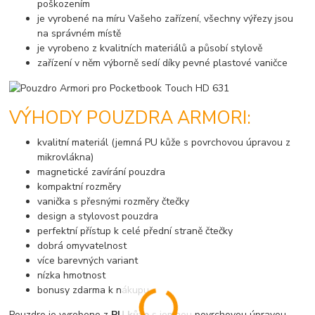
poškozením
je vyrobené na míru Vašeho zařízení, všechny výřezy jsou
na správném místě
je vyrobeno z kvalitních materiálů a působí stylově
zařízení v něm výborně sedí díky pevné plastové vaničce
VÝHODY POUZDRA ARMORI:
kvalitní materiál (jemná PU kůže s povrchovou úpravou z
mikrovlákna)
magnetické zavírání pouzdra
kompaktní rozměry
vanička s přesnými rozměry čtečky
design a stylovost pouzdra
perfektní přístup k celé přední straně čtečky
dobrá omyvatelnost
více barevných variant
nízka hmotnost
bonusy zdarma k nákupu
Pouzdro je vyrobeno z
PU kůže
s jemnou povrchovou úpravou.