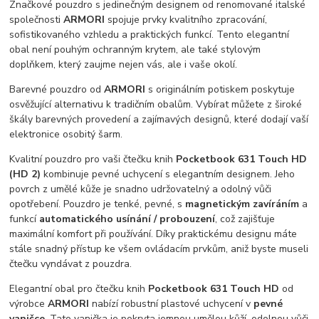
Značkové pouzdro s jedinečným designem od renomované italské
společnosti
ARMORI
spojuje prvky kvalitního zpracování,
sofistikovaného vzhledu a praktických funkcí. Tento elegantní
obal není pouhým ochranným krytem, ale také stylovým
doplňkem, který zaujme nejen vás, ale i vaše okolí.
Barevné pouzdro od
ARMORI
s originálním potiskem poskytuje
osvěžující alternativu k tradičním obalům. Vybírat můžete z široké
škály barevných provedení a zajímavých designů, které dodají vaší
elektronice osobitý šarm.
Kvalitní pouzdro pro vaši čtečku knih
Pocketbook 631 Touch HD
(HD 2)
kombinuje pevné uchycení s elegantním designem. Jeho
povrch z umělé kůže je snadno udržovatelný a odolný vůči
opotřebení. Pouzdro je tenké, pevné, s
magnetickým zavíráním
a
funkcí
automatického usínání / probouzení
, což zajišťuje
maximální komfort při používání. Díky praktickému designu máte
stále snadný přístup ke všem ovládacím prvkům, aniž byste museli
čtečku vyndávat z pouzdra.
Elegantní obal pro čtečku knih
Pocketbook 631 Touch HD
od
výrobce
ARMORI
nabízí robustní plastové uchycení v
pevné
vaničce
. Tato vanička je pokryta jemnou umělou kůží, odolnou vůči