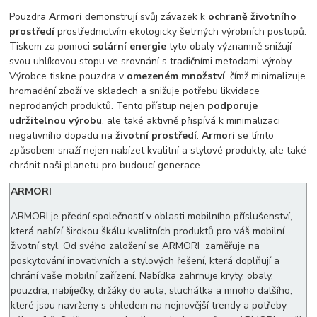
Pouzdra
Armori
demonstrují svůj závazek k
ochraně životního
prostředí
prostřednictvím ekologicky šetrných výrobních postupů.
Tiskem za pomoci
solární energie
tyto obaly významně snižují
svou uhlíkovou stopu ve srovnání s tradičními metodami výroby.
Výrobce tiskne pouzdra v
omezeném množství
, čímž minimalizuje
hromadění zboží ve skladech a snižuje potřebu likvidace
neprodaných produktů. Tento přístup nejen
podporuje
udržitelnou výrobu
, ale také aktivně přispívá k minimalizaci
negativního dopadu na
životní prostředí
.
Armori
se tímto
způsobem snaží nejen nabízet kvalitní a stylové produkty, ale také
chránit naši planetu pro budoucí generace.
ARMORI
ARMORI je přední společností v oblasti mobilního příslušenství,
která nabízí širokou škálu kvalitních produktů pro váš mobilní
životní styl. Od svého založení se ARMORI zaměřuje na
poskytování inovativních a stylových řešení, která doplňují a
chrání vaše mobilní zařízení. Nabídka zahrnuje kryty, obaly,
pouzdra, nabíječky, držáky do auta, sluchátka a mnoho dalšího,
které jsou navrženy s ohledem na nejnovější trendy a potřeby