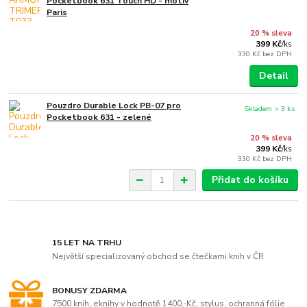
Pocketbook 631 Touch HD - motiv
Paris
20 % sleva
399 Kč
/
ks
330 Kč
bez DPH
Detail
Pouzdro Durable Lock PB-07 pro
Skladem > 3 ks
Pocketbook 631 - zelené
20 % sleva
399 Kč
/
ks
330 Kč
bez DPH
Přidat do košíku
15 LET NA TRHU
Největší specializovaný obchod se čtečkami knih v ČR
BONUSY ZDARMA
7500 knih, eknihy v hodnotě 1400,-Kč, stylus, ochranná fólie