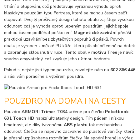
trhání a olupování, což představuje výraznou výhodu oproti
klasickým pouzdům typu Fortress, které se mohou časem začít
olupovat. Dvojitý prošívaný design tohoto obalu zajišťuje vysokou
odolnost, což je výhoda oproti lepeným pouzdrům, jejichž spoje
mohou časem podléhat poškození.
Magnetické zavírání
přináší
praktické uzavírání bez zbytečných popruhů či pásků. Povrch
obalu je vyroben z měkké PU kůže, která působí příjemně na dotek
a zabraňuje sklouznutí v ruce. Tento obal v
motivu Tree
je navíc
snadno omyvatelný, což zvyšuje jeho užitnou hodnotu.
Pokud si nejste jisti typem pouzdra, zavolejte nám na
602 866 446
a rádi vám poradíme s výběrem pouzdra.
POUZDRO NA DOMA I NA CESTY
Pouzdro
ARMORI Trimer T034
určené pro čtečku
Poketbook
631 Touch HD
nabízí ultratenký design. Tím pádem i nízkou
hmotnost, ale díky tvrzenému
ABS plastu
tak mechanickou
odolnost. Čtečka se napevno zacvakne do plastové vaničky, která
je přesně uzpůsobena rozměrům čtečky. Na spodní hraně je výřez