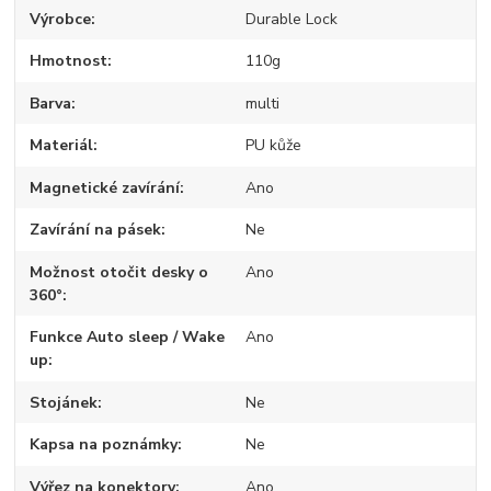
Výrobce
Durable Lock
Hmotnost
110g
Barva
multi
Materiál
PU kůže
Magnetické zavírání
Ano
Zavírání na pásek
Ne
Možnost otočit desky o
Ano
360°
Funkce Auto sleep / Wake
Ano
up
Stojánek
Ne
Kapsa na poznámky
Ne
Výřez na konektory
Ano