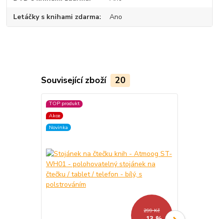
Letáčky s knihami zdarma
Ano
Související zboží
20
TOP produkt
Akce
Akce
Novinka
Novinka
299 Kč
- 13 %