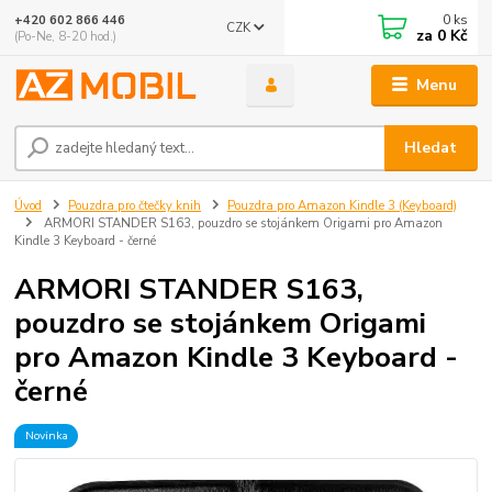
0
ks
+420 602 866 446
CZK
za
0 Kč
(Po-Ne, 8-20 hod.)
Menu
Hledat
Úvod
Pouzdra pro čtečky knih
Pouzdra pro Amazon Kindle 3 (Keyboard)
ARMORI STANDER S163, pouzdro se stojánkem Origami pro Amazon
Kindle 3 Keyboard - černé
ARMORI STANDER S163,
pouzdro se stojánkem Origami
pro Amazon Kindle 3 Keyboard -
černé
Novinka