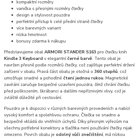
kompaktní rozměry
vanička s přesnými rozměry čtečky
design a stylovost pouzdra
perfektní přístup k celé přední straně čtečky
více barevných variant
nízka hmotnost
bonusy zdarma k nákupu
Představujeme obal
ARMORI STANDER S163
pro čtečku knih
Kindle 3 Keyboard
v elegantní
černé barvě
. Tento obal je
navržen přesně podle rozměrů čtečky, což zajišťuje perfektní držení
zařízení v obalu. Pravá část obalu je otočná o
360 stupňů
, což
umožňuje snadné a pohodlné
čtení jednou rukou
. Magnetické
zavírání zaručuje bezpečné uzavření pouzdra, čímž chrání čtečku
před poškozením, škrábanci a dalšími nepříznivými vlivy, což je
zvláště důležité při cestování.
Pouzdro je k dispozici v různých barevných provedeních a nabízí
vysoký komfort a spolehlivou ochranu. Čtečka se snadno a
bezpečně vkládá do vnitřních úchytů. Díky přesným výřezům na
všechny potřebné konektory a tlačítka není používání čtečky nijak
omezeno. Povrch obalu je
odolný vůči znečištění
, má nízkou