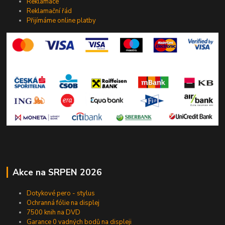
Reklamace
Reklamační řád
Přijímáme online platby
Akce na SRPEN 2026
Dotykové pero - stylus
Ochranná fólie na displej
7500 knih na DVD
Garance 0 vadných bodů na displeji