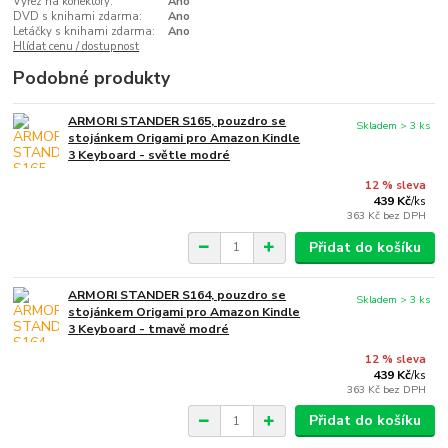
Výřez na konektory:
Ano
DVD s knihami zdarma:
Ano
Letáčky s knihami zdarma:
Ano
Hlídat cenu / dostupnost
Podobné produkty
ARMORI STANDER S165, pouzdro se
Skladem > 3 ks
stojánkem Origami pro Amazon Kindle
3 Keyboard - světle modré
12 % sleva
439 Kč
/
ks
363 Kč
bez DPH
Přidat do košíku
ARMORI STANDER S164, pouzdro se
Skladem > 3 ks
stojánkem Origami pro Amazon Kindle
3 Keyboard - tmavě modré
12 % sleva
439 Kč
/
ks
363 Kč
bez DPH
Přidat do košíku