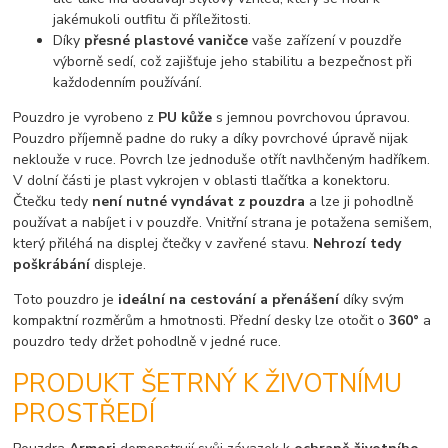
jakémukoli outfitu či příležitosti.
Díky
přesné plastové vaničce
vaše zařízení v pouzdře
výborně sedí, což zajišťuje jeho stabilitu a bezpečnost při
každodenním používání.
Pouzdro je vyrobeno z
PU kůže
s jemnou povrchovou úpravou.
Pouzdro příjemně padne do ruky a díky povrchové úpravě nijak
neklouže v ruce. Povrch lze jednoduše otřít navlhčeným hadříkem.
V dolní části je plast vykrojen v oblasti tlačítka a konektoru.
Čtečku tedy
není nutné vyndávat z pouzdra
a lze ji pohodlně
používat a nabíjet i v pouzdře. Vnitřní strana je potažena semišem,
který přiléhá na displej čtečky v zavřené stavu.
Nehrozí tedy
poškrábání
displeje.
Toto pouzdro je
ideální na cestování a přenášení
díky svým
kompaktní rozměrům a hmotnosti. Přední desky lze otočit o
360°
a
pouzdro tedy držet pohodlně v jedné ruce.
PRODUKT ŠETRNÝ K ŽIVOTNÍMU
PROSTŘEDÍ