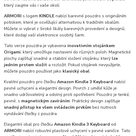
který zaujme vás i vaše okolí.
ARMORI
s logem
KINDLE
nabízí barevné pouzdro s originálním
potiskem, které je osvěžující alternativou k tradičním obalům.
Můžete si vybrat z široké škály barevných provedení a designů,
které dodají vaší elektronice osobitý šarm.
Tato verze pouzdra je vybavena
inovativním stojánkem
Origami
, který umožňuje nastavení do různých poloh. Magnetické
plochy zajišťují snadné a stabilní složení stojánku, který
lze
jedním prstem složit
a rozložit. Pokud stojánek nevyužijete,
můžete pouzdro používat jako
klasický obal
.
Kvalitní pouzdro pro čtečku
Amazon Kindle 3 Keyboard
nabízí
pevné uchycení a elegantní design. Povrch z umělé kůže je
snadno udržovatelný a odolný proti opotřebení. Pouzdro je tenké,
pevné, s
magnetickým zavíráním
. Praktický design zajišťuje
snadný přístup ke všem ovládacím prvkům
bez nutnosti
vyndávání čtečky z pouzdra.
Elegantní obal pro čtečku
Amazon Kindle 3 Keyboard
od
ARMORI
nabízí robustní plastové uchycení v pevné vaničce. Tato