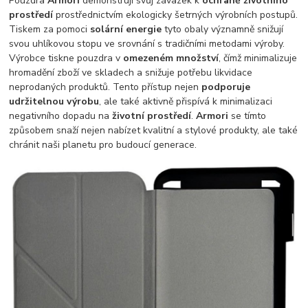
Pouzdra
Armori
demonstrují svůj závazek k
ochraně životního
prostředí
prostřednictvím ekologicky šetrných výrobních postupů.
Tiskem za pomoci
solární energie
tyto obaly významně snižují
svou uhlíkovou stopu ve srovnání s tradičními metodami výroby.
Výrobce tiskne pouzdra v
omezeném množství
, čímž minimalizuje
hromadění zboží ve skladech a snižuje potřebu likvidace
neprodaných produktů. Tento přístup nejen
podporuje
udržitelnou výrobu
, ale také aktivně přispívá k minimalizaci
negativního dopadu na
životní prostředí
.
Armori
se tímto
způsobem snaží nejen nabízet kvalitní a stylové produkty, ale také
chránit naši planetu pro budoucí generace.