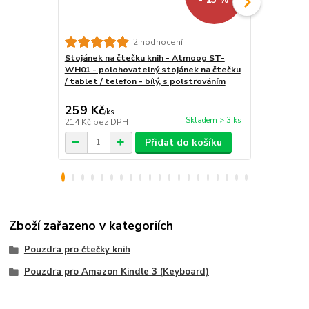
Univerzální
2 hodnocení
čtečky - Qu
Stojánek na čtečku knih - Atmoog ST-
pouzdro pro 
WH01 - polohovatelný stojánek na čtečku
magnetické 
/ tablet / telefon - bílý, s polstrováním
259 Kč
399 Kč
/
ks
/
ks
Skladem > 3 ks
214 Kč
bez DPH
330 Kč
bez 
Přidat do košíku
Zboží zařazeno v kategoriích
Pouzdra pro čtečky knih
Pouzdra pro Amazon Kindle 3 (Keyboard)