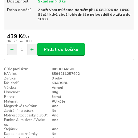
Dostupnost
Skladem > 3 ks
Doba dodání
Zboží Vám můžeme doručit již 10.08.2026 do 16:00.
Stačí, když zboží objednáte nejpozději do zítra do
18:00
439 Kč
/
ks
363 Kč
bez DPH
Přidat do košíku
Číslo produktu:
001.K3ARSBL
EAN kód:
8594211257602
Záruka:
3 roky
Kód zboží:
K3ARSBL
Výrobce:
Armori
Hmotnost:
90g
Barva:
černá
Materiál:
PU kůže
Magnetické zavírání:
Ano
Zavírání na pásek:
Ne
Možnost otočit desky o 360°:
Ano
Funkce Auto sleep / Wake
Ano
up:
Stojánek:
Ano
Kapsa na poznámky:
Ne