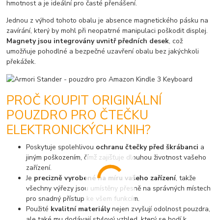
hmotnost a je ideální pro časté přenášení.
Jednou z výhod tohoto obalu je absence magnetického pásku na
zavírání, který by mohl při neopatrné manipulaci poškodit displej.
Magnety jsou integrovány uvnitř předních desek
, což
umožňuje pohodlné a bezpečné uzavření obalu bez jakýchkoli
překážek.
PROČ KOUPIT ORIGINÁLNÍ
POUZDRO PRO ČTEČKU
ELEKTRONICKÝCH KNIH?
Poskytuje spolehlivou
ochranu čtečky před škrábanci
a
jiným poškozením, čímž zajišťuje dlouhou životnost vašeho
zařízení.
Je
precizně vyrobené na míru vašeho zařízení
, takže
všechny výřezy jsou umístěny přesně na správných místech
pro snadný přístup ke všem funkcím.
Použité
kvalitní materiály
nejen zvyšují odolnost pouzdra,
ale také mu dodávají stylový vzhled, který se hodí k