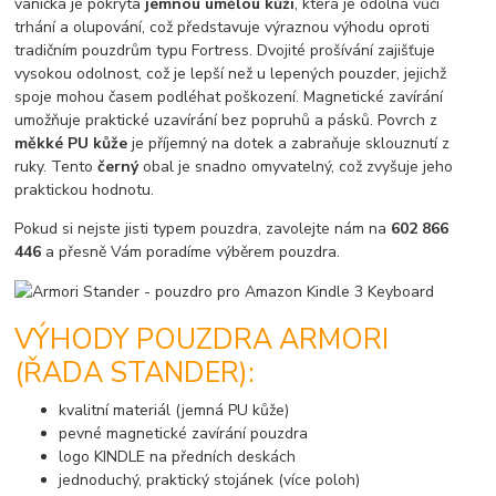
vanička je pokryta
jemnou umělou kůží
, která je odolná vůči
trhání a olupování, což představuje výraznou výhodu oproti
tradičním pouzdrům typu Fortress. Dvojité prošívání zajišťuje
vysokou odolnost, což je lepší než u lepených pouzder, jejichž
spoje mohou časem podléhat poškození. Magnetické zavírání
umožňuje praktické uzavírání bez popruhů a pásků. Povrch z
měkké PU kůže
je příjemný na dotek a zabraňuje sklouznutí z
ruky. Tento
černý
obal je snadno omyvatelný, což zvyšuje jeho
praktickou hodnotu.
Pokud si nejste jisti typem pouzdra, zavolejte nám na
602 866
446
a přesně Vám poradíme výběrem pouzdra.
VÝHODY POUZDRA ARMORI
(ŘADA STANDER):
kvalitní materiál (jemná PU kůže)
pevné magnetické zavírání pouzdra
logo KINDLE na předních deskách
jednoduchý, praktický stojánek (více poloh)