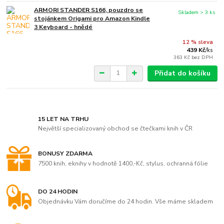
ARMORI STANDER S166, pouzdro se
Skladem > 3 ks
stojánkem Origami pro Amazon Kindle
3 Keyboard - hnědé
12 % sleva
439 Kč
/
ks
363 Kč
bez DPH
Přidat do košíku
15 LET NA TRHU
Největší specializovaný obchod se čtečkami knih v ČR
BONUSY ZDARMA
7500 knih, eknihy v hodnotě 1400,-Kč, stylus, ochranná fólie
DO 24 HODIN
Objednávku Vám doručíme do 24 hodin. Vše máme skladem