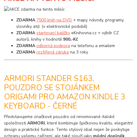
ZDARMA
7500 knih na DVD
+ mapy, návody, programy,
slovníky atd. (v elektronické podobě)
ZDARMA
startovací balíčky
eKnihovna.cz + výběr CZ
autorů, knihy v hodnotě
900,-Kč
ZDARMA
odborná podpora
na telefonu a emailem
ZDARMA
rozšířená záruka
na 3 roky
ARMORI STANDER S163,
POUZDRO SE STOJÁNKEM
ORIGAMI PRO AMAZON KINDLE 3
KEYBOARD - ČERNÉ
Představujeme značkové pouzdro od renomované italské
společnosti
ARMORI
, které kombinuje špičkovou kvalitu, elegantní
design a praktické funkce. Tento stylový obal nejen že poskytuje
ochranu vašemu zařízení, ale také slouží jako
módní doplněk
,