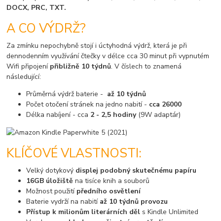
DOCX, PRC, TXT.
A CO VÝDRŽ?
Za zmínku nepochybně stojí i úctyhodná výdrž, která je při
dennodenním využívání čtečky v délce cca 30 minut při vypnutém
Wifi připojení
přibližně 10 týdnů
. V číslech to znamená
následující:
Průměrná výdrž baterie -
až 10 týdnů
Počet otočení stránek na jedno nabití -
cca 26000
Délka nabíjení - cca
2 - 2,5 hodiny
(9W adaptár)
KLÍČOVÉ VLASTNOSTI:
Velký dotykový
displej podobný skutečnému papíru
16GB úložiště
na tisíce knih a souborů
Možnost použití
předního osvětlení
Baterie vydrží na nabití
až 10 týdnů provozu
Přístup k milionům literárních děl
s Kindle Unlimited