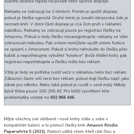
vlastně obdoba tapety na pozadí nebo spořiče displeje.
Reklamy se zobrazují na 2 místech. Prvním je spořič displeje,
pokud je čtečka vypnutá. Druhé místo je úvodní obrazovka, kde je
seznam knih. V dolní části displeje je cca 2cm pruh s reklamní
nabídkou. Reklamy se zobrazují pouze po registraci čtečky na
Amazonu. Pokud si tedy čtečku nezaregistrujete, reklamy se Vám
zobrazovat nebudou. Pak ovšem nemůžete využít online funkce
ve spojení s Amazonem. Pokud si knihy nahráváte do čtečky přes
kablík a nepotřebujete vytvářet "kolekce" (kvůli třídění knih), pak
registraci nepotřebujete a čtečku máte bez reklam.
Vždy je tedy se potřeba zvolit verzi s reklamou nebo bez reklam.
Zákazníci často volí verzi bez reklam, pokud mají čtečku např. jako
dárek pro někoho. Nebo také pokud je rozdíl v ceně malý. Někdy
bývá třeba pouze 100-200,-Kč. Pro bližší vysvětlení této
problematiky volejte na
602 866 446
.
Mějte všechny své oblíbené i nové knihy stále u sebe v
kompaktním balení, a to pomocí čtečky knih
Amazon Kindle
Paperwhite 5 (2021)
. Radost udělá všem, kteří rádi čtou a