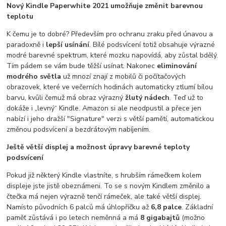
Nový Kindle Paperwhite 2021 umožňuje změnit barevnou
teplotu
K čemu je to dobré? Především pro ochranu zraku před únavou a
paradoxně i
lepší usínání
. Bílé podsvícení totiž obsahuje výrazné
modré barevné spektrum, které mozku napovídá, aby zůstal bdělý.
Tím pádem se vám bude těžší usínat. Nakonec
eliminování
modrého světla
už mnozí znají z mobilů či počítačových
obrazovek, které ve večerních hodinách automaticky ztlumí bílou
barvu, kvůli čemuž má obraz výrazný
žlutý nádech
. Teď už to
dokáže i „levný“ Kindle. Amazon si ale neodpustil a přece jen
nabízí i jeho dražší "Signature" verzi s větší pamětí, automatickou
změnou podsvícení a bezdrátovým nabíjením.
Ještě větší displej a možnost úpravy barevné teploty
podsvícení
Pokud již některý Kindle vlastníte, s hrubším rámečkem kolem
displeje jste jistě obeznámeni. To se s novým Kindlem změnilo a
čtečka má nejen výrazně tenčí rámeček, ale také větší displej.
Namísto původních 6 palců má úhlopříčku až
6,8 palce
. Základní
paměť zůstává i po letech neměnná a má
8 gigabajtů
(možno