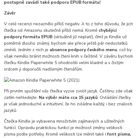
postupně zavádí také podporu EPUB formátu!
Závěr
V celé recenzi nezaznělo příliš negativ. A to z toho důvodu, že jich
čtečka od Amazonu skutečně příliš nemá. Kromě
chybějící
podpory formátu EPUB
(sktuálně již neplatí), čímž je Kindle už
poměrně dlouho známý, bychom ale přece ještě pár nedostatků
zmínili. Jedním z nich je
absence podpory českého menu
, což by
však nemělo bránit možnosti čtení knih v češtině. V závěru bychom
čtečku Kindle Paperwhite 5 ohodnotili velmi kladně a s čistým
srdcem ji doporučili nadšeným čtenářům.
Při prvním spuštění vás čtečka vyzve zvolit jazyk. Češtinu zde však
zatím nehledejte.
Na výběr máte cca 15 jazyků
. Ovládání čtečky
je však jednoduché a intuitivní, že ho zvládne každý, i bez znalosti
jazyků.
Čtečka Kindle je vybavena množstvím zajímavých a užitečných
funkcí. Opravdu praktickou funkcí je možnost změny velikosti
písma podle potřeby. Kromě velikosti lze měnit také i
font písma,