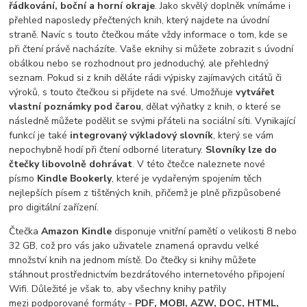
řádkování, boční a horní okraje
. Jako skvělý doplněk vnímáme i
přehled naposledy přečtených knih, který najdete na úvodní
straně. Navíc s touto čtečkou máte vždy informace o tom, kde se
při čtení právě nacházíte. Vaše eknihy si můžete zobrazit s úvodní
obálkou nebo se rozhodnout pro jednoduchý, ale přehledný
seznam. Pokud si z knih děláte rádi výpisky zajímavých citátů či
výroků, s touto čtečkou si přijdete na své. Umožňuje
vytvářet
vlastní poznámky pod čarou
, dělat výňatky z knih, o které se
následně můžete podělit se svými přáteli na sociální síti. Vynikající
funkcí je také
integrovaný výkladový slovník
, který se vám
nepochybně hodí při čtení odborné literatury.
Slovníky lze do
čtečky libovolně dohrávat
. V této čtečce naleznete nové
písmo
Kindle Bookerly
, které je vydařeným spojením těch
nejlepších písem z tištěných knih, přičemž je plně přizpůsobené
pro digitální zařízení.
Čtečka
Amazon Kindle
disponuje vnitřní pamětí o velikosti 8 nebo
32 GB, což pro vás jako uživatele znamená opravdu velké
množství knih na jednom místě. Do čtečky si knihy můžete
stáhnout prostřednictvím bezdrátového internetového připojení
Wifi. Důležité je však to, aby všechny knihy patřily
mezi podporované formáty -
PDF, MOBI, AZW, DOC, HTML,