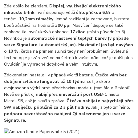
Zde došlo ke zlepšení.
Displej, využívající elektronického
inkoustu E-Ink
, nyní disponuje větší
úhlopříčkou 6,8?
a
tenčími
10,2mm rámečky
. Jemné rozlišení je zachované, hustota
bodů zůstává na hodnotě
300 ppi
. Nasvícení displeje se také
zdokonalilo, nyní ukrývá dokonce
17 diod
(místo původních 5).
Novinkou je
automatické nastavení teplých barev (v případě
verze Signature i automatický jas). Maximální jas byl navýšen
o 10 %,
četba na přímém slunci tedy není problémem. Světelná
technologie je zároveň velmi šetrná k vašim očím, což je další plus.
Ovládání je výhradně dotykové a velmi intuitivní.
Zdokonalení nastalo i v případě výdrži baterie. Čtečka
vám bez
dobíjení zvládne fungovat až 10 týdnu
, což je skoro
dvojnásobná výdrž proti předchozímu modelu (tam šlo o 6 týdnů).
Nově se přístroj
nabíjí přes univerzální port USB-C
místo
MicroUSB, což je skvělá zpráva.
Čtečku nabijete nejrychleji přes
9W nabíječku přibližně za 2 a půl hodiny.
Jak již bylo zmíněno
,
podporu bezdrátového nabíjení Qi nalezneme jen u verze
Signature.