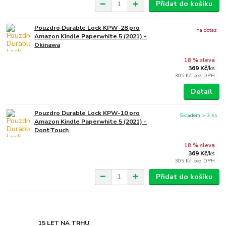
Přidat do košíku
Pouzdro Durable Lock KPW-28 pro
na dotaz
Amazon Kindle Paperwhite 5 (2021) -
Okinawa
18 % sleva
369 Kč
/
ks
305 Kč
bez DPH
Detail
Pouzdro Durable Lock KPW-10 pro
Skladem > 3 ks
Amazon Kindle Paperwhite 5 (2021) -
DontTouch
18 % sleva
369 Kč
/
ks
305 Kč
bez DPH
Přidat do košíku
15 LET NA TRHU