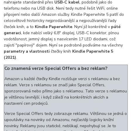
nahrajete standardně přes
USB-C kabel
, podobně jako do
telefonu nebo na USB disk. Není tedy nutné řešit WiFi, online
připojení nebo další Amazon služby. Kindle Paperwhite 5 patří do
celosvětově historicky nejprodávanější a nejpoužívanější řady
čteček knih, a to
Kindle Paperwhite
. Nyní již konkrétně v
páté
generaci
, kde nabízí velký 6,8" displej, USB-C konektor, plnou
vodotěsnost, jemný displej s nasvícením 17 LED diodami, což
zajistí "papírový" dojem. Nyní se podrobně podíváme na všechny
parametry a vlastnosti
čtečky knih
Kindle Paperwhite 5
(2021)
.
Co znamená verze Special Offers a bez reklam?
Amazon u každé čtečky Kindle rozlišuje verzi s reklamou a bez
reklam. Verze s reklamou se značí jako Special Offers,
sponzorovaná nebo přímo jako s reklamou. Tato verze s reklamou
je většinou levnější, i když záleží na konkrétních akcích a
nastavení cen prodejců.
Verze Special Offers tedy zobrazuje reklamu. Většinou se jedná o
upoutávky na novinky od Amazonu, nejčastěji logicky knižní
novinky. Reklamy jsou statické, neblikají, nepohybují se. Je to