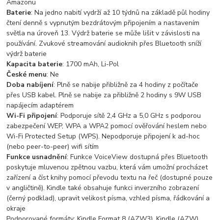
Amazonu
Baterie
: Na jedno nabití vydrží až 10 týdnů na základě půl hodiny
čtení denně s vypnutým bezdrátovým připojením a nastavením
světla na úroveň 13. Výdrž baterie se může lišit v závislosti na
používání. Zvukové streamování audioknih přes Bluetooth sníží
výdrž baterie
Kapacita baterie
: 1700 mAh, Li-Pol
České menu
: Ne
Doba nabíjení
: Plně se nabije přibližně za 4 hodiny z počítače
přes USB kabel. Plně se nabije za přibližně 2 hodiny s 9W USB
napájecím adaptérem
Wi-Fi připojení
: Podporuje sítě 2,4 GHz a 5,0 GHz s podporou
zabezpečení WEP, WPA a WPA2 pomocí ověřování heslem nebo
Wi-Fi Protected Setup (WPS). Nepodporuje připojení k ad-hoc
(nebo peer-to-peer) wifi sítím
Funkce usnadnění
: Funkce VoiceView dostupná přes Bluetooth
poskytuje mluvenou zpětnou vazbu, která vám umožní procházet
zařízení a číst knihy pomocí převodu textu na řeč (dostupné pouze
v angličtině). Kindle také obsahuje funkci inverzního zobrazení
(černý podklad), upravit velikost písma, vzhled písma, řádkování a
okraje
Podporované formáty: Kindle Format 8 (AZW3), Kindle (AZW),