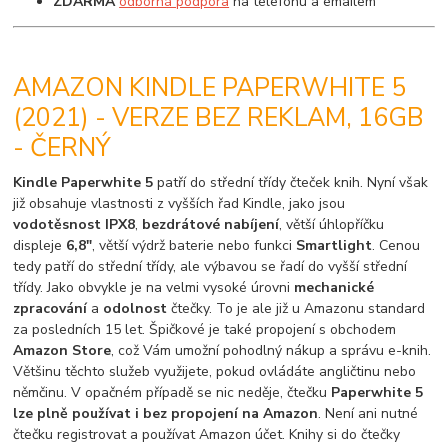
ZDARMA
odborná podpora
na telefonu a emailem
AMAZON KINDLE PAPERWHITE 5
(2021) - VERZE BEZ REKLAM, 16GB
- ČERNÝ
Kindle Paperwhite 5
patří do střední třídy čteček knih. Nyní však
již obsahuje vlastnosti z vyšších řad Kindle, jako jsou
vodotěsnost IPX8
,
bezdrátové nabíjení
, větší úhlopříčku
displeje
6,8"
, větší výdrž baterie nebo funkci
Smartlight
. Cenou
tedy patří do střední třídy, ale výbavou se řadí do vyšší střední
třídy. Jako obvykle je na velmi vysoké úrovni
mechanické
zpracování
a
odolnost
čtečky. To je ale již u Amazonu standard
za posledních 15 let. Špičkové je také propojení s obchodem
Amazon Store
, což Vám umožní pohodlný nákup a správu e-knih.
Většinu těchto služeb využijete, pokud ovládáte angličtinu nebo
němčinu. V opačném případě se nic neděje, čtečku
Paperwhite 5
lze plně používat i bez propojení na Amazon
. Není ani nutné
čtečku registrovat a používat Amazon účet. Knihy si do čtečky