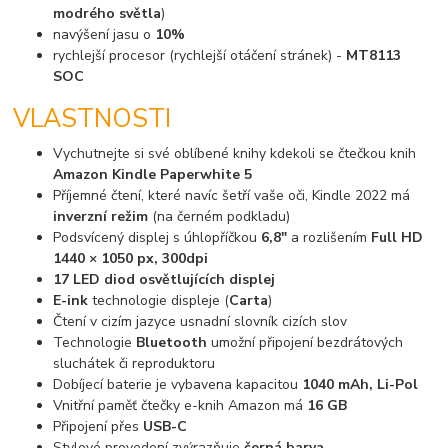
modrého světla
)
navýšení jasu o
10%
rychlejší procesor (rychlejší otáčení stránek) -
MT8113
SOC
VLASTNOSTI
Vychutnejte si své oblíbené knihy kdekoli se čtečkou knih
Amazon Kindle Paperwhite 5
Příjemné čtení, které navíc šetří vaše oči, Kindle 2022 má
inverzní režim
(na černém podkladu)
Podsvícený displej s úhlopříčkou
6,8"
a rozlišením
Full HD
1440 × 1050 px, 300dpi
17 LED diod osvětlujících displej
E-ink
technologie displeje (
Carta
)
Čtení v cizím jazyce usnadní slovník cizích slov
Technologie
Bluetooth
umožní připojení bezdrátových
sluchátek či reproduktoru
Dobíjecí baterie je vybavena kapacitou
1040 mAh, Li-Pol
Vnitřní paměť čtečky e-knih Amazon má
16 GB
Připojení přes
USB-C
Stylové provedení zvýrazňuje
černá barva