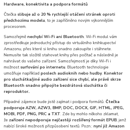
Hardware, konektivita a podpora formátů
Čtečka
slibuje až o 20 % rychlejší otáčení stránek oproti
předchozímu modelu
, to je zapříčiněno novým výkonnějším
procesorem.
Samozřejmě
nechybí Wi-Fi ani Bluetooth
. Wi-Fi modul vám
zprostředkuje jednoduchý přístup do virtuálního knihkupectví
Amazonu, přes které si knihu snadno zakoupíte i stáhnete.
Nemusíte tak složitě stahovat knihy přes počítač a následně je
nahrávat do vašeho zařízení. Samozřejmostí je díky Wi-Fi i
možnost
surfování po internetu
. Bluetooth technologie
umožňuje například
poslech audioknih nebo hudby
.
Konektor
pro sluchátka/jiné audio zařízení sice chybí, ale právě skrze
Bluetooth snadno připojíte bezdrátová sluchátka či
reproduktor.
Případné zájemce bude jistě zajímat i podpora formátů.
Čtečka
podporuje AZW, AZW3, BMP, DOC, DOCX, GIF, HTML, JPEG,
MOBI, PDF, PNG, PRC a TXT
. Zde by mohlo někoho zklamat,
že
zařízení nepodporuje nejčastěji rozšířený formát EPUB
, jenž
nabízí široké možnosti přizpůsobení textů. Pozn.:
nyní již Amazon