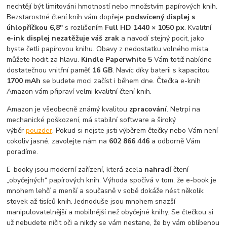
nechtějí být limitováni hmotností nebo množstvím papírových knih.
Bezstarostné čtení knih vám dopřeje
podsvícený displej s
úhlopříčkou 6,8"
s rozlišením
Full HD 1440 × 1050 px
. Kvalitní
e-ink displej nezatěžuje váš zrak
a navodí stejný pocit, jako
byste četli papírovou knihu. Obavy z nedostatku volného místa
můžete hodit za hlavu.
Kindle Paperwhite 5
Vám totiž nabídne
dostatečnou vnitřní paměť
16 GB
. Navíc díky baterii s kapacitou
1700 mAh
se budete moci začíst i během dne. Čtečka e-knih
Amazon vám připraví velmi kvalitní čtení knih.
Amazon je všeobecně známý kvalitou
zpracování
. Netrpí na
mechanické poškození, má stabilní software a široký
výběr
pouzder
. Pokud si nejste jisti výběrem čtečky nebo Vám není
cokoliv jasné, zavolejte nám na
602 866 446
a odborně Vám
poradíme.
E-booky jsou moderní zařízení, která zcela
nahradí
čtení
„obyčejných“ papírových knih. Výhoda spočívá v tom, že e-book je
mnohem lehčí a menší a současně v sobě dokáže nést několik
stovek až tisíců knih. Jednoduše jsou mnohem snazší
manipulovatelnější a mobilnější než obyčejné knihy. Se čtečkou si
už nebudete ničit oči a nikdy se vám nestane, že by vám oblíbenou