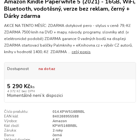
Amazon Kindle Paperwhite 5 (2021) - 16GB, WiFi,
Bluetooth, vodotěsný, verze bez reklam, černý +
Dárky zdarma
AKCE NA TENTO MĚSÍC: ZDARMA dotykové pero - stylus v ceně 79,-Kč
ZDARMA 7500 knih na DVD + mapy, návody, programy, slovníky atd. (v
elektronické podobě) ZDARMA garance 0 vadných bodů na displeji
ZDARMA startovací balíčky Palmknihy + eKnihovna.cz + výběr CZ autorů,
knihy v hodnotě 1400,-Kč ZDARMA ...
celý popis
Dostupnost
na dotaz
5 290 Kč
/
ks
4 372 Kč
bez DPH
Momentálně není k dispozici
Číslo produktu:
014.KPW516BRBL
EAN kód:
840268955588
Výrobce:
Amazon
Kód zboží:
KPW516BRBL
Záruka:
2 roky
Barva:
černá
Velikost displeje:
6,8"