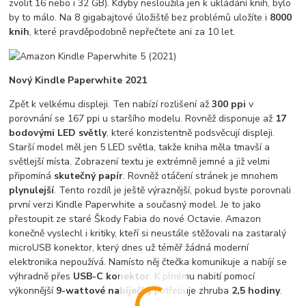
zvolit 16 nebo i 32 GB). Kdyby nesloužila jen k ukládání knih, bylo
by to málo. Na 8 gigabajtové úložiště bez problémů uložíte i
8000
knih
, které pravděpodobně nepřečtete ani za 10 let.
Nový Kindle Paperwhite 2021
Zpět k velkému displeji. Ten nabízí rozlišení až
300 ppi
v
porovnání se 167 ppi u staršího modelu. Rovněž disponuje až
17
bodovými LED světly
, které konzistentně podsvěcují displeji.
Starší model měl jen 5 LED světla, takže kniha měla tmavší a
světlejší místa. Zobrazení textu je extrémně jemné a již velmi
připomíná
skutečný papír
. Rovněž otáčení stránek je mnohem
plynulejší
. Tento rozdíl je ještě výraznější, pokud byste porovnali
první verzi Kindle Paperwhite a současný model. Je to jako
přestoupit ze staré Škody Fabia do nové Octavie. Amazon
konečně vyslechl i kritiky, kteří si neustále stěžovali na zastaralý
microUSB konektor, který dnes už téměř žádná moderní
elektronika nepoužívá. Namísto něj čtečka komunikuje a nabíjí se
výhradně přes
USB-C konektor
. K plnému nabití pomocí
výkonnější
9-wattové nabíječky
potřebuje zhruba
2,5 hodiny
.