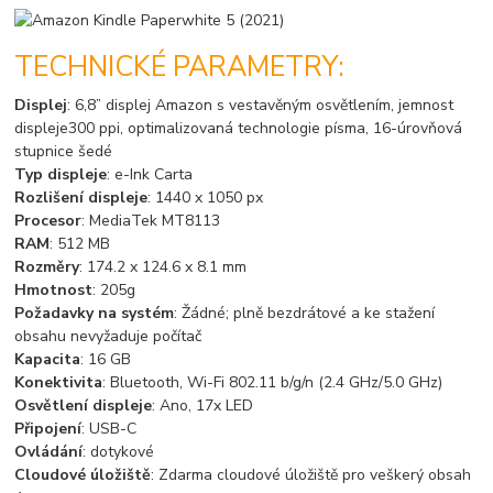
TECHNICKÉ PARAMETRY:
Displej
: 6,8” displej Amazon s vestavěným osvětlením, jemnost
displeje300 ppi, optimalizovaná technologie písma, 16-úrovňová
stupnice šedé
Typ displeje
: e-Ink Carta
Rozlišení displeje
: 1440 x 1050 px
Procesor
: MediaTek MT8113
RAM
: 512 MB
Rozměry
: 174.2 x 124.6 x 8.1 mm
Hmotnost
: 205g
Požadavky na systém
: Žádné; plně bezdrátové a ke stažení
obsahu nevyžaduje počítač
Kapacita
: 16 GB
Konektivita
: Bluetooth, Wi-Fi 802.11 b/g/n (2.4 GHz/5.0 GHz)
Osvětlení displeje
: Ano, 17x LED
Připojení
: USB-C
Ovládání
: dotykové
Cloudové úložiště
: Zdarma cloudové úložiště pro veškerý obsah