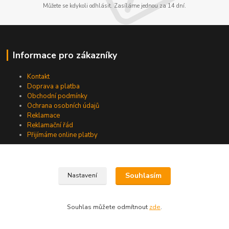
Můžete se kdykoli odhlásit. Zasíláme jednou za 14 dní.
Informace pro zákazníky
Kontakt
Doprava a platba
Obchodní podmínky
Ochrana osobních údajů
Reklamace
Reklamační řád
Přijímáme online platby
Souhlasím
Nastavení
Souhlas můžete odmítnout
zde
.