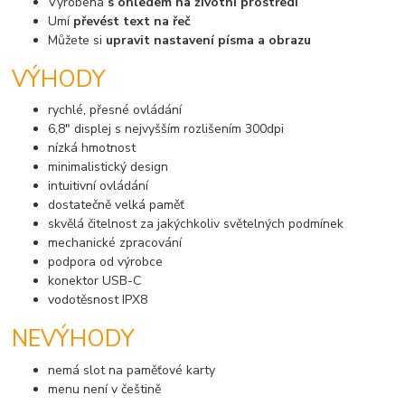
Vyrobena
s ohledem na životní prostředí
Umí
převést text na řeč
Můžete si
upravit nastavení písma a obrazu
VÝHODY
rychlé, přesné ovládání
6,8" displej s nejvyšším rozlišením 300dpi
nízká hmotnost
minimalistický design
intuitivní ovládání
dostatečně velká paměť
skvělá čitelnost za jakýchkoliv světelných podmínek
mechanické zpracování
podpora od výrobce
konektor USB-C
vodotěsnost IPX8
NEVÝHODY
nemá slot na paměťové karty
menu není v češtině