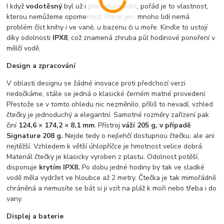
I když
vodotěsný
byl už i předešlý model, pořád je to vlastnost,
kterou nemůžeme opomenout. Přece jen, mnoho lidí nemá
problém číst knihy i ve vaně, u bazénu či u moře. Kindle to ustojí
díky odolnosti
IPX8
, což znamená zhruba půl hodinové ponoření v
mělčí vodě.
Design a zpracování
V oblasti designu se žádné inovace proti předchozí verzi
nedočkáme, stále se jedná o klasické černém matné provedení.
Přestože se v tomto ohledu nic nezměnilo, příliš to nevadí, vzhled
čtečky je jednoduchý a elegantní. Samotné rozměry zařízení pak
činí
124,6 × 174,2 × 8,1 mm
. Přístroj
váží 205 g, v případě
Signature 208 g.
Nejde tedy o nejlehčí dostupnou čtečku, ale ani
nejtěžší. Vzhledem k větší úhlopříčce je hmotnost velice dobrá.
Materiál čtečky je klasicky vyroben z plastu. Odolnost potěší,
disponuje
krytím IPX8.
Po dobu jedné hodiny by tak ve sladké
vodě měla vydržet ve hloubce až 2 metry. Čtečka je tak mimořádně
chráněná a nemusíte se bát si ji vzít na pláž k moři nebo třeba i do
vany.
Displej a baterie