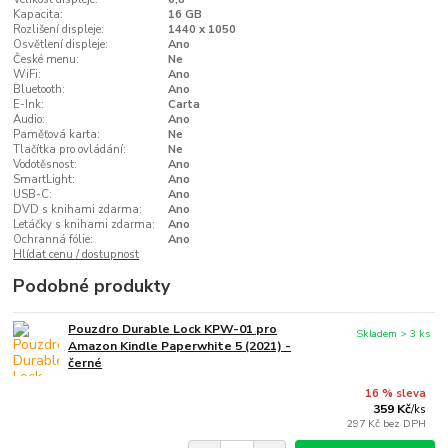
Kapacita:
16 GB
Rozlišení displeje:
1440 x 1050
Osvětlení displeje:
Ano
České menu:
Ne
WiFi:
Ano
Bluetooth:
Ano
E-Ink:
Carta
Audio:
Ano
Paměťová karta:
Ne
Tlačítka pro ovládání:
Ne
Vodotěsnost:
Ano
SmartLight:
Ano
USB-C:
Ano
DVD s knihami zdarma:
Ano
Letáčky s knihami zdarma:
Ano
Ochranná fólie:
Ano
Hlídat cenu / dostupnost
Podobné produkty
Pouzdro Durable Lock KPW-01 pro
Skladem > 3 ks
Amazon Kindle Paperwhite 5 (2021) -
černé
16 % sleva
359 Kč
/
ks
297 Kč
bez DPH