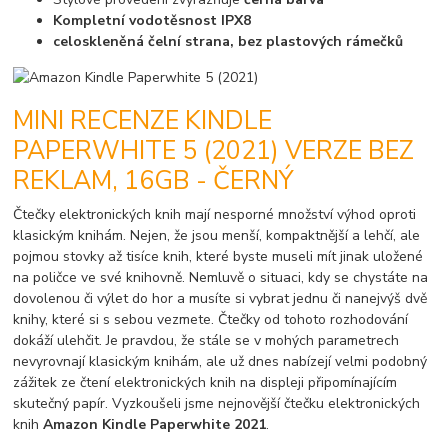
Kompletní vodotěsnost IPX8
celoskleněná čelní strana, bez plastových rámečků
MINI RECENZE KINDLE
PAPERWHITE 5 (2021) VERZE BEZ
REKLAM, 16GB - ČERNÝ
Čtečky elektronických knih mají nesporné množství výhod oproti
klasickým knihám. Nejen, že jsou menší, kompaktnější a lehčí, ale
pojmou stovky až tisíce knih, které byste museli mít jinak uložené
na poličce ve své knihovně. Nemluvě o situaci, kdy se chystáte na
dovolenou či výlet do hor a musíte si vybrat jednu či nanejvýš dvě
knihy, které si s sebou vezmete. Čtečky od tohoto rozhodování
dokáží ulehčit. Je pravdou, že stále se v mohých parametrech
nevyrovnají klasickým knihám, ale už dnes nabízejí velmi podobný
zážitek ze čtení elektronických knih na displeji připomínajícím
skutečný papír. Vyzkoušeli jsme nejnovější čtečku elektronických
knih
Amazon Kindle Paperwhite 2021
.