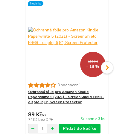
Novinka
Novinka
109 Kč
- 18 %
3 hodnocení
Ochranná fólie pro Amazon Kindle
ARMORI Zipp
Paperwhite 5 (2021) - ScreenShield EB68 -
- Univerzáln
displej 6,8", Screen Protector
textilní, zip
89 Kč
439 Kč
/
ks
/
ks
Skladem > 3 ks
74 Kč
bez DPH
363 Kč
bez 
Přidat do košíku