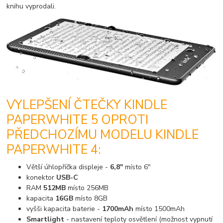
knihu vyprodali.
VYLEPŠENÍ ČTEČKY KINDLE
PAPERWHITE 5 OPROTI
PŘEDCHOZÍMU MODELU KINDLE
PAPERWHITE 4:
Větší úhlopříčka displeje -
6,8"
místo 6"
konektor
USB-C
RAM
512MB
místo 256MB
kapacita
16GB
místo 8GB
vyšši kapacita baterie -
1700mAh
místo 1500mAh
Smartlight
- nastavení teploty osvětlení (možnost vypnutí