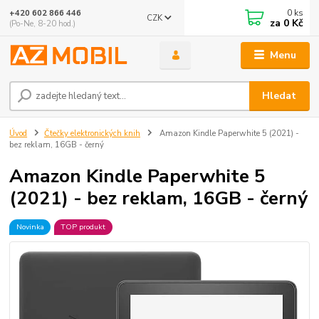
0
ks
+420 602 866 446
CZK
za
0 Kč
(Po-Ne, 8-20 hod.)
Menu
Hledat
Úvod
Čtečky elektronických knih
Amazon Kindle Paperwhite 5 (2021) -
bez reklam, 16GB - černý
Amazon Kindle Paperwhite 5
(2021) - bez reklam, 16GB - černý
Novinka
TOP produkt