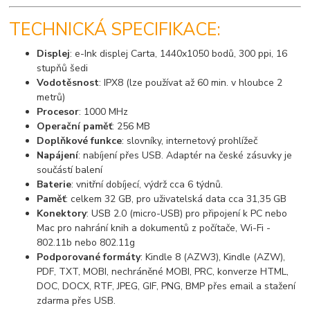
TECHNICKÁ SPECIFIKACE:
Displej
: e-Ink displej Carta, 1440x1050 bodů, 300 ppi, 16
stupňů šedi
Vodotěsnost
: IPX8 (lze používat až 60 min. v hloubce 2
metrů)
Procesor
: 1000 MHz
Operační paměť
: 256 MB
Doplňkové funkce
: slovníky, internetový prohlížeč
Napájení
: nabíjení přes USB. Adaptér na české zásuvky je
součástí balení
Baterie
: vnitřní dobíjecí, výdrž cca 6 týdnů.
Paměť
: celkem 32 GB, pro uživatelská data cca 31,35 GB
Konektory
: USB 2.0 (micro-USB) pro připojení k PC nebo
Mac pro nahrání knih a dokumentů z počítače, Wi-Fi -
802.11b nebo 802.11g
Podporované formáty
: Kindle 8 (AZW3), Kindle (AZW),
PDF, TXT, MOBI, nechráněné MOBI, PRC, konverze HTML,
DOC, DOCX, RTF, JPEG, GIF, PNG, BMP přes email a stažení
zdarma přes USB.