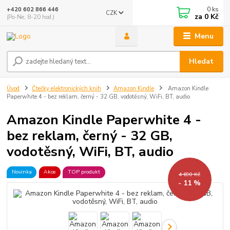
0
ks
+420 602 866 446
CZK
za
0 Kč
(Po-Ne, 8-20 hod.)
Menu
Hledat
Úvod
Čtečky elektronických knih
Amazon Kindle
Amazon Kindle
Paperwhite 4 - bez reklam, černý - 32 GB, vodotěsný, WiFi, BT, audio
Amazon Kindle Paperwhite 4 -
bez reklam, černý - 32 GB,
vodotěsný, WiFi, BT, audio
Novinka
Akce
TOP produkt
4 690 Kč
- 11 %