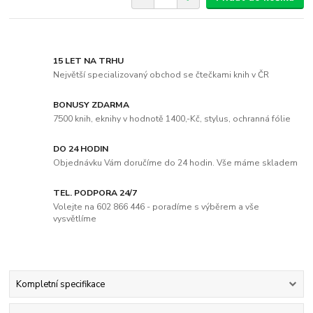
15 LET NA TRHU
Největší specializovaný obchod se čtečkami knih v ČR
BONUSY ZDARMA
7500 knih, eknihy v hodnotě 1400,-Kč, stylus, ochranná fólie
DO 24 HODIN
Objednávku Vám doručíme do 24 hodin. Vše máme skladem
TEL. PODPORA 24/7
Volejte na 602 866 446 - poradíme s výběrem a vše
vysvětlíme
Kompletní specifikace