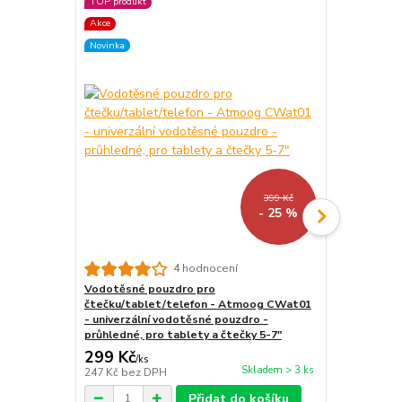
TOP produkt
Akce
Akce
Novinka
Novinka
399 Kč
- 25 %
Univerzální
4 hodnocení
čtečky - Qu
Vodotěsné pouzdro pro
pouzdro pro 
čtečku/tablet/telefon - Atmoog CWat01
magnetické 
- univerzální vodotěsné pouzdro -
průhledné, pro tablety a čtečky 5-7"
299 Kč
399 Kč
/
ks
/
ks
Skladem > 3 ks
247 Kč
bez DPH
330 Kč
bez 
Přidat do košíku