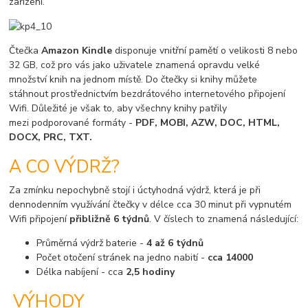
zařízení.
Čtečka
Amazon Kindle
disponuje vnitřní pamětí o velikosti 8 nebo
32 GB, což pro vás jako uživatele znamená opravdu velké
množství knih na jednom místě. Do čtečky si knihy můžete
stáhnout prostřednictvím bezdrátového internetového připojení
Wifi. Důležité je však to, aby všechny knihy patřily
mezi podporované formáty -
PDF, MOBI, AZW, DOC, HTML,
DOCX, PRC, TXT.
A CO VÝDRŽ?
Za zmínku nepochybně stojí i úctyhodná výdrž, která je při
dennodenním využívání čtečky v délce cca 30 minut při vypnutém
Wifi připojení
přibližně 6 týdnů
. V číslech to znamená následující:
Průměrná výdrž baterie -
4 až 6 týdnů
Počet otočení stránek na jedno nabití -
cca 14000
Délka nabíjení - cca
2,5 hodiny
VÝHODY