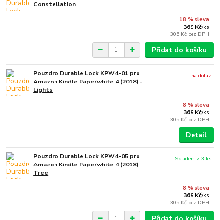
Constellation
18 % sleva
369 Kč
/
ks
305 Kč
bez DPH
Přidat do košíku
Pouzdro Durable Lock KPW4-01 pro
na dotaz
Amazon Kindle Paperwhite 4 (2018) -
Lights
8 % sleva
369 Kč
/
ks
305 Kč
bez DPH
Detail
Pouzdro Durable Lock KPW4-05 pro
Skladem > 3 ks
Amazon Kindle Paperwhite 4 (2018) -
Tree
8 % sleva
369 Kč
/
ks
305 Kč
bez DPH
Přidat do košíku