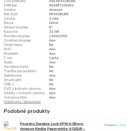
Číslo produktu:
044.KP432BLBR
EAN kód:
841667155562
Výrobce:
Amazon
Kód zboží:
KP432BLBR
Záruka:
2 roky
Barva:
černá
Velikost displeje:
6"
Kapacita:
32 GB
Rozlišení displeje:
1440x1050
Osvětlení displeje:
Ano
České menu:
Ne
WiFi:
Ano
Bluetooth:
Ano
E-Ink:
Carta
Audio:
Ano
Paměťová karta:
Ne
Tlačítka pro ovládání:
Ne
Vodotěsnost:
Ano
SmartLight:
Ne
USB-C:
Ne
DVD s knihami zdarma:
Ano
Letáčky s knihami zdarma:
Ano
Ochranná fólie:
Ano
Hlídat cenu / dostupnost
Podobné produkty
Pouzdro Durable Lock KPW4-08 pro
Skladem > 3 ks
Amazon Kindle Paperwhite 4 (2018) -