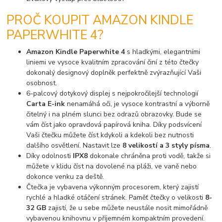
PROČ KOUPIT AMAZON KINDLE
PAPERWHITE 4?
Amazon Kindle Paperwhite 4
s hladkými, elegantními
liniemi ve vysoce kvalitním zpracování činí z této čtečky
dokonalý designový doplněk perfektně zvýrazňující Vaši
osobnost.
6-palcový dotykový displej s nejpokročilejší technologií
Carta E-ink
nenamáhá oči, je vysoce kontrastní a výborně
čitelný i na plném slunci bez odrazů obrazovky. Bude se
vám číst jako opravdová papírová kniha. Díky podsvícení
Vaši čtečku můžete číst kdykoli a kdekoli bez nutnosti
dalšího osvětlení. Nastavit lze
8 velikostí a 3 styly písma
.
Díky odolnosti
IPX8
dokonale chráněna proti vodě, takže si
můžete v klidu číst na dovolené na pláži, ve vaně nebo
dokonce venku za deště.
Čtečka je vybavena výkonným procesorem, který zajistí
rychlé a hladké otáčení stránek. Paměť čtečky o velikosti
8-
32 GB
zajistí, že u sebe můžete neustále nosit mimořádně
vybavenou knihovnu v příjemném kompaktním provedení.