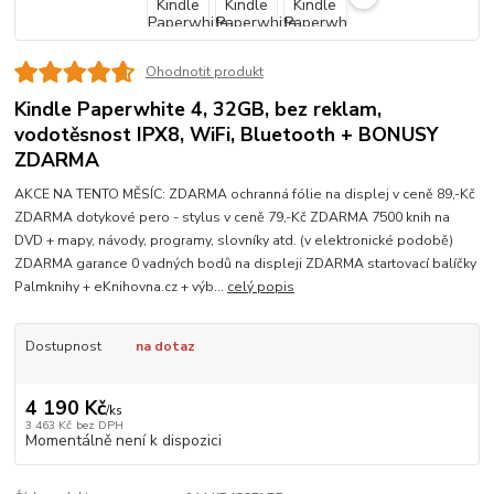
Ohodnotit produkt
Kindle Paperwhite 4, 32GB, bez reklam,
vodotěsnost IPX8, WiFi, Bluetooth + BONUSY
ZDARMA
AKCE NA TENTO MĚSÍC: ZDARMA ochranná fólie na displej v ceně 89,-Kč
ZDARMA dotykové pero - stylus v ceně 79,-Kč ZDARMA 7500 knih na
DVD + mapy, návody, programy, slovníky atd. (v elektronické podobě)
ZDARMA garance 0 vadných bodů na displeji ZDARMA startovací balíčky
Palmknihy + eKnihovna.cz + výb...
celý popis
Dostupnost
na dotaz
4 190 Kč
/
ks
3 463 Kč
bez DPH
Momentálně není k dispozici