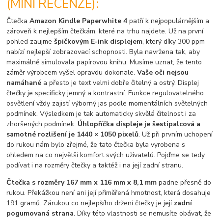
(MINI RECENZE):
Čtečka
Amazon Kindle Paperwhite 4
patří k nejpopulárnějším a
zároveň k nejlepším čtečkám, které na trhu najdete. Už na první
pohled zaujme
špičkovým E-ink displejem
, který díky 300 ppm
nabízí nejlepší zobrazovací schopnosti. Byla navržena tak, aby
maximálně simulovala papírovou knihu. Musíme uznat, že tento
záměr výrobcem vyšel opravdu dokonale.
Vaše oči nejsou
namáhané
a přesto je text velmi dobře čitelný a ostrý. Displej
čtečky je specificky jemný a kontrastní. Funkce regulovatelného
osvětlení vždy zajistí výborný jas podle momentálních světelných
podmínek. Výsledkem je tak automaticky skvělá čitelnost i za
zhoršených podmínek.
Úhlopříčka displeje je šestipalcová a
samotné rozlišení je 1440 × 1050 pixelů
. Už při prvním uchopení
do rukou nám bylo zřejmé, že tato čtečka byla vyrobena s
ohledem na co největší komfort svých uživatelů. Pojďme se tedy
podívat i na rozměry čtečky a taktéž i na její zadní stranu.
Čtečka s rozměry 167 mm x 116 mm x 8,1 mm
padne přesně do
rukou. Překážkou není ani její přiměřená hmotnost, která dosahuje
191 gramů. Zárukou co nejlepšího držení čtečky je její
zadní
pogumovaná strana
. Díky této vlastnosti se nemusíte obávat, že