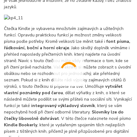
je však jednoduché a intuitivní, že ho zvládne každý, i bez znalosti
jazyků.
Čtečka Kindle je vybavena množstvím zajímavých a užitečných
funkcí. Opravdu praktickou funkcí je možnost změny velikosti
písma podle potřeby. Kromě velikosti lze měnit také i
font písma,
řádkování, boční a horní okraje
. Jako skvělý doplněk vnímáme i
přehled naposledy přečtených knih, který najdete na úvodní
straně. Navíc s touto čtečkou máte vždy informace o tom, kde se
při čtení právě nacházíte. Vaše eknihy si můžete zobrazit s úvodní
obálkou nebo se rozhodnout pro jednoduchý, ale přehledný
seznam. Pokud si z knih děláte rádi výpisky zajímavých citátů či
výroků, s touto čtečkou si přijdete na své. Umožňuje
vytvářet
vlastní poznámky pod čarou
, dělat výňatky z knih, o které se
následně můžete podělit se svými přáteli na sociální síti. Vynikající
funkcí je také
integrovaný výkladový slovník
, který se vám
nepochybně hodí při čtení odborné literatury.
Slovníky lze do
čtečky libovolně dohrávat
. V této čtečce naleznete nové písmo
Kindle Bookerly
, které je vydařeným spojením těch nejlepších
písem z tištěných knih, přičemž je plně přizpůsobené pro digitální