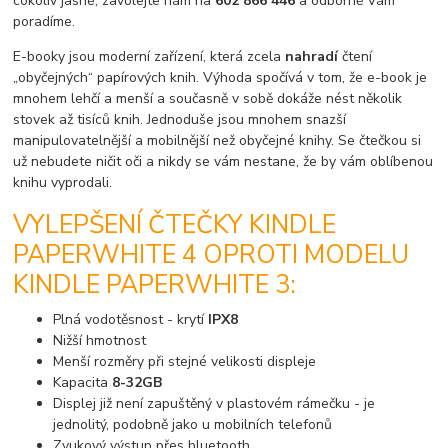
cokoliv jasné, zavolejte nám na
602 866 446
a odborně Vám
poradíme.
E-booky jsou moderní zařízení, která zcela
nahradí
čtení
„obyčejných“ papírových knih. Výhoda spočívá v tom, že e-book je
mnohem lehčí a menší a současně v sobě dokáže nést několik
stovek až tisíců knih. Jednoduše jsou mnohem snazší
manipulovatelnější a mobilnější než obyčejné knihy. Se čtečkou si
už nebudete ničit oči a nikdy se vám nestane, že by vám oblíbenou
knihu vyprodali.
VYLEPŠENÍ ČTEČKY KINDLE
PAPERWHITE 4 OPROTI MODELU
KINDLE PAPERWHITE 3:
Plná vodotěsnost - krytí
IPX8
Nižší hmotnost
Menší rozměry při stejné velikosti displeje
Kapacita
8-32GB
Displej již není zapuštěný v plastovém rámečku - je
jednolitý, podobně jako u mobilních telefonů
Zvukový výstup přes bluetooth