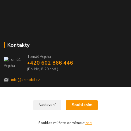
Kontakty
Tomáš Pejcha
+420 602 866 446
(Po-Ne, 8-20 hod.)
info@azmobil.cz
Souhlasím
Nastavení
Veškeré texty a popisy vytvořil Tomáš Pejcha - 2009-2026 © AZMOBIL.CZ
Souhlas můžete odmítnout
zde
.
Vytvořeno na
Eshop-rychle.cz