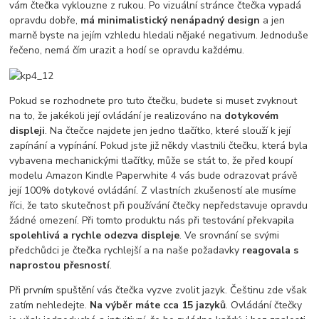
vám čtečka vyklouzne z rukou. Po vizuální stránce čtečka vypadá
opravdu dobře,
má minimalistický nenápadný design
a jen
marně byste na jejím vzhledu hledali nějaké negativum. Jednoduše
řečeno, nemá čím urazit a hodí se opravdu každému.
Pokud se rozhodnete pro tuto čtečku, budete si muset zvyknout
na to, že jakékoli její ovládání je realizováno na
dotykovém
displeji
. Na čtečce najdete jen jedno tlačítko, které slouží k její
zapínání a vypínání. Pokud jste již někdy vlastnili čtečku, která byla
vybavena mechanickými tlačítky, může se stát to, že před koupí
modelu Amazon Kindle Paperwhite 4 vás bude odrazovat právě
její 100% dotykové ovládání. Z vlastních zkušeností ale musíme
říci, že tato skutečnost při používání čtečky nepředstavuje opravdu
žádné omezení. Při tomto produktu nás při testování překvapila
spolehlivá a rychle odezva displeje
. Ve srovnání se svými
předchůdci je čtečka rychlejší a na naše požadavky
reagovala s
naprostou přesností
.
Při prvním spuštění vás čtečka vyzve zvolit jazyk. Češtinu zde však
zatím nehledejte.
Na výběr máte cca 15 jazyků
. Ovládání čtečky