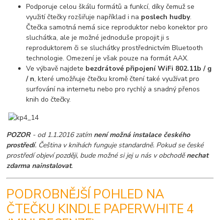
Podporuje celou škálu formátů a funkcí, díky čemuž se
využití čtečky rozšiřuje například i na
poslech hudby
.
Čtečka samotná nemá sice reproduktor nebo konektor pro
sluchátka, ale je možné jednoduše propojit ji s
reproduktorem či se sluchátky prostřednictvím Bluetooth
technologie. Omezení je však pouze na formát AAX.
Ve výbavě najdete
bezdrátové připojení WiFi 802.11b / g
/ n
, které umožňuje čtečku kromě čtení také využívat pro
surfování na internetu nebo pro rychlý a snadný přenos
knih do čtečky.
POZOR
- od 1.1.2016 zatím
není možná instalace českého
prostředí
. Čeština v knihách funguje standardně. Pokud se české
prostředí objeví později, bude možné si jej u nás v obchodě
nechat
zdarma nainstalovat
.
PODROBNĚJŠÍ POHLED NA
ČTEČKU KINDLE PAPERWHITE 4