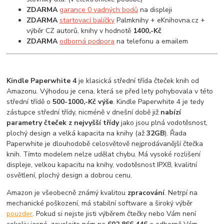
ZDARMA
garance 0 vadných bodů
na displeji
ZDARMA
startovací balíčky
Palmknihy + eKnihovna.cz +
výběr CZ autorů, knihy v hodnotě
1400,-Kč
ZDARMA
odborná podpora
na telefonu a emailem
Kindle Paperwhite 4
je klasická střední třída čteček knih od
Amazonu. Výhodou je cena, která se před lety pohybovala v této
střední třídě o
500-1000,-Kč výše
. Kindle Paperwhite 4 je tedy
zástupce střední třídy, nicméně v dnešní době již
nabízí
parametry čteček z nejvyšší třídy
jako jsou plná vodotěsnost,
plochý design a velká kapacita na knihy (až
32GB
). Řada
Paperwhite je dlouhodobě celosvětově nejprodávanější čtečka
knih. Tímto modelem nelze udělat chybu. Má vysoké rozlišení
displeje, velkou kapacitu na knihy, vodotěsnost IPX8, kvalitní
osvětlení, plochý design a dobrou cenu.
Amazon je všeobecně známý kvalitou
zpracování
. Netrpí na
mechanické poškození, má stabilní software a široký výběr
pouzder
. Pokud si nejste jisti výběrem čtečky nebo Vám není