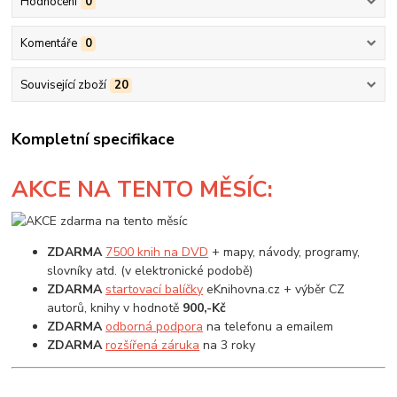
Hodnocení
0
Komentáře
0
Související zboží
20
Kompletní specifikace
AKCE
NA TENTO MĚSÍC:
ZDARMA
7500 knih na DVD
+ mapy, návody, programy,
slovníky atd. (v elektronické podobě)
ZDARMA
startovací balíčky
eKnihovna.cz + výběr CZ
autorů, knihy v hodnotě
900,-Kč
ZDARMA
odborná podpora
na telefonu a emailem
ZDARMA
rozšířená záruka
na 3 roky