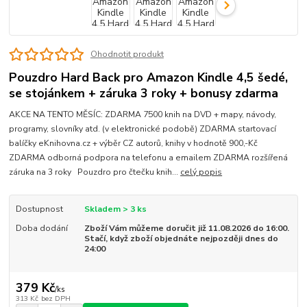
Ohodnotit produkt
Pouzdro Hard Back pro Amazon Kindle 4,5 šedé,
se stojánkem + záruka 3 roky + bonusy zdarma
AKCE NA TENTO MĚSÍC: ZDARMA 7500 knih na DVD + mapy, návody,
programy, slovníky atd. (v elektronické podobě) ZDARMA startovací
balíčky eKnihovna.cz + výběr CZ autorů, knihy v hodnotě 900,-Kč
ZDARMA odborná podpora na telefonu a emailem ZDARMA rozšířená
záruka na 3 roky Pouzdro pro čtečku knih...
celý popis
Dostupnost
Skladem > 3 ks
Doba dodání
Zboží Vám můžeme doručit již 11.08.2026 do 16:00.
Stačí, když zboží objednáte nejpozději dnes do
24:00
379 Kč
/
ks
313 Kč
bez DPH