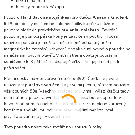
nízka hmotnost
bonusy zdarma k nákupu
Pouzdro
Hard Back se stojánkem
pro čtečku
Amazon Kindle 4,
5
. Přední desky mají jemné zalomení, díky kterému můžete
pouzdro složit do praktického
stojánku naležato
. Zavírání
pouzdra je pomocí
pásku
který je zastrčen v poutku. Proces
uzavření pouzdra je možná o něco méně pohodlný než u
magnetického zavírání, uchycení je však velmi pevné a pouzdro se
nemůže samovolně otevřít. Vnitřní strana obalu je potažena
semišem
, který přiléhá na displej čtečky a tím jej chrání proti
poškrábání.
Přední desky můžete zároveň otočit o
360°
. Čtečka je pevně
usazena v
plastové vaničce
. Ta je velmi pevná, zároveň pouzdro
váží pouhých
90g
. Všechny ovládací prvky mají výřez, čtečku tedy
není nutné z pouzdra vyndávat. Vaše čtečka bude naprosto v
bezpečí při přenosu nebo při uložení. Pouzdro nabídne zaručený
komfort a spolehlivou ochranu před vnějšími nepříznivými
jevy. Tato varianta je v
šedé
barvě.
Toto pouzdro nabízí také rozšířenou záruku
3 roky
.