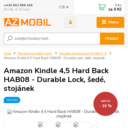
0
ks
+420 602 866 446
CZK
za
0 Kč
(Po-Ne, 8-20 hod.)
Menu
Hledat
Úvod
Pouzdra pro čtečky knih
Pouzdra pro Amazon Kindle 4, 5
Amazon Kindle 4,5 Hard Back HAB08 - Durable Lock, šedé, stojánek
Amazon Kindle 4,5 Hard Back
HAB08 - Durable Lock, šedé,
stojánek
Novinka
449 Kč
- 16 %