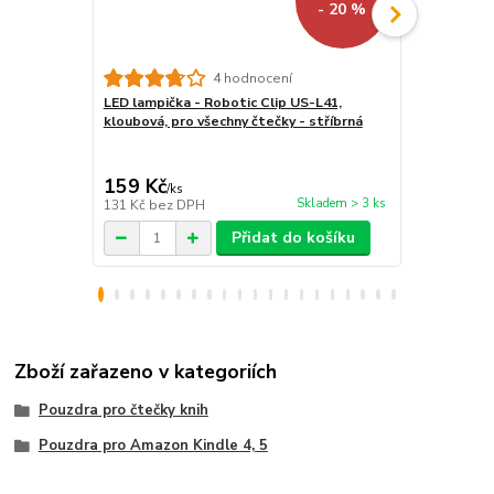
- 20 %
4 hodnocení
LED lampička - Robotic Clip US-L41,
Stojánek na
kloubová, pro všechny čtečky - stříbrná
BL01 - polo
tablet / tel
159 Kč
259 Kč
/
ks
/
ks
Skladem > 3 ks
131 Kč
bez DPH
214 Kč
bez 
Přidat do košíku
Zboží zařazeno v kategoriích
Pouzdra pro čtečky knih
Pouzdra pro Amazon Kindle 4, 5