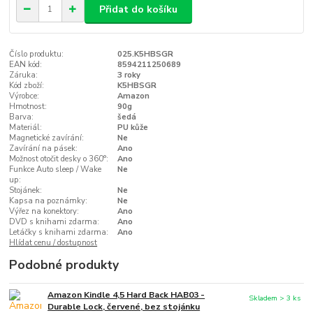
Přidat do košíku
Číslo produktu:
025.K5HBSGR
EAN kód:
8594211250689
Záruka:
3 roky
Kód zboží:
K5HBSGR
Výrobce:
Amazon
Hmotnost:
90g
Barva:
šedá
Materiál:
PU kůže
Magnetické zavírání:
Ne
Zavírání na pásek:
Ano
Možnost otočit desky o 360°:
Ano
Funkce Auto sleep / Wake
Ne
up:
Stojánek:
Ne
Kapsa na poznámky:
Ne
Výřez na konektory:
Ano
DVD s knihami zdarma:
Ano
Letáčky s knihami zdarma:
Ano
Hlídat cenu / dostupnost
Podobné produkty
Amazon Kindle 4,5 Hard Back HAB03 -
Skladem > 3 ks
Durable Lock, červené, bez stojánku