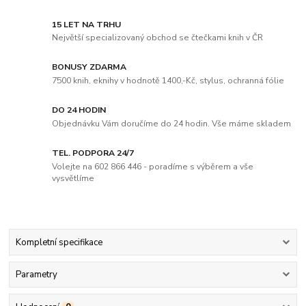
15 LET NA TRHU
Největší specializovaný obchod se čtečkami knih v ČR
BONUSY ZDARMA
7500 knih, eknihy v hodnotě 1400,-Kč, stylus, ochranná fólie
DO 24 HODIN
Objednávku Vám doručíme do 24 hodin. Vše máme skladem
TEL. PODPORA 24/7
Volejte na 602 866 446 - poradíme s výběrem a vše
vysvětlíme
Kompletní specifikace
Parametry