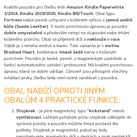
Kvalitní pouzdro pro čtečku knih
Amazon Kindle Paperwhite
1/2/3/4, Kindle 2019/2020, Kindle 8/6/Touch
. Obal typu
Fortress
nabízí pevné uchycení v koženém výřezu z
jemné umělé
kůže (Suede Leather)
. S touto povrchovou úpravou je pouzdro
dobře omyvatelné
a především netrpí na olupování nebo trhání
koženého povrchu. Obal se příjemně drží a
neklouže v ruce
.
Výběr je z mnoha motivů a barev. Tato varianta je v
motivu
Brushed Heart,
kombinace
tmavě šedé
barvy s koženým
povrchem. Pouzdro je tenké, pevné, s magnetickým zavíráním a
funkcí automatického usínání / probouzení. Má kvalitní povrchovou
úpravu, která se dobře udržuje. Zároveň jsou přístupné všechny
ovládací prvky, čtečku tedy není nutné vyndávat z pouzdra.
OBAL NABÍZÍ OPROTI JINÝM
OBALŮM 4 PRAKTICKÉ FUNKCE:
Stojánek
- je plně magnetický, typu "
kickstand
" neboli
vystřelovací
. Lehkým pohybem prstu stojánek odklopíte do
správné polohy a pouzdro můžete ihned postavit dle
potřeby. Stojánek je magnetický, pokud jej tedy
nepotrebujete, magneticky drží v deskách a nijak nepřekáží.