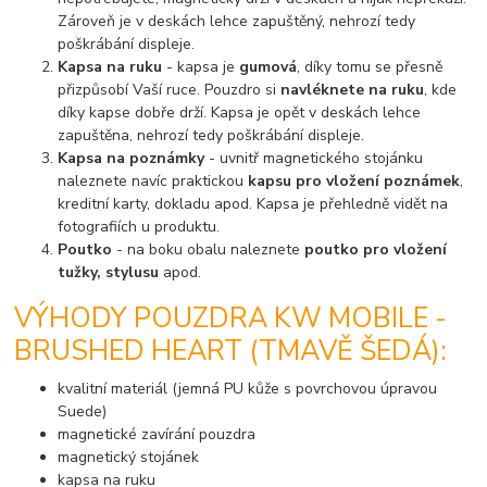
Zároveň je v deskách lehce zapuštěný, nehrozí tedy
poškrábání displeje.
Kapsa na ruku
- kapsa je
gumová
, díky tomu se přesně
přizpůsobí Vaší ruce. Pouzdro si
navléknete na ruku
, kde
díky kapse dobře drží. Kapsa je opět v deskách lehce
zapuštěna, nehrozí tedy poškrábání displeje.
Kapsa na poznámky
- uvnitř magnetického stojánku
naleznete navíc praktickou
kapsu pro vložení poznámek
,
kreditní karty, dokladu apod. Kapsa je přehledně vidět na
fotografiích u produktu.
Poutko
- na boku obalu naleznete
poutko pro vložení
tužky, stylusu
apod.
VÝHODY POUZDRA KW MOBILE -
BRUSHED HEART (TMAVĚ ŠEDÁ):
kvalitní materiál (jemná PU kůže s povrchovou úpravou
Suede)
magnetické zavírání pouzdra
magnetický stojánek
kapsa na ruku