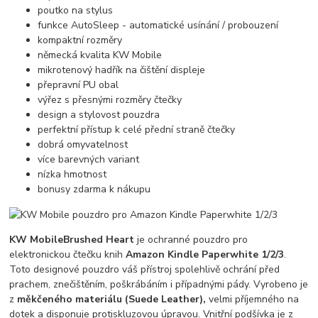
poutko na stylus
funkce AutoSleep - automatické usínání / probouzení
kompaktní rozměry
německá kvalita KW Mobile
mikrotenový hadřík na čištění displeje
přepravní PU obal
výřez s přesnými rozměry čtečky
design a stylovost pouzdra
perfektní přístup k celé přední straně čtečky
dobrá omyvatelnost
více barevných variant
nízka hmotnost
bonusy zdarma k nákupu
KW Mobile
Brushed Heart
je ochranné pouzdro pro
elektronickou čtečku knih
Amazon Kindle Paperwhite 1/2/3
.
Toto designové pouzdro váš přístroj spolehlivě ochrání před
prachem, znečištěním, poškrábáním i případnými pády. Vyrobeno je
z
měkčeného materiálu (Suede Leather),
velmi příjemného na
dotek a disponuje protiskluzovou úpravou. Vnitřní podšívka je z