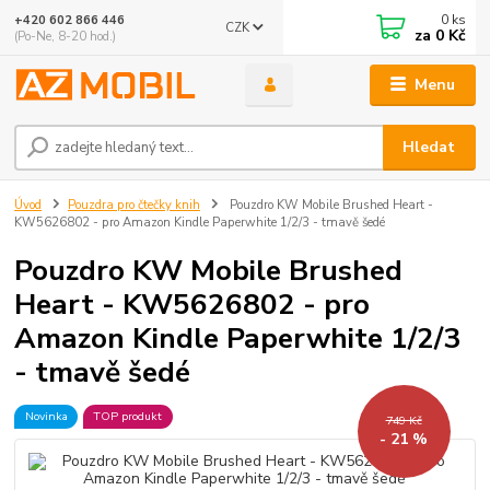
0
ks
+420 602 866 446
CZK
za
0 Kč
(Po-Ne, 8-20 hod.)
Menu
Hledat
Úvod
Pouzdra pro čtečky knih
Pouzdro KW Mobile Brushed Heart -
KW5626802 - pro Amazon Kindle Paperwhite 1/2/3 - tmavě šedé
Pouzdro KW Mobile Brushed
Heart - KW5626802 - pro
Amazon Kindle Paperwhite 1/2/3
- tmavě šedé
Novinka
TOP produkt
749 Kč
- 21 %