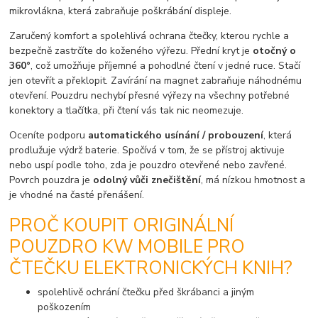
mikrovlákna, která zabraňuje poškrábání displeje.
Zaručený komfort a spolehlivá ochrana čtečky, kterou rychle a
bezpečně zastrčíte do koženého výřezu. Přední kryt je
otočný o
360°
, což umožňuje příjemné a pohodlné čtení v jedné ruce. Stačí
jen otevřít a překlopit. Zavírání na magnet zabraňuje náhodnému
otevření. Pouzdru nechybí přesné výřezy na všechny potřebné
konektory a tlačítka, při čtení vás tak nic neomezuje.
Oceníte podporu
automatického usínání / probouzení
, která
prodlužuje výdrž baterie. Spočívá v tom, že se přístroj aktivuje
nebo uspí podle toho, zda je pouzdro otevřené nebo zavřené.
Povrch pouzdra je
odolný vůči znečištění
, má nízkou hmotnost a
je vhodné na časté přenášení.
PROČ KOUPIT ORIGINÁLNÍ
POUZDRO KW MOBILE PRO
ČTEČKU ELEKTRONICKÝCH KNIH?
spolehlivě ochrání čtečku před škrábanci a jiným
poškozením