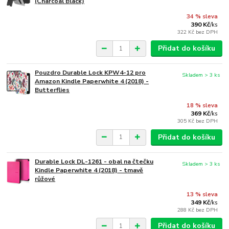
(Charcoal Black)
34 % sleva
390 Kč
/
ks
322 Kč
bez DPH
Přidat do košíku
Pouzdro Durable Lock KPW4-12 pro
Skladem > 3 ks
Amazon Kindle Paperwhite 4 (2018) -
Butterflies
18 % sleva
369 Kč
/
ks
305 Kč
bez DPH
Přidat do košíku
Durable Lock DL-1261 - obal na čtečku
Skladem > 3 ks
Kindle Paperwhite 4 (2018) - tmavě
růžové
13 % sleva
349 Kč
/
ks
288 Kč
bez DPH
Přidat do košíku