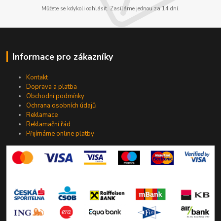
Můžete se kdykoli odhlásit. Zasíláme jednou za 14 dní.
Informace pro zákazníky
Kontakt
Doprava a platba
Obchodní podmínky
Ochrana osobních údajů
Reklamace
Reklamační řád
Přijímáme online platby