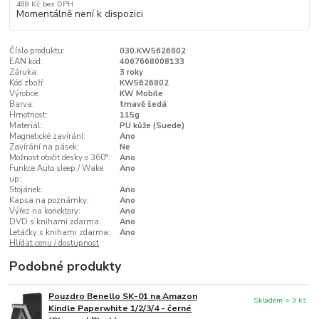
488 Kč
bez DPH
Momentálně není k dispozici
Číslo produktu:
030.KW5626802
EAN kód:
4067668008133
Záruka:
3 roky
Kód zboží:
KW5626802
Výrobce:
KW Mobile
Barva:
tmavě šedá
Hmotnost:
115g
Materiál:
PU kůže (Suede)
Magnetické zavírání:
Ano
Zavírání na pásek:
Ne
Možnost otočit desky o 360°:
Ano
Funkce Auto sleep / Wake
Ano
up:
Stojánek:
Ano
Kapsa na poznámky:
Ano
Výřez na konektory:
Ano
DVD s knihami zdarma:
Ano
Letáčky s knihami zdarma:
Ano
Hlídat cenu / dostupnost
Podobné produkty
Pouzdro Benello SK-01 na Amazon
Skladem > 3 ks
Kindle Paperwhite 1/2/3/4 - černé