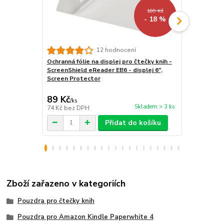
109 Kč
- 18 %
12 hodnocení
Ochranná fólie na displej pro čtečky knih -
Stojánek na
ScreenShield eReader EB6 - displej 6",
WH01 - polo
Screen Protector
/ tablet / te
89 Kč
259 Kč
/
ks
/
ks
Skladem > 3 ks
74 Kč
bez DPH
214 Kč
bez 
Přidat do košíku
Zboží zařazeno v kategoriích
Pouzdra pro čtečky knih
Pouzdra pro Amazon Kindle Paperwhite 4