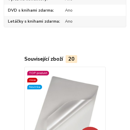
DVD s knihami zdarma
Ano
Letáčky s knihami zdarma
Ano
Související zboží
20
TOP produkt
TOP produkt
Akce
Akce
Novinka
Novinka