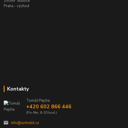
25084 Sluštice
Praha - východ
Kontakty
Tomáš Pejcha
+420 602 866 446
(Po-Ne, 8-20 hod.)
info@azmobil.cz