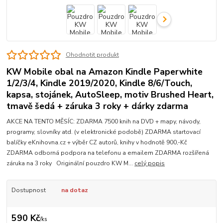
Ohodnotit produkt
KW Mobile obal na Amazon Kindle Paperwhite
1/2/3/4, Kindle 2019/2020, Kindle 8/6/Touch,
kapsa, stojánek, AutoSleep, motiv Brushed Heart,
tmavě šedá + záruka 3 roky + dárky zdarma
AKCE NA TENTO MĚSÍC: ZDARMA 7500 knih na DVD + mapy, návody,
programy, slovníky atd. (v elektronické podobě) ZDARMA startovací
balíčky eKnihovna.cz + výběr CZ autorů, knihy v hodnotě 900,-Kč
ZDARMA odborná podpora na telefonu a emailem ZDARMA rozšířená
záruka na 3 roky Originální pouzdro KW M...
celý popis
Dostupnost
na dotaz
590 Kč
/
ks