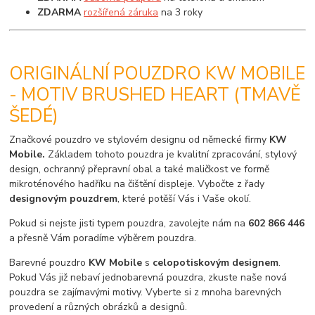
ZDARMA
rozšířená záruka
na 3 roky
ORIGINÁLNÍ POUZDRO KW MOBILE
- MOTIV BRUSHED HEART (TMAVĚ
ŠEDÉ)
Značkové pouzdro ve stylovém designu od německé firmy
KW
Mobile.
Základem tohoto pouzdra je kvalitní zpracování, stylový
design, ochranný přepravní obal a také maličkost ve formě
mikroténového hadříku na čištění displeje. Vybočte z řady
designovým pouzdrem
, které potěší Vás i Vaše okolí.
Pokud si nejste jisti typem pouzdra, zavolejte nám na
602 866 446
a přesně Vám poradíme výběrem pouzdra.
Barevné pouzdro
KW Mobile
s
celopotiskovým designem
.
Pokud Vás již nebaví jednobarevná pouzdra, zkuste naše nová
pouzdra se zajímavými motivy. Vyberte si z mnoha barevných
provedení a různých obrázků a designů.