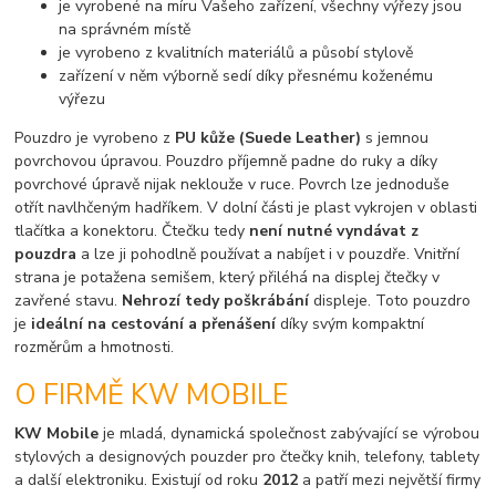
je vyrobené na míru Vašeho zařízení, všechny výřezy jsou
na správném místě
je vyrobeno z kvalitních materiálů a působí stylově
zařízení v něm výborně sedí díky přesnému koženému
výřezu
Pouzdro je vyrobeno z
PU kůže (Suede Leather)
s jemnou
povrchovou úpravou. Pouzdro příjemně padne do ruky a díky
povrchové úpravě nijak neklouže v ruce. Povrch lze jednoduše
otřít navlhčeným hadříkem. V dolní části je plast vykrojen v oblasti
tlačítka a konektoru. Čtečku tedy
není nutné vyndávat z
pouzdra
a lze ji pohodlně používat a nabíjet i v pouzdře. Vnitřní
strana je potažena semišem, který přiléhá na displej čtečky v
zavřené stavu.
Nehrozí tedy poškrábání
displeje. Toto pouzdro
je
ideální na cestování a přenášení
díky svým kompaktní
rozměrům a hmotnosti.
O FIRMĚ KW MOBILE
KW Mobile
je mladá, dynamická společnost zabývající se výrobou
stylových a designových pouzder pro čtečky knih, telefony, tablety
a další elektroniku. Existují od roku
2012
a patří mezi největší firmy