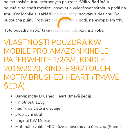
na evropském trhu ochranných pouzder. Sídlí v
Berlíně
a
neustále se snaží rozvíjet, inovovat a vylepšovat výrobu a podíl na
trhu. KW Mobile si zakládá na kvalitě zpracování a designu. Do
budoucna plánují rozvíjet své portfolio a podíl na evropském trhu.
Toto pouzdro nabízí také rozšířenou záruku na
3 roky
.
VLASTNOSTI POUZDRA KW
MOBILE PRO AMAZON KINDLE
PAPERWHITE 1/2/3/4, KINDLE
2019/2020, KINDLE 8/6/TOUCH,
MOTIV BRUSHED HEART (TMAVĚ
ŠEDÁ):
Barva: motiv Brushed Heart (tmavě šedá)
Hmotnost: 115g
hadřík na čištění displeje
přepravní obal
originál KW Mobile
Materiál: kvalitní EKO kůže s povrchovou úpravou (Suede