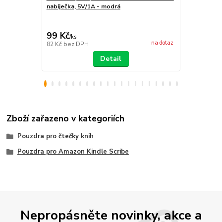
nabíječka, 5V/1A - modrá
KW4125601 -
černý
99 Kč
229 Kč
/
ks
/
ks
na dotaz
82 Kč
bez DPH
189 Kč
bez 
Detail
Zboží zařazeno v kategoriích
Pouzdra pro čtečky knih
Pouzdra pro Amazon Kindle Scribe
Nepropásněte novinky, akce a