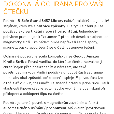
DOKONALÁ OCHRANA PRO VAŠI
ČTEČKU
Pouzdro
B-Safe Stand 3457 Library
nabízí praktický, magnetický
stojánek, který lze složit
více způsoby
. Dle typu složení jej lze
používat jako
vertikální nebo i horizontální
. Jednoduchým
pohybem prstu dojde k "
zalomení
" předních desek a stojánek se
magneticky složí. Tím pádem nikde nepřekáží žádné spony,
magnety, pásky apod. Jedná se o čisté, designové řešení.
Ochranné pouzdro je zcela kompatibilní se čtečkou
Amazon
Kindle Scribe
. Pevná vanička, do které se čtečka zacvakne, ji
chrání nejen před poškrábáním a nárazem, ale také
povětrnostními vlivy. Vnitřní podšívka u flipové části zabraňuje
tomu, aby obal způsobil poškrábání displeje. Flipovou část lze
otočit až o 360°
, což umožňuje snadné držení v jedné ruce. Další
vlastností flipové části je automatické vypínání a odemykání při
přiklopení a odklopení flipu na čtečce.
Pouzdro je tenké, pevné, s magnetickým zavíráním a funkcí
automatického usínání / probouzení
. Má kvalitní povrchovou
úpravu, která se dobře udržuje. Zároveň jsou přístupné všechny