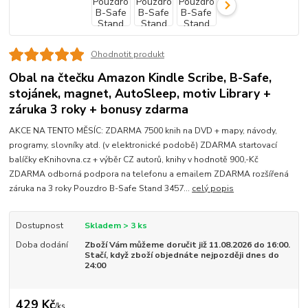
Ohodnotit produkt
Obal na čtečku Amazon Kindle Scribe, B-Safe,
stojánek, magnet, AutoSleep, motiv Library +
záruka 3 roky + bonusy zdarma
AKCE NA TENTO MĚSÍC: ZDARMA 7500 knih na DVD + mapy, návody,
programy, slovníky atd. (v elektronické podobě) ZDARMA startovací
balíčky eKnihovna.cz + výběr CZ autorů, knihy v hodnotě 900,-Kč
ZDARMA odborná podpora na telefonu a emailem ZDARMA rozšířená
záruka na 3 roky Pouzdro B-Safe Stand 3457...
celý popis
Dostupnost
Skladem > 3 ks
Doba dodání
Zboží Vám můžeme doručit již 11.08.2026 do 16:00.
Stačí, když zboží objednáte nejpozději dnes do
24:00
429 Kč
/
ks