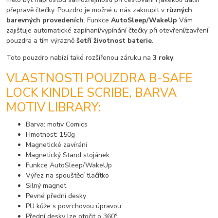
přepravě čtečky. Pouzdro je možné u nás zakoupit v
různých
barevných provedeních
. Funkce
AutoSleep/WakeUp
Vám
zajišťuje automatické zapínaní/vypínání čtečky při otevření/zavření
pouzdra a tím výrazně
šetří životnost baterie
.
Toto pouzdro nabízí také rozšířenou záruku na
3 roky
.
VLASTNOSTI POUZDRA B-SAFE
LOCK KINDLE SCRIBE, BARVA
MOTIV LIBRARY:
Barva: motiv Comics
Hmotnost: 150g
Magnetické zavírání
Magnetický Stand stojánek
Funkce AutoSleep/WakeUp
Výřez na spouštěcí tlačítko
Silný magnet
Pevné přední desky
PU kůže s povrchovou úpravou
Přední desky lze otočit o 360°