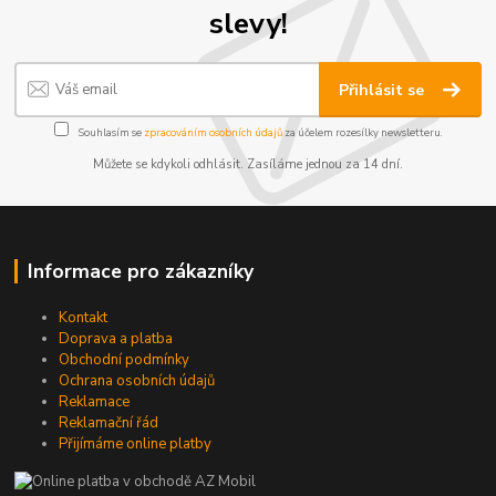
slevy!
Přihlásit se
Souhlasím se
zpracováním osobních údajů
za účelem rozesílky newsletteru.
Můžete se kdykoli odhlásit. Zasíláme jednou za 14 dní.
Informace pro zákazníky
Kontakt
Doprava a platba
Obchodní podmínky
Ochrana osobních údajů
Reklamace
Reklamační řád
Přijímáme online platby