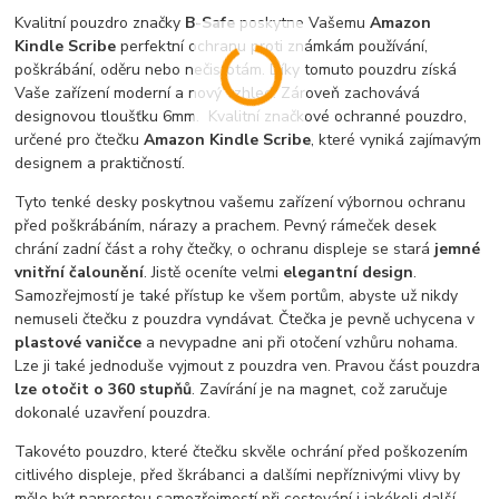
Kvalitní pouzdro značky
B-Safe
poskytne Vašemu
Amazon
Kindle Scribe
perfektní ochranu proti známkám používání,
poškrábání, oděru nebo nečistotám. Díky tomuto pouzdru získá
Vaše zařízení moderní a nový vzhled. Zároveň zachovává
designovou tloušťku 6mm. Kvalitní značkové ochranné pouzdro,
určené pro čtečku
Amazon Kindle Scribe
, které vyniká zajímavým
designem a praktičností.
Tyto tenké desky poskytnou vašemu zařízení výbornou ochranu
před poškrábáním, nárazy a prachem. Pevný rámeček desek
chrání zadní část a rohy čtečky, o ochranu displeje se stará
jemné
vnitřní čalounění
. Jistě oceníte velmi
elegantní design
.
Samozřejmostí je také přístup ke všem portům, abyste už nikdy
nemuseli čtečku z pouzdra vyndávat. Čtečka je pevně uchycena v
plastové vaničce
a nevypadne ani při otočení vzhůru nohama.
Lze ji také jednoduše vyjmout z pouzdra ven. Pravou část pouzdra
lze otočit o 360 stupňů
. Zavírání je na magnet, což zaručuje
dokonalé uzavření pouzdra.
Takovéto pouzdro, které čtečku skvěle ochrání před poškozením
citlivého displeje, před škrábanci a dalšími nepříznivými vlivy by
mělo být naprostou samozřejmostí při cestování i jakékoli další