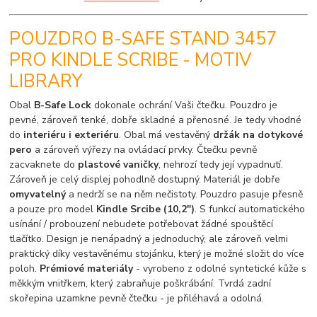
POUZDRO B-SAFE STAND 3457
PRO KINDLE SCRIBE - MOTIV
LIBRARY
Obal
B-Safe Lock
dokonale ochrání Vaši čtečku. Pouzdro je
pevné, zároveň tenké, dobře skladné a přenosné. Je tedy vhodné
do
interiéru i exteriéru
. Obal má vestavěný
držák na dotykové
pero
a zároveň výřezy na ovládací prvky. Čtečku pevně
zacvaknete do
plastové vaničky
, nehrozí tedy její vypadnutí.
Zároveň je celý displej pohodlně dostupný. Materiál je dobře
omyvatelný
a nedrží se na něm nečistoty. Pouzdro pasuje přesně
a pouze pro model
Kindle Srcibe (10,2")
. S funkcí automatického
usínání / probouzení nebudete potřebovat žádné spouštěcí
tlačítko. Design je nenápadný a jednoduchý, ale zároveň velmi
praktický díky vestavěnému stojánku, který je možné složit do více
poloh.
Prémiové materiály
- vyrobeno z odolné syntetické kůže s
měkkým vnitřkem, který zabraňuje poškrábání. Tvrdá zadní
skořepina uzamkne pevně čtečku - je přiléhavá a odolná.