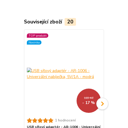
Související zboží
20
TOP produkt
Akce
Novinka
Novinka
119 Kč
- 17 %
1 hodnocení
USB síťový adaptér - AR-1006 - Univerzální
Držák na mo