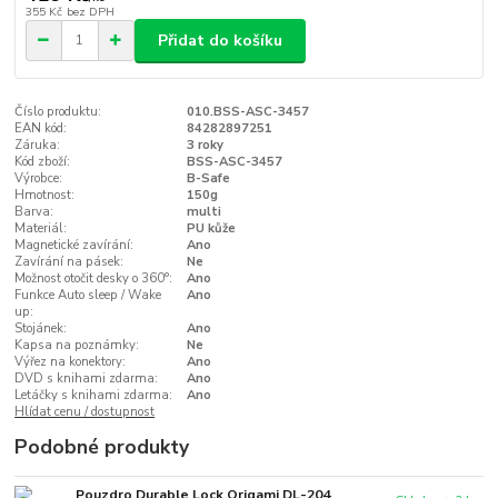
355 Kč
bez DPH
Přidat do košíku
Číslo produktu:
010.BSS-ASC-3457
EAN kód:
84282897251
Záruka:
3 roky
Kód zboží:
BSS-ASC-3457
Výrobce:
B-Safe
Hmotnost:
150g
Barva:
multi
Materiál:
PU kůže
Magnetické zavírání:
Ano
Zavírání na pásek:
Ne
Možnost otočit desky o 360°:
Ano
Funkce Auto sleep / Wake
Ano
up:
Stojánek:
Ano
Kapsa na poznámky:
Ne
Výřez na konektory:
Ano
DVD s knihami zdarma:
Ano
Letáčky s knihami zdarma:
Ano
Hlídat cenu / dostupnost
Podobné produkty
Pouzdro Durable Lock Origami DL-204