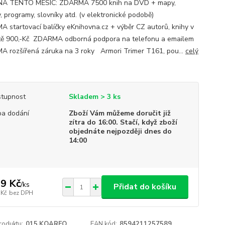
NA TENTO MĚSÍC: ZDARMA 7500 knih na DVD + mapy,
, programy, slovníky atd. (v elektronické podobě)
 startovací balíčky eKnihovna.cz + výběr CZ autorů, knihy v
ě 900,-Kč ZDARMA odborná podpora na telefonu a emailem
 rozšířená záruka na 3 roky Armori Trimer T161, pou...
celý
tupnost
Skladem > 3 ks
a dodání
Zboží Vám můžeme doručit již
zítra do 16:00. Stačí, když zboží
objednáte nejpozději dnes do
14:00
9 Kč
/
ks
Přidat do košíku
 Kč
bez DPH
roduktu:
015.KOARFO
EAN kód:
8594211257589