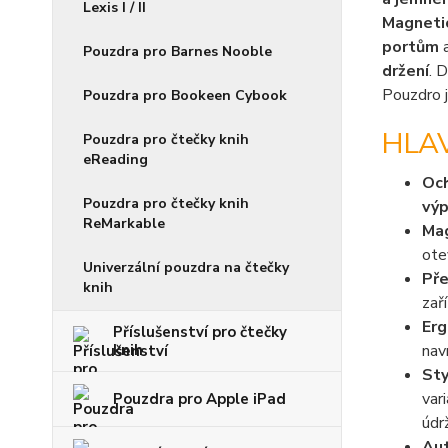
Lexis I / II
Magnetic
portům
a
Pouzdra pro Barnes Nooble
držení
. 
Pouzdro j
Pouzdra pro Bookeen Cybook
HLA
Pouzdra pro čtečky knih
eReading
Och
Pouzdra pro čtečky knih
vý
ReMarkable
Mag
ote
Univerzální pouzdra na čtečky
Pře
knih
zař
Erg
Příslušenství pro čtečky
knih
nav
Sty
var
Pouzdra pro Apple iPad
údr
Aut