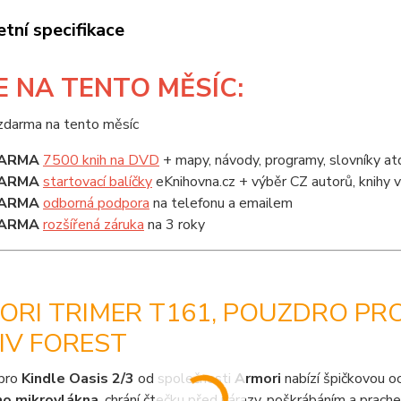
tní specifikace
E
NA TENTO MĚSÍC:
ARMA
7500 knih na DVD
+ mapy, návody, programy, slovníky at
ARMA
startovací balíčky
eKnihovna.cz + výběr CZ autorů, knihy
ARMA
odborná podpora
na telefonu a emailem
ARMA
rozšířená záruka
na 3 roky
RI TRIMER T161, POUZDRO PRO
IV FOREST
pro
Kindle Oasis 2/3
od společnosti
Armori
nabízí špičkovou o
ho mikrovlákna
, chrání čtečku před nárazy, poškrábáním a prach