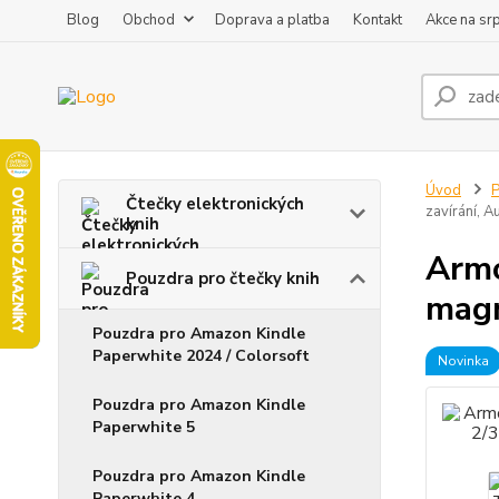
Blog
Obchod
Doprava a platba
Kontakt
Akce na sr
Úvod
P
Čtečky elektronických
zavírání, A
knih
Armo
Pouzdra pro čtečky knih
magn
Pouzdra pro Amazon Kindle
Paperwhite 2024 / Colorsoft
Novinka
Pouzdra pro Amazon Kindle
Paperwhite 5
Pouzdra pro Amazon Kindle
Paperwhite 4