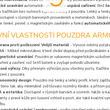
ké uzavírání
automaticky
probouzí a uspává zařízení
, čímž
še
 tlačítkům bez nutnosti vyjímání čtečky z pouzdra. Lehký a tenk
Dostupné v různých barevných provedeních a materiálech. Ideální 
e tenké, pevné, s magnetickým zavíráním a funkcí
automatického
VNÍ VLASTNOSTI POUZDRA ARMO
rana proti poškození
:
Vnější materiál
- Vysoce odolný polyka
plň
- Měkké mikrovlákno, které chrání displej před poškrábáním a
netické uzavírání
: Pouzdro je vybaveno magnetickým uzávěrem,
vření a zavření, což šetří baterii a zvyšuje pohodlí uživatele.
sné výřezy
: Díky přesným výřezům jsou všechny porty, tlačítk
ízení z pouzdra.
onomický design
: Pouzdro má tenký a lehký profil, který zajiš
rženo tak, aby minimálně zvětšovalo rozměry Kindle, a přitom p
l a estetika
: Dostupné v různých barvách a vzorech, takže si k
ianty z pravé kůže pro luxusní vzhled a pocit, ale také kvalitní 
žbu.
omatické usínání / probouzení
- podle otevření nebo zavření