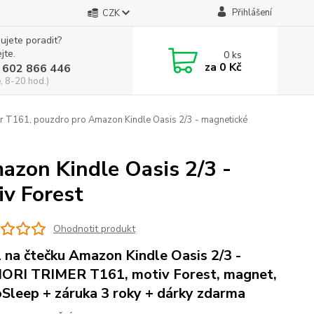
Přihlášení
CZK
ujete poradit?
jte.
0
ks
za
0 Kč
 602 866 446
, 8-20 hod.)
r T161, pouzdro pro Amazon Kindle Oasis 2/3 - magnetické
azon Kindle Oasis 2/3 -
iv Forest
Ohodnotit produkt
 na čtečku Amazon Kindle Oasis 2/3 -
RI TRIMER T161, motiv Forest, magnet,
Sleep + záruka 3 roky + dárky zdarma