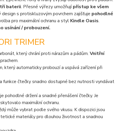
tří baterii
. Přesné výřezy umožňují
přístup ke všem
ý design s protiskluzovým povrchem zajišťuje
pohodlné
volba pro maximální ochranu a styl
Kindle Oasis
.
 usínání / probouzení.
RI TRIMER
rbonát, který chrání proti nárazům a pádům.
Vnitřní
 prachem.
 který automaticky probouzí a uspává zařízení při
a a funkce čtečky snadno dostupné bez nutnosti vyndávat
ťuje pohodlné držení a snadné přenášení čtečky. Je
oskytovalo maximální ochranu.
aždý může vybrat podle svého vkusu. K dispozici jsou
syntetické materiály pro dlouhou životnost a snadnou
 pouzdra.