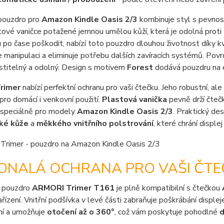
pouzdro pro
Amazon Kindle Oasis 2/3
kombinuje styl s pevnos
tové vaničce potažené jemnou umělou kůží, která je odolná proti t
po čase poškodit, nabízí toto pouzdro dlouhou životnost díky k
 manipulaci a eliminuje potřebu dalších zavíracích systémů. Povr
stitelný a odolný. Design s motivem
Forest
dodává pouzdru na e
rimer
nabízí perfektní ochranu pro vaši čtečku. Jeho robustní, a
 pro domácí i venkovní použití.
Plastová vanička
pevně drží čtečk
 speciálně pro modely
Amazon Kindle Oasis 2/3
. Praktický de
ké kůže
a
měkkého vnitřního polstrování
, které chrání displ
ONALÁ OCHRANA PRO VAŠI ČTE
 pouzdro
ARMORI Trimer T161
je plně kompatibilní s čtečkou
řízení. Vnitřní podšívka v levé části zabraňuje poškrábání displej
lní a umožňuje
otočení až o 360°
, což vám poskytuje pohodlné
d