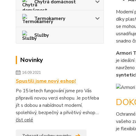
Chytrá domácnost
Moderní 
Termokamery
díky plas
se mohou 
usnadňuje
Služby
snadno či
Armori T
Novinky
je ideální
navrženo
16.09.2021
syntetic
Spustili jsme nový eshop!
Po 15 letech fungování jsme pro Vás
připravili novou verzi eshopu. Je potřeba
DOK
jít s dobou a nabídnout moderní,
spolehlivý, bezpečný a přivětivý eshop....
Ochranné
číst celé
vašeho za
je flexibi
Zobrazit všechny novinky