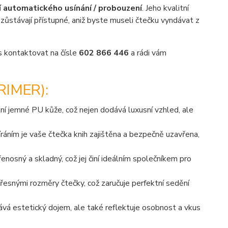
í automatického usínání / probouzení
. Jeho kvalitní
zůstávají přístupné, aniž byste museli čtečku vyndávat z
ás kontaktovat na čísle
602 866 446
a rádi vám
IMER):
ní jemné PU kůže, což nejen dodává luxusní vzhled, ale
ním je vaše čtečka knih zajištěna a bezpečně uzavřena,
osný a skladný, což jej činí ideálním společníkem pro
řesnými rozměry čtečky, což zaručuje perfektní sedění
á estetický dojem, ale také reflektuje osobnost a vkus