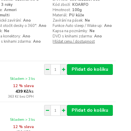
3 roky
Kód zboží:
KOARFO
e:
Armori
Hmotnost:
100g
multi
Materiál:
PU kůže
cké zavírání:
Ano
Zavírání na pásek:
Ne
 otočit desky o 360°:
Ano
Funkce Auto sleep / Wake up:
Ano
k:
Ne
Kapsa na poznámky:
Ne
a konektory:
Ano
DVD s knihami zdarma:
Ano
 s knihami zdarma:
Ano
Hlídat cenu / dostupnost
Přidat do košíku
Skladem > 3 ks
12 % sleva
439 Kč
/
ks
363 Kč
bez DPH
Přidat do košíku
Skladem > 3 ks
12 % sleva