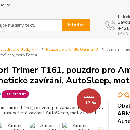
pen
Potřeb
Zavole
Hledat
+420
(Po-Ne
ouzdra pro čtečky knih
Pouzdra pro Kindle Oasis 2 / 3
Armori Trime
utoSleep, motiv Forest
ri Trimer T161, pouzdro pro Am
etické zavírání, AutoSleep, mot
TOP produkt
499 Kč
- 12 %
Obal
ARMO
Auto