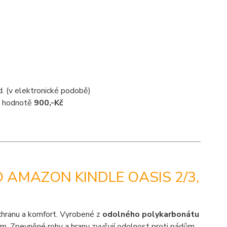
d. (v elektronické podobě)
 v hodnotě
900,-Kč
 AMAZON KINDLE OASIS 2/3,
chranu a komfort. Vyrobené z
odolného polykarbonátu
em. Zpevněné rohy a hrany zvyšují odolnost proti pádům.