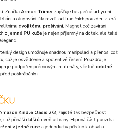
tí. Značka
Armori Trimer
zajišťuje bezpečné uchycení
rhání a olupování. Na rozdíl od tradičních pouzder, která
valitnímu
dvojitému prošívání
. Magnetické zavírání
ch z
jemné PU kůže
je nejen příjemný na dotek, ale také
leganci.
le tenký design umožňuje snadnou manipulaci a přenos, což
u, což je osvědčené a spolehlivé řešení. Pouzdro je
sign je podpořen prémiovými materiály, včetně
odolné
ej před poškrábáním.
ČKU
Amazon Kindle Oasis 2/3
, zajisté tak bezpečnost
e, což přináší další úroveň ochrany. Flipová část pouzdra
ržení v jedné ruce
a jednoduchý přístup k obsahu.