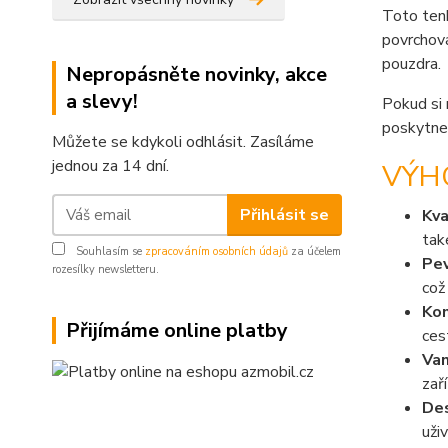
Toto ten
povrchová
pouzdra.
Nepropásněte novinky, akce
a slevy!
Pokud si 
poskytne
Můžete se kdykoli odhlásit. Zasíláme
jednou za 14 dní.
VÝH
Přihlásit se
Kva
tak
Souhlasím se
zpracováním osobních údajů
za účelem
Pev
rozesílky newsletteru.
což
Kom
Přijímáme online platby
ces
Van
zař
Des
uži