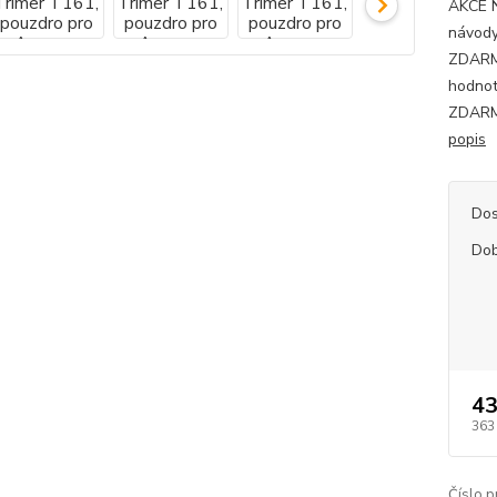
AKCE 
návody
ZDARMA
hodnot
ZDARMA
popis
Dos
Dob
43
363
Číslo p